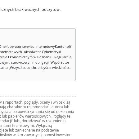
icznych brak ważnych odczytów.
One (operator serwisu InternetowyKantor.pl)
internetowych. Absolwent Cybernetyki
tecie Ekonomicznym w Poznaniu. Regularnie
owym, surowcowym i obligacji. Współautor
stu „Wszystko, co chcielibyście wiedzieć o...
s raportach, poglądy, oceny i wnioski są
ają charakteru rekomendacji autora lub
zbycia albo powstrzymania się od dokonania
ut lub papierów wartościowych. Poglądy te
mendacji” lub „doradztwa” w rozumieniu
mentami finansowymi. Wyłączną
djęte lub zaniechane na podstawie
iosków w nim zawartych, ponosi inwestor.