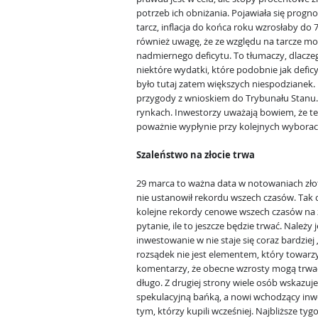
potrzeb ich obniżania. Pojawiała się progn
tarcz, inflacja do końca roku wzrosłaby do
również uwagę, że ze względu na tarcze m
nadmiernego deficytu. To tłumaczy, dlacz
niektóre wydatki, które podobnie jak deficy
było tutaj zatem większych niespodzianek. 
przygody z wnioskiem do Trybunału Stanu
rynkach. Inwestorzy uważają bowiem, że te
poważnie wypłynie przy kolejnych wyborac
Szaleństwo na złocie trwa
29 marca to ważna data w notowaniach złota
nie ustanowił rekordu wszech czasów. Tak 
kolejne rekordy cenowe wszech czasów na zł
pytanie, ile to jeszcze będzie trwać. Należy
inwestowanie w nie staje się coraz bardziej
rozsądek nie jest elementem, który towarz
komentarzy, że obecne wzrosty mogą trwa
długo. Z drugiej strony wiele osób wskazuj
spekulacyjną bańką, a nowi wchodzący inwe
tym, którzy kupili wcześniej. Najbliższe tyg