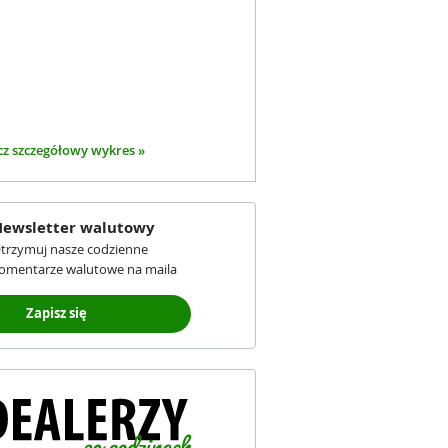
z szczegółowy wykres »
ewsletter walutowy
trzymuj nasze codzienne
omentarze walutowe na maila
Zapisz się