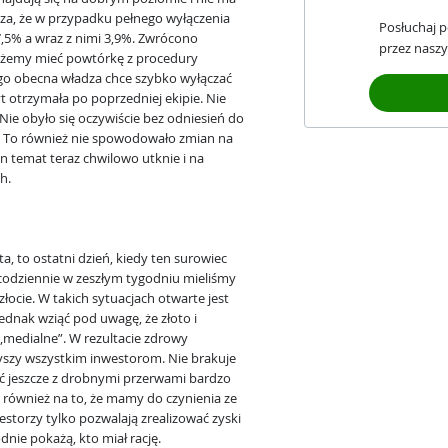
oza, że w przypadku pełnego wyłączenia
Posłuchaj 
 7,5% a wraz z nimi 3,9%. Zwrócono
przez naszy
ożemy mieć powtórkę z procedury
ego obecna władza chce szybko wyłączać
t otrzymała po poprzedniej ekipie. Nie
Nie obyło się oczywiście bez odniesień do
. To również nie spowodowało zmian na
n temat teraz chwilowo utknie i na
h.
, to ostatni dzień, kiedy ten surowiec
codziennie w zeszłym tygodniu mieliśmy
ocie. W takich sytuacjach otwarte jest
 jednak wziąć pod uwagę, że złoto i
 „medialne”. W rezultacie zdrowy
yszy wszystkim inwestorom. Nie brakuje
ć jeszcze z drobnymi przerwami bardzo
e również na to, że mamy do czynienia ze
storzy tylko pozwalają zrealizować zyski
odnie pokażą, kto miał rację.