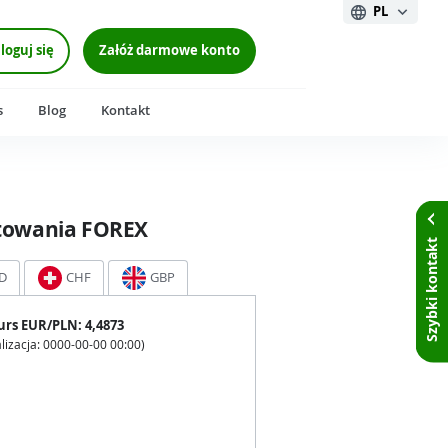
PL
loguj się
Załóż darmowe konto
s
Blog
Kontakt
towania FOREX
Szybki kontakt
D
CHF
GBP
urs
EUR
/PLN:
4,4873
lizacja:
0000-00-00 00:00
)