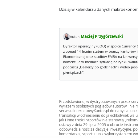
Dzisiaj w kalendarzu danych makroekonom
Maciej Przygórzewski
Autor:
Dyrektor operacyjny (COO) w spółce Currency 
z ponad 14-letnim stażem w branży kantorów 
Ekonomicznej oraz studiów EMBA na Uniwersy
komentuje w mediach sytuację na rynku walut
podcastu „Dealerzy po godzinach" i wideo podca
pieniądzach”.
Przedstawione, w dystrybuowanych przez serwi
wyrazem osobistych poglądów autorów i nie m
serwisu InternetowyKantor.pl do nabycia lub 
transakcji w odniesieniu do jakichkolwiek wal
jak i inne treści raportów nie stanowią „reko
ustawy z dnia 29 lipca 2005 o obrocie instru
odpowiedzialność za decyzje inwestycyjne, po
komentarza, raportu lub z wykorzystaniem wn