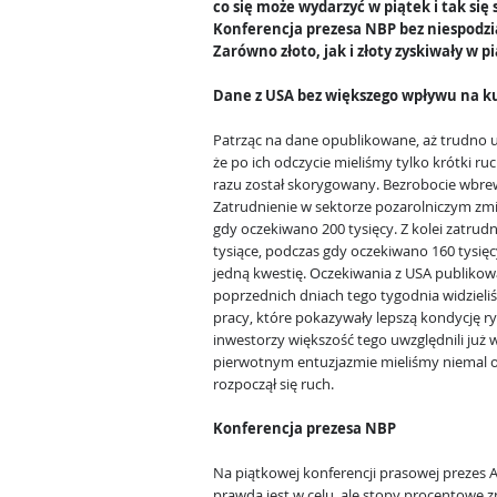
co się może wydarzyć w piątek i tak się 
Konferencja prezesa NBP bez niespodz
Zarówno złoto, jak i złoty zyskiwały w p
Dane z USA bez większego wpływu na k
Patrząc na dane opublikowane, aż trudno u
że po ich odczycie mieliśmy tylko krótki ruc
razu został skorygowany. Bezrobocie wbre
Zatrudnienie w sektorze pozarolniczym zmie
gdy oczekiwano 200 tysięcy. Z kolei zatrud
tysiące, podczas gdy oczekiwano 160 tysię
jedną kwestię. Oczekiwania z USA publikow
poprzednich dniach tego tygodnia widzieli
pracy, które pokazywały lepszą kondycję r
inwestorzy większość tego uwzględnili już
pierwotnym entuzjazmie mieliśmy niemal 
rozpoczął się ruch.
Konferencja prezesa NBP
Na piątkowej konferencji prasowej prezes Ad
prawda jest w celu, ale stopy procentowe z