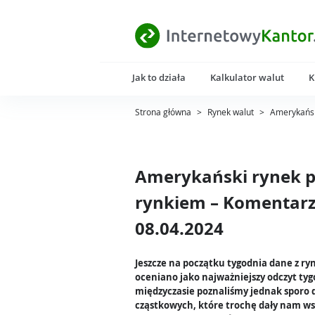
Jak to działa
Kalkulator walut
K
Strona główna
>
Rynek walut
>
Amerykańsk
Amerykański rynek pr
rynkiem – Komentarz
08.04.2024
Jeszcze na początku tygodnia dane z ry
oceniano jako najważniejszy odczyt ty
międzyczasie poznaliśmy jednak sporo
cząstkowych, które trochę dały nam w