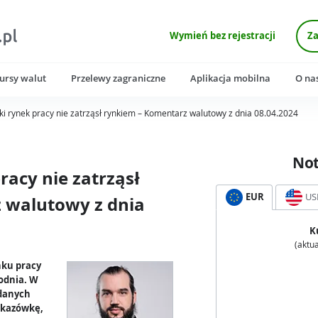
Wymień bez rejestracji
Za
ursy walut
Przelewy zagraniczne
Aplikacja mobilna
O na
i rynek pracy nie zatrząsł rynkiem – Komentarz walutowy z dnia 08.04.2024
No
acy nie zatrząsł
EUR
US
 walutowy z dnia
K
(aktua
nku pracy
godnia. W
 danych
skazówkę,