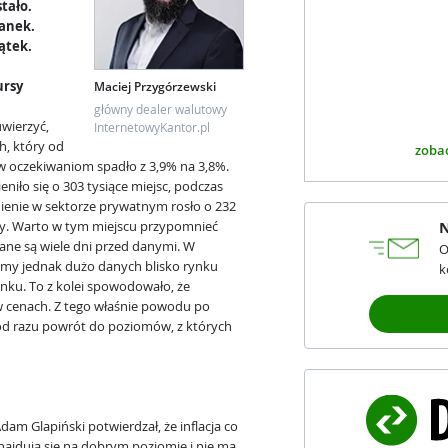
stało.
ianek.
iątek.
ursy
Maciej Przygórzewski
główny dealer walutowy
wierzyć,
InternetowyKantor.pl
h, który od
zobac
w oczekiwaniom spadło z 3,9% na 3,8%.
niło się o 303 tysiące miejsc, podczas
nienie w sektorze prywatnym rosło o 232
cy. Warto w tym miejscu przypomnieć
N
ane są wiele dni przed danymi. W
O
śmy jednak dużo danych blisko rynku
k
ynku. To z kolei spowodowało, że
 w cenach. Z tego właśnie powodu po
od razu powrót do poziomów, z których
am Glapiński potwierdzał, że inflacja co
najdują się na dobrym poziomie i nie ma