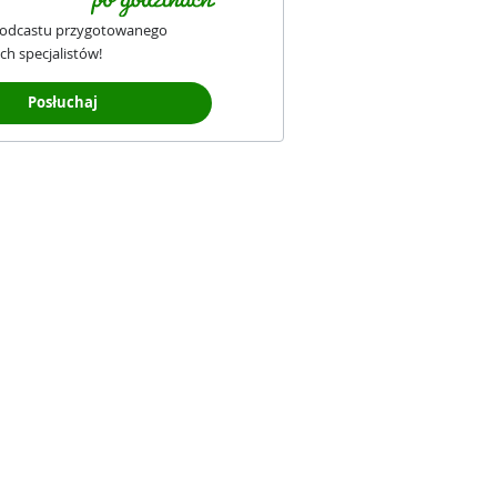
podcastu przygotowanego
ch specjalistów!
Posłuchaj