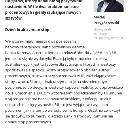
Bułgarów, którzy nadal nie są pozytywnie
nastawieni. W tle dwa braki zmian stóp
procentowych i giełdy szukające nowych
Maciej
szczytów.
Przygórzewski
Dzień braku zmian stóp
główny dealer
walutowy
InternetowyKantor.pl
We wtorek miały miejsca dwa posiedzenia
banków centralnych. Rano poznaliśmy decyzję
Banku Rezerwy Australii. Rynek oczekiwał obniżki z 3,85% na 3,6%,
jednak to się nie wydarzyło. Reakcją było umocnienie dolara
australijskiego – jest to typowe dla sytuacji, w których inwestorzy
spodziewali się spadku. Skoro prognozowano obniżenie stóp
procentowych, to inwestorzy sprzedawali AUD, zakładając gorsze
stopy zwrotu. Skoro jednak utrzymano je na niezmienionym
poziomie, to po decyzji inwestorzy kupowali walutę, co doprowadziło
do jej umocnienia. Drugim wczorajszym posiedzeniem była Rumunia.
Kraj ten jednak ma nadal poważne problemy z inflacją. Dołek z
ostatnich miesięcy wynosił 4,6%, co jest wyjątkowo wysokim
poziomem jak na tempo wzrostu cen w Europie. Ostatnio zwiększył
się do 5,4%, co tłumaczy, dlaczego Bank Narodowy Rumunii nie
obniża stóp procentowych.