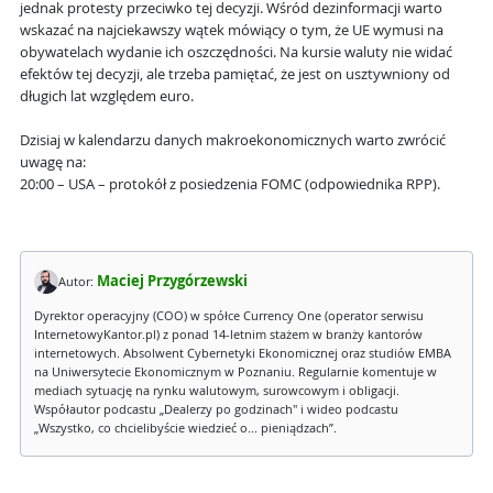
jednak protesty przeciwko tej decyzji. Wśród dezinformacji warto
wskazać na najciekawszy wątek mówiący o tym, że UE wymusi na
obywatelach wydanie ich oszczędności. Na kursie waluty nie widać
efektów tej decyzji, ale trzeba pamiętać, że jest on usztywniony od
długich lat względem euro.
Dzisiaj w kalendarzu danych makroekonomicznych warto zwrócić
uwagę na:
20:00 – USA – protokół z posiedzenia FOMC (odpowiednika RPP).
Maciej Przygórzewski
Autor:
Dyrektor operacyjny (COO) w spółce Currency One (operator serwisu
InternetowyKantor.pl) z ponad 14-letnim stażem w branży kantorów
internetowych. Absolwent Cybernetyki Ekonomicznej oraz studiów EMBA
na Uniwersytecie Ekonomicznym w Poznaniu. Regularnie komentuje w
mediach sytuację na rynku walutowym, surowcowym i obligacji.
Współautor podcastu „Dealerzy po godzinach" i wideo podcastu
„Wszystko, co chcielibyście wiedzieć o... pieniądzach”.