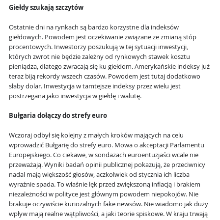
Giełdy szukają szczytów
Ostatnie dni na rynkach są bardzo korzystne dla indeksów
giełdowych. Powodem jest oczekiwanie związane ze zmianą stóp
procentowych. Inwestorzy poszukują w tej sytuacji inwestycji,
których zwrot nie będzie zależny od rynkowych stawek kosztu
pieniądza, dlatego zwracają się ku giełdom. Amerykańskie indeksy już
teraz biją rekordy wszech czasów. Powodem jest tutaj dodatkowo
słaby dolar. Inwestycja w tamtejsze indeksy przez wielu jest
postrzegana jako inwestycja w giełdę i walutę.
Bułgaria dołączy do strefy euro
Wczoraj odbył się kolejny z małych kroków mających na celu
wprowadzić Bułgarię do strefy euro. Mowa o akceptacji Parlamentu
Europejskiego. Co ciekawe, w sondażach euroentuzjaści wcale nie
przeważają. Wyniki badań opinii publicznej pokazują, że przeciwnicy
nadal mają większość głosów, aczkolwiek od stycznia ich liczba
wyraźnie spada. To właśnie lęk przed zwiększoną inflacją i brakiem
niezależności w polityce jest głównym powodem niepokojów. Nie
brakuje oczywiście kuriozalnych fake newsów. Nie wiadomo jak duży
wpływ mają realne wątpliwości, a jaki teorie spiskowe. W kraju trwają