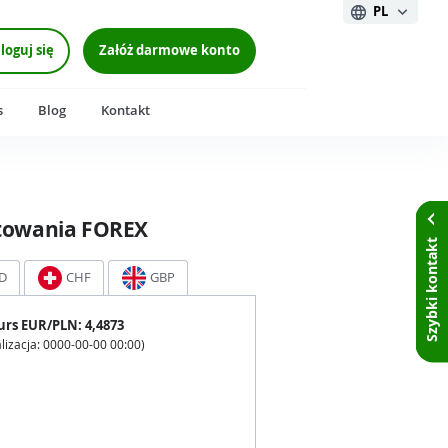
PL
loguj się
Załóż darmowe konto
s
Blog
Kontakt
towania FOREX
Szybki kontakt
D
CHF
GBP
urs
EUR
/PLN:
4,4873
lizacja:
0000-00-00 00:00
)