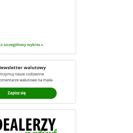
z szczegółowy wykres »
ewsletter walutowy
trzymuj nasze codzienne
omentarze walutowe na maila
Zapisz się