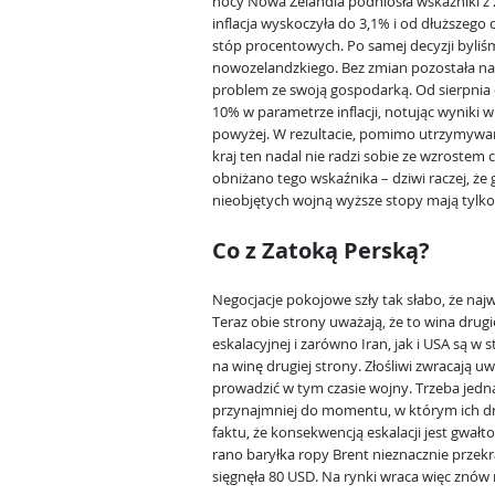
nocy Nowa Zelandia podniosła wskaźniki z 
inflacja wyskoczyła do 3,1% i od dłuższeg
stóp procentowych. Po samej decyzji byliś
nowozelandzkiego. Bez zmian pozostała n
problem ze swoją gospodarką. Od sierpnia
10% w parametrze inflacji, notując wyniki w 
powyżej. W rezultacie, pomimo utrzymywan
kraj ten nadal nie radzi sobie ze wzrostem 
obniżano tego wskaźnika – dziwi raczej, że
nieobjętych wojną wyższe stopy mają tylko 
Co z Zatoką Perską?
Negocjacje pokojowe szły tak słabo, że naj
Teraz obie strony uważają, że to wina drugie
eskalacyjnej i zarówno Iran, jak i USA są 
na winę drugiej strony. Złośliwi zwracają u
prowadzić w tym czasie wojny. Trzeba jed
przynajmniej do momentu, w którym ich dru
faktu, że konsekwencją eskalacji jest gwał
rano baryłka ropy Brent nieznacznie przek
sięgnęła 80 USD. Na rynki wraca więc znów