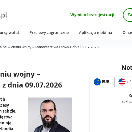
Wymień bez rejestracji
Za
ursy walut
Przelewy zagraniczne
Aplikacja mobilna
O na
alne w cieniu wojny – Komentarz walutowy z dnia 09.07.2026
No
eniu wojny –
EUR
US
z dnia 09.07.2026
K
ych
(aktua
kcesy
 tak źle,
cięstwa
eniają
elandia