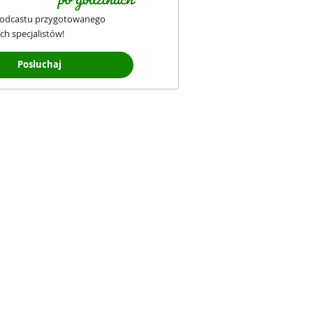
podcastu przygotowanego
ch specjalistów!
Posłuchaj