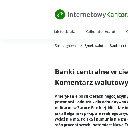
Jak to działa
Kalkulator walut
K
Strona główna
>
Rynek walut
>
Banki centr
Banki centralne w ci
Komentarz walutowy 
Amerykanie po sukcesach negocjacyjn
postanowili odnieść – dla odmiany – su
militarne w Zatoce Perskiej. Nie idzie im
jak z Belgami w piłkę, ale realnego zwy
wciąż nie ma. Polska i Rumunia nie zmi
stóp procentowych, natomiast Nowa Z