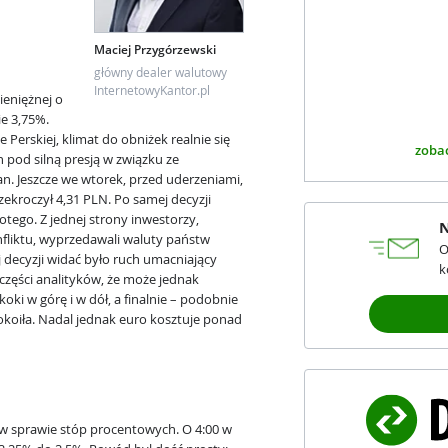
Maciej Przygórzewski
główny dealer walutowy
InternetowyKantor.pl
ieniężnej o
e 3,75%.
 Perskiej, klimat do obniżek realnie się
zobac
h pod silną presją w związku ze
. Jeszcze we wtorek, przed uderzeniami,
zekroczył 4,31 PLN. Po samej decyzji
otego. Z jednej strony inwestorzy,
N
fliktu, wyprzedawali waluty państw
O
ej decyzji widać było ruch umacniający
k
zęści analityków, że może jednak
oki w górę i w dół, a finalnie – podobnie
pokoiła. Nadal jednak euro kosztuje ponad
a w sprawie stóp procentowych. O 4:00 w