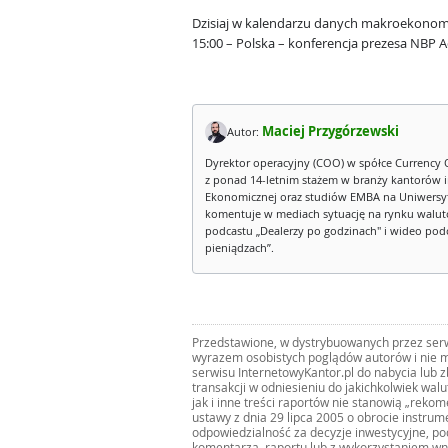
Dzisiaj w kalendarzu danych makroekonom
15:00 – Polska – konferencja prezesa NBP 
Maciej Przygórzewski
Autor:
Dyrektor operacyjny (COO) w spółce Currency 
z ponad 14-letnim stażem w branży kantorów 
Ekonomicznej oraz studiów EMBA na Uniwersy
komentuje w mediach sytuację na rynku walut
podcastu „Dealerzy po godzinach" i wideo podca
pieniądzach”.
Przedstawione, w dystrybuowanych przez serwi
wyrazem osobistych poglądów autorów i nie m
serwisu InternetowyKantor.pl do nabycia lub 
transakcji w odniesieniu do jakichkolwiek wal
jak i inne treści raportów nie stanowią „reko
ustawy z dnia 29 lipca 2005 o obrocie instru
odpowiedzialność za decyzje inwestycyjne, po
komentarza, raportu lub z wykorzystaniem wn