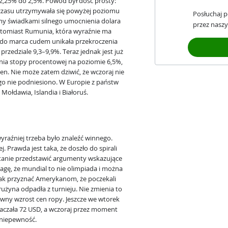
2,25% do 2,5%. Powód był dość prosty:
o czasu utrzymywała się powyżej poziomu
Posłuchaj 
my świadkami silnego umocnienia dolara
przez naszy
atomiast Rumunia, która wyraźnie ma
 do marca cudem unikała przekroczenia
przedziale 9,3–9,9%. Teraz jednak jest już
ia stopy procentowej na poziomie 6,5%,
cen. Nie może zatem dziwić, że wczoraj nie
 go nie podniesiono. W Europie z państw
Mołdawia, Islandia i Białoruś.
wyraźniej trzeba było znaleźć winnego.
j. Prawda jest taka, że doszło do spirali
w stanie przedstawić argumenty wskazujące
wagę, że mundial to nie olimpiada i można
nak przyznać Amerykanom, że poczekali
żyna odpadła z turnieju. Nie zmienia to
towny wzrost cen ropy. Jeszcze we wtorek
raczała 72 USD, a wczoraj przez moment
 niepewność.