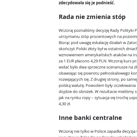
zdecydowała się je podnieść.
Rada nie zmienia stóp
Wczoraj poznaliśmy decyzję Rady Polityki P
utrzymaniu stóp procentowych na poziomi
Biorąc pod uwagę eskalację działań w Zatoce
skończył. Polski złoty był w ostatnich dniac
wznowieniem amerykańskich ataków na Iran
za 1 EUR płacono 4,29 PLN. Wczoraj kurs pr
widać było dwa sprzeczne scenariusze na zł
obawiając się powrotu pełnoskalowego kon
rozwijających się. Z drugiej strony, po sam
polską walutę. Powodem były oczekiwania c
dojdzie do obniżek. W rezultacie mieliśmy sk
jak na rynku ropy – sytuacja się trochę us
4,30 zł.
Inne banki centralne
Wczoraj nie tylko w Polsce zapadła decyzj