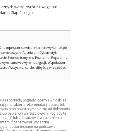
icznych warto zwrócić uwagę na:
Adama Glapińskiego.
One (operator serwisu InternetowyKantor.pl)
internetowych. Absolwent Cybernetyki
tecie Ekonomicznym w Poznaniu. Regularnie
owym, surowcowym i obligacji. Współautor
stu „Wszystko, co chcielibyście wiedzieć o...
s raportach, poglądy, oceny i wnioski są
ają charakteru rekomendacji autora lub
zbycia albo powstrzymania się od dokonania
ut lub papierów wartościowych. Poglądy te
mendacji” lub „doradztwa” w rozumieniu
mentami finansowymi. Wyłączną
djęte lub zaniechane na podstawie
iosków w nim zawartych, ponosi inwestor.