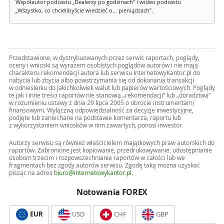
Współautor podcastu „Dealerzy po godzinach" i wideo podcastu
„Wszystko, co chcielibyście wiedzieć o... pieniądzach”.
Przedstawione, w dystrybuowanych przez serwis raportach, poglądy,
oceny i wnioski są wyrazem osobistych poglądów autorów i nie mają
charakteru rekomendacji autora lub serwisu InternetowyKantor.pl do
nabycia lub zbycia albo powstrzymania się od dokonania transakcji
w odniesieniu do jakichkolwiek walut lub papierów wartościowych. Poglądy
te jak i inne treści raportów nie stanowią „rekomendacji” lub „doradztwa”
w rozumieniu ustawy z dnia 29 lipca 2005 o obrocie instrumentami
finansowymi. Wyłączną odpowiedzialność za decyzje inwestycyjne,
podjęte lub zaniechane na podstawie komentarza, raportu lub
z wykorzystaniem wniosków w nim zawartych, ponosi inwestor.
Autorzy serwisu są również właścicielem majątkowych praw autorskich do
raportów. Zabronione jest kopiowanie, przedrukowywanie, udostępnianie
osobom trzecim i rozpowszechnianie raportów w całości lub we
fragmentach bez zgody autorów serwisu. Zgodę taką można uzyskać
pisząc na adres
biuro@internetowykantor.pl
.
Notowania FOREX
EUR
USD
CHF
GBP