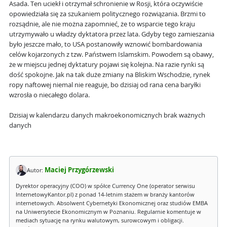
Asada. Ten uciekł i otrzymał schronienie w Rosji, która oczywiście
opowiedziała się za szukaniem politycznego rozwiązania. Brzmi to
rozsądnie, ale nie można zapomnieć, że to wsparcie tego kraju
utrzymywało u władzy dyktatora przez lata. Gdyby tego zamieszania
było jeszcze mało, to USA postanowiły wznowić bombardowania
celów kojarzonych z tzw. Państwem Islamskim. Powodem są obawy,
że w miejscu jednej dyktatury pojawi się kolejna. Na razie rynki są
dość spokojne. Jak na tak duże zmiany na Bliskim Wschodzie, rynek
ropy naftowej niemal nie reaguje, bo dzisiaj od rana cena baryłki
wzrosła o niecałego dolara.
Dzisiaj w kalendarzu danych makroekonomicznych brak ważnych
danych
Maciej Przygórzewski
Autor:
Dyrektor operacyjny (COO) w spółce Currency One (operator serwisu
InternetowyKantor.pl) z ponad 14-letnim stażem w branży kantorów
internetowych. Absolwent Cybernetyki Ekonomicznej oraz studiów EMBA
na Uniwersytecie Ekonomicznym w Poznaniu. Regularnie komentuje w
mediach sytuację na rynku walutowym, surowcowym i obligacji.