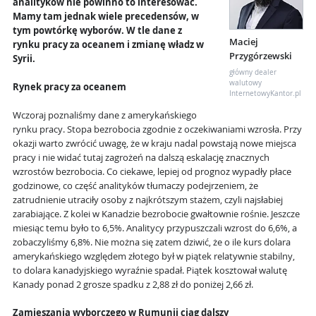
analityków nie powinno to interesować.
Mamy tam jednak wiele precedensów, w
tym powtórkę wyborów. W tle dane z
Maciej
rynku pracy za oceanem i zmianę władz w
Przygórzewski
Syrii.
główny dealer
walutowy
Rynek pracy za oceanem
InternetowyKantor.pl
Wczoraj poznaliśmy dane z amerykańskiego
rynku pracy. Stopa bezrobocia zgodnie z oczekiwaniami wzrosła. Przy
okazji warto zwrócić uwagę, że w kraju nadal powstają nowe miejsca
pracy i nie widać tutaj zagrożeń na dalszą eskalację znacznych
wzrostów bezrobocia. Co ciekawe, lepiej od prognoz wypadły płace
godzinowe, co część analityków tłumaczy podejrzeniem, że
zatrudnienie utraciły osoby z najkrótszym stażem, czyli najsłabiej
zarabiające. Z kolei w Kanadzie bezrobocie gwałtownie rośnie. Jeszcze
miesiąc temu było to 6,5%. Analitycy przypuszczali wzrost do 6,6%, a
zobaczyliśmy 6,8%. Nie można się zatem dziwić, że o ile kurs dolara
amerykańskiego względem złotego był w piątek relatywnie stabilny,
to dolara kanadyjskiego wyraźnie spadał. Piątek kosztował walutę
Kanady ponad 2 grosze spadku z 2,88 zł do poniżej 2,66 zł.
Zamieszania wyborczego w Rumunii ciąg dalszy