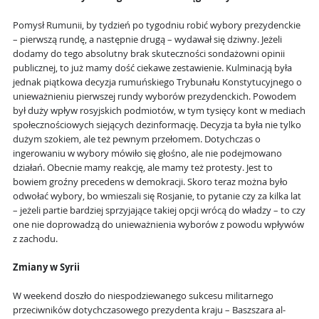
Pomysł Rumunii, by tydzień po tygodniu robić wybory prezydenckie
– pierwszą rundę, a następnie drugą – wydawał się dziwny. Jeżeli
dodamy do tego absolutny brak skuteczności sondażowni opinii
publicznej, to już mamy dość ciekawe zestawienie. Kulminacją była
jednak piątkowa decyzja rumuńskiego Trybunału Konstytucyjnego o
unieważnieniu pierwszej rundy wyborów prezydenckich. Powodem
był duży wpływ rosyjskich podmiotów, w tym tysięcy kont w mediach
społecznościowych siejących dezinformację. Decyzja ta była nie tylko
dużym szokiem, ale też pewnym przełomem. Dotychczas o
ingerowaniu w wybory mówiło się głośno, ale nie podejmowano
działań. Obecnie mamy reakcję, ale mamy też protesty. Jest to
bowiem groźny precedens w demokracji. Skoro teraz można było
odwołać wybory, bo wmieszali się Rosjanie, to pytanie czy za kilka lat
– jeżeli partie bardziej sprzyjające takiej opcji wrócą do władzy – to czy
one nie doprowadzą do unieważnienia wyborów z powodu wpływów
z zachodu.
Zmiany w Syrii
W weekend doszło do niespodziewanego sukcesu militarnego
przeciwników dotychczasowego prezydenta kraju – Baszszara al-