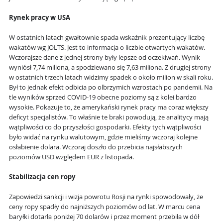
Rynek pracy w USA
W ostatnich latach gwałtownie spada wskaźnik prezentujący liczbę
wakatów wg JOLTS. Jest to informacja o liczbie otwartych wakatów.
Wczorajsze dane z jednej strony były lepsze od oczekiwań. Wynik
wyniósł 7,74 miliona, a spodziewano się 7,63 miliona. Z drugiej strony
w ostatnich trzech latach widzimy spadek o około milion w skali roku.
Był to jednak efekt odbicia po olbrzymich wzrostach po pandemii. Na
tle wyników sprzed COVID-19 obecne poziomy są z kolei bardzo
wysokie. Pokazuje to, że amerykański rynek pracy ma coraz większy
deficyt specjalistów. To właśnie te braki powodują, że analitycy mają
wątpliwości co do przyszłości gospodarki. Efekty tych wątpliwości
było widać na rynku walutowym, gdzie mieliśmy wczoraj kolejne
osłabienie dolara. Wczoraj doszło do przebicia najsłabszych
poziomów USD względem EUR z listopada.
Stabilizacja cen ropy
Zapowiedzi sankcji i wizja powrotu Rosji na rynki spowodowały, że
ceny ropy spadły do najniższych poziomów od lat. W marcu cena
baryłki dotarła poniżej 70 dolarów i przez moment przebiła w dół