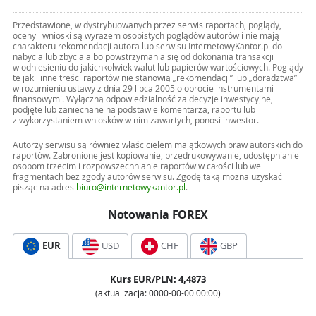
Przedstawione, w dystrybuowanych przez serwis raportach, poglądy,
oceny i wnioski są wyrazem osobistych poglądów autorów i nie mają
charakteru rekomendacji autora lub serwisu InternetowyKantor.pl do
nabycia lub zbycia albo powstrzymania się od dokonania transakcji
w odniesieniu do jakichkolwiek walut lub papierów wartościowych. Poglądy
te jak i inne treści raportów nie stanowią „rekomendacji” lub „doradztwa”
w rozumieniu ustawy z dnia 29 lipca 2005 o obrocie instrumentami
finansowymi. Wyłączną odpowiedzialność za decyzje inwestycyjne,
podjęte lub zaniechane na podstawie komentarza, raportu lub
z wykorzystaniem wniosków w nim zawartych, ponosi inwestor.
Autorzy serwisu są również właścicielem majątkowych praw autorskich do
raportów. Zabronione jest kopiowanie, przedrukowywanie, udostępnianie
osobom trzecim i rozpowszechnianie raportów w całości lub we
fragmentach bez zgody autorów serwisu. Zgodę taką można uzyskać
pisząc na adres
biuro@internetowykantor.pl
.
Notowania FOREX
EUR
USD
CHF
GBP
Kurs
EUR
/PLN:
4,4873
(aktualizacja:
0000-00-00 00:00
)