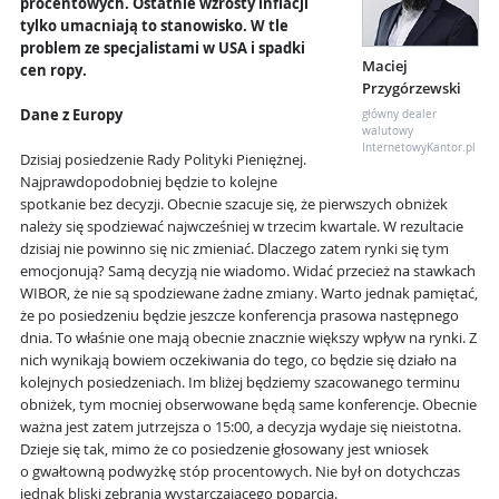
procentowych. Ostatnie wzrosty inflacji
tylko umacniają to stanowisko. W tle
problem ze specjalistami w USA i spadki
Maciej
cen ropy.
Przygórzewski
Dane z Europy
główny dealer
walutowy
InternetowyKantor.pl
Dzisiaj posiedzenie Rady Polityki Pieniężnej.
Najprawdopodobniej będzie to kolejne
spotkanie bez decyzji. Obecnie szacuje się, że pierwszych obniżek
należy się spodziewać najwcześniej w trzecim kwartale. W rezultacie
dzisiaj nie powinno się nic zmieniać. Dlaczego zatem rynki się tym
emocjonują? Samą decyzją nie wiadomo. Widać przecież na stawkach
WIBOR, że nie są spodziewane żadne zmiany. Warto jednak pamiętać,
że po posiedzeniu będzie jeszcze konferencja prasowa następnego
dnia. To właśnie one mają obecnie znacznie większy wpływ na rynki. Z
nich wynikają bowiem oczekiwania do tego, co będzie się działo na
kolejnych posiedzeniach. Im bliżej będziemy szacowanego terminu
obniżek, tym mocniej obserwowane będą same konferencje. Obecnie
ważna jest zatem jutrzejsza o 15:00, a decyzja wydaje się nieistotna.
Dzieje się tak, mimo że co posiedzenie głosowany jest wniosek
o gwałtowną podwyżkę stóp procentowych. Nie był on dotychczas
jednak bliski zebrania wystarczającego poparcia.