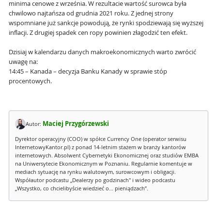
minima cenowe z września. W rezultacie wartość surowca była
chwilowo najtańsza od grudnia 2021 roku. Z jednej strony
wspomniane już sankcje powodują, że rynki spodziewają się wyższej
inflacji. Z drugiej spadek cen ropy powinien złagodzić ten efekt.
Dzisiaj w kalendarzu danych makroekonomicznych warto zwrócić
uwagę na:
14:45 – Kanada – decyzja Banku Kanady w sprawie stóp
procentowych.
Maciej Przygórzewski
Autor:
Dyrektor operacyjny (COO) w spółce Currency One (operator serwisu
InternetowyKantor.pl) z ponad 14-letnim stażem w branży kantorów
internetowych. Absolwent Cybernetyki Ekonomicznej oraz studiów EMBA
na Uniwersytecie Ekonomicznym w Poznaniu. Regularnie komentuje w
mediach sytuację na rynku walutowym, surowcowym i obligacji.
Współautor podcastu „Dealerzy po godzinach" i wideo podcastu
„Wszystko, co chcielibyście wiedzieć o... pieniądzach”.