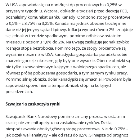
W USA zapowiada się na obniżkę stóp procentowych o 0,25% w
przyszłym tygodniu. Wczoraj, dokładnie tydzień przed decyzją FED,
poznaliśmy komunikat Banku Kanady. Obniżono stopy procentowe
o 0,5% – z 3,75% na 3,25%. Kanada ma jednak obecnie trochę inne
dane niż jej jedyny sąsiad lądowy. Inflacja wynosi równo 2% i znajduje
się jednak w trendzie spadkowym, pomimo odbicia w ostatnim
miesiącu z poziomu 1,6% do 2%. Na uwagę zasługuje jednak szybko
rosnąca stopa bezrobocia. Pomimo tego, że stopy procentowe są
wyraźnie niższe niż w USA, kanadyjska gospodarka poradziła sobie
znacznie gorzej z okresem, gdy były one wysokie. Obecne obniżki są
nie tylko luzowaniem wynikającym z wolniejszego spadku cen, ale
również próbą pobudzenia gospodarki, a tym samym rynku pracy.
Pomimo silnej obniżki, dolar kanadyjski się umacniał. Powodem była
zapowiedź spowolnienia tempa obniżek stóp na kolejnych
posiedzeniach.
Szwajcaria zaskoczyła rynki
Szwajcarski Bank Narodowy pomimo zmiany prezesa w ostatnim
czasie, nie zmienił apetytu na zaskakiwanie rynków. Dzisiaj
niespodziewanie obniżył główną stopę procentową. Nie do 0,75% –
jak oczekiwali analitycy – ale od razu do 0,5%. Silniejsza od prognoz