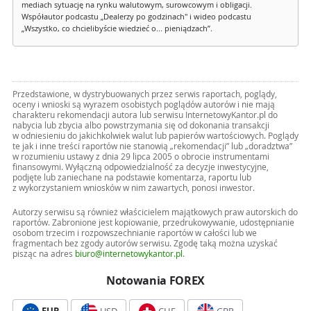
mediach sytuację na rynku walutowym, surowcowym i obligacji.
Współautor podcastu „Dealerzy po godzinach" i wideo podcastu
„Wszystko, co chcielibyście wiedzieć o... pieniądzach”.
Przedstawione, w dystrybuowanych przez serwis raportach, poglądy,
oceny i wnioski są wyrazem osobistych poglądów autorów i nie mają
charakteru rekomendacji autora lub serwisu InternetowyKantor.pl do
nabycia lub zbycia albo powstrzymania się od dokonania transakcji
w odniesieniu do jakichkolwiek walut lub papierów wartościowych. Poglądy
te jak i inne treści raportów nie stanowią „rekomendacji” lub „doradztwa”
w rozumieniu ustawy z dnia 29 lipca 2005 o obrocie instrumentami
finansowymi. Wyłączną odpowiedzialność za decyzje inwestycyjne,
podjęte lub zaniechane na podstawie komentarza, raportu lub
z wykorzystaniem wniosków w nim zawartych, ponosi inwestor.
Autorzy serwisu są również właścicielem majątkowych praw autorskich do
raportów. Zabronione jest kopiowanie, przedrukowywanie, udostępnianie
osobom trzecim i rozpowszechnianie raportów w całości lub we
fragmentach bez zgody autorów serwisu. Zgodę taką można uzyskać
pisząc na adres
biuro@internetowykantor.pl
.
Notowania FOREX