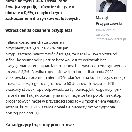
niższe od tych z USA. Dzisiaj rano
Szwajcarzy podjęli również decyzję o
obniżce o 0,5%, co było dużym
Maciej
zaskoczeniem dla rynków walutowych.
Przygórzewski
Wzrost cen za oceanem przyspiesza
główny dealer
walutowy
InternetowyKantor.pl
Inflacja konsumencka za oceanem
przyspieszyła z 2,6% na 2,7%, tak jak
przypuszczano. Warto zwrócić uwagę, że nadal w USA wyższa od
inflacji konsumenckiej jest ta bazowa. Jest to wskaźnik bez
uwzględniania cen najbardziej zmiennych – żywności i energii. Wynosi
on wciąż 3,3%. Baryłka ropy naftowej na koniec listopada 2023
kosztowała za oceanem niemal 76 dolarów, a na koniec tego samego
miesiąca bieżącego roku już równo 68 dolarów. To właśnie 10%
przeceny stawek ropy odpowiada za tą różnicę. Jak reagowały rynki
na te dane? Tak jak powinny na informacje, że tempo obniżek stóp
procentowych może w przyszłości spadać – umocnieniem waluty.
Wczoraj kurs EURUSD zameldował się pierwszy raz od tygodnia
poniżej poziomu 1,05.
Kanadyjczycy tną stopy procentowe