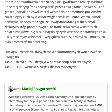
obniżka spowodowała bardzo szybkie i gwałtowne reakcje rynków.
Po samej decyzji frank szwajcarski przez chwilę taniał, nawet o 2 i pół
grosza. Jednak po chwili zaczął wracać do poprzednich poziomów.
Najsilniejszy ruch było widać względem kursu euro. Warto jednak
pamiętać, że pomimo tego, że Szwajcaria wraca już do niemal
zerowych stóp procentowych, to frank szwajcarski w ostatnich
dniach znajdował się blisko najsilniejszych wartości z ostatniego roku
– a tym samym w historii – względem euro. Skoro był taki mocny, to
była przestrzeń na przecenę.
Dzisiaj w kalendarzu danych makroekonomicznych warto zwrócić
uwagę na:
14:15 – strefa euro – decyzja w sprawie stóp procentowych,
14:30 – USA – wnioski o zasiłek dla bezrobotnych.
Maciej Przygórzewski
Autor:
Dyrektor operacyjny (COO) w spółce Currency One (operator serwisu
InternetowyKantor.pl) z ponad 14-letnim stażem w branży kantorów
internetowych. Absolwent Cybernetyki Ekonomicznej oraz studiów EMBA
na Uniwersytecie Ekonomicznym w Poznaniu. Regularnie komentuje w