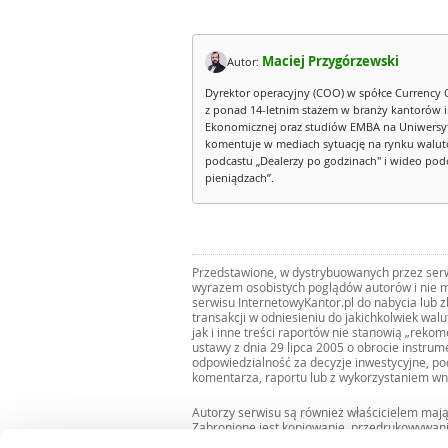
Maciej Przygórzewski
Autor:
Dyrektor operacyjny (COO) w spółce Currency 
z ponad 14-letnim stażem w branży kantorów 
Ekonomicznej oraz studiów EMBA na Uniwersy
komentuje w mediach sytuację na rynku walut
podcastu „Dealerzy po godzinach" i wideo podca
pieniądzach”.
Przedstawione, w dystrybuowanych przez serwi
wyrazem osobistych poglądów autorów i nie m
serwisu InternetowyKantor.pl do nabycia lub 
transakcji w odniesieniu do jakichkolwiek wal
jak i inne treści raportów nie stanowią „reko
ustawy z dnia 29 lipca 2005 o obrocie instru
odpowiedzialność za decyzje inwestycyjne, po
komentarza, raportu lub z wykorzystaniem wn
Autorzy serwisu są również właścicielem maj
Zabronione jest kopiowanie, przedrukowywan
i rozpowszechnianie raportów w całości lub 