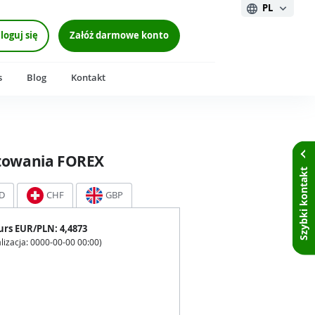
PL
loguj się
Załóż darmowe konto
s
Blog
Kontakt
towania FOREX
Szybki kontakt
D
CHF
GBP
urs
EUR
/PLN:
4,4873
lizacja:
0000-00-00 00:00
)