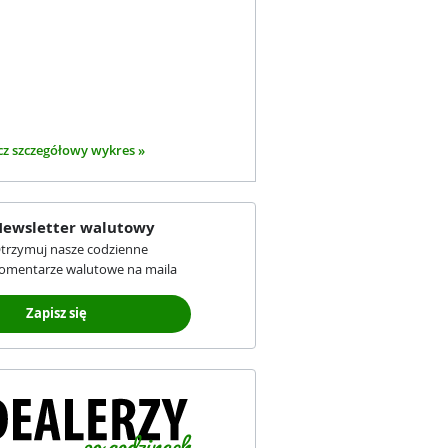
z szczegółowy wykres »
ewsletter walutowy
trzymuj nasze codzienne
omentarze walutowe na maila
Zapisz się