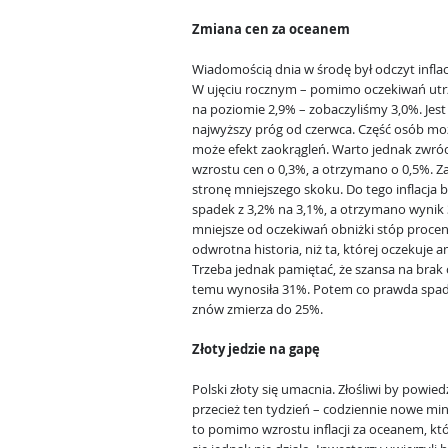
Zmiana cen za oceanem
Wiadomością dnia w środę był odczyt inflac
W ujęciu rocznym – pomimo oczekiwań ut
na poziomie 2,9% – zobaczyliśmy 3,0%. Jest
najwyższy próg od czerwca. Część osób moż
może efekt zaokrągleń. Warto jednak zwróc
wzrostu cen o 0,3%, a otrzymano o 0,5%. Z
stronę mniejszego skoku. Do tego inflacja
spadek z 3,2% na 3,1%, a otrzymano wynik 3
mniejsze od oczekiwań obniżki stóp procen
odwrotna historia, niż ta, której oczekuje
Trzeba jednak pamiętać, że szansa na brak 
temu wynosiła 31%. Potem co prawda spadła
znów zmierza do 25%.
Złoty jedzie na gapę
Polski złoty się umacnia. Złośliwi by powiedz
przecież ten tydzień – codziennie nowe mini
to pomimo wzrostu inflacji za oceanem, któ