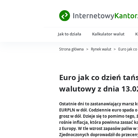
Jak to działa
Kalkulator walut
K
Strona główna
>
Rynek walut
>
Euro jak co
Euro jak co dzień ta
walutowy z dnia 13.0
Ostatnie dni to zastanawiający marsz 
EURPLN w dół. Codziennie euro spada o
grosz w dół. Dzieje się to pomimo tego,
rośnie inflacja, która powinna zassać k
z Europy. W tle wzrost zapasów paliw w
Zjednoczonych doprowadził do przeceny