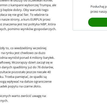
i bowiem w bliższy od oczekiwań koniec
e termin z kampanii wyborczej Trumpa, ale
Posłuchaj 
cji będzie dobry. Oby warunki tego
przez naszy
aca się nie grać fair. To właśnie ta
 nasze strony, a kurs EURPLN przez
ez znaczenia jest też polityka NBP, która
owych, pomimo wyników gospodarczych.
ły to, co wiedzieliśmy wcześniej
 na rynku jest chwilowo za dużo
dnia wyniósł ponad 4 miliony baryłek.
aftowej. Wczorajszy dzień zaczął się w
h danych spadliśmy już do 76 dolarów,
zultacie pozostało jeszcze niecałe 40
u. Trzeba pamiętać, że spadki są
mogą wpływać na dalsze ograniczenie
adek popytu na czarne złoto.
icznych warto zwrócić uwagę na:
tnych.