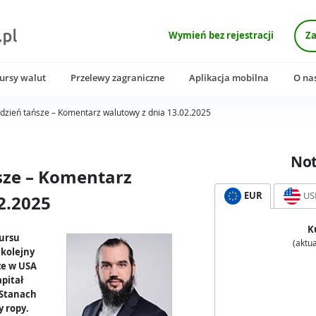
Wymień bez rejestracji
Za
ursy walut
Przelewy zagraniczne
Aplikacja mobilna
O na
 dzień tańsze – Komentarz walutowy z dnia 13.02.2025
No
ńsze – Komentarz
EUR
US
2.2025
K
kursu
(aktua
 kolejny
 że w USA
apitał
 Stanach
 ropy.