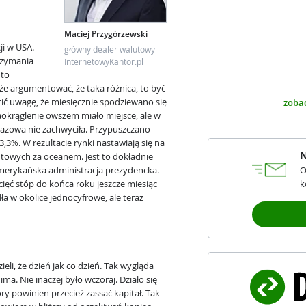
Maciej Przygórzewski
ji w USA.
główny dealer walutowy
rzymania
InternetowyKantor.pl
 to
e argumentować, że taka różnica, to być
ić uwagę, że miesięcznie spodziewano się
zobac
aokrąglenie owszem miało miejsce, ale w
 bazowa nie zachwyciła. Przypuszczano
,3%. W rezultacie rynki nastawiają się na
N
towych za oceanem. Jest to dokładnie
 amerykańska administracja prezydencka.
O
cięć stóp do końca roku jeszcze miesiąc
k
 w okolice jednocyfrowe, ale teraz
ieli, że dzień jak co dzień. Tak wygląda
ma. Nie inaczej było wczoraj. Działo się
ry powinien przecież zassać kapitał. Tak