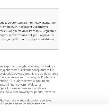
One (operator serwisu InternetowyKantor.pl)
internetowych. Absolwent Cybernetyki
tecie Ekonomicznym w Poznaniu. Regularnie
owym, surowcowym i obligacji. Współautor
stu „Wszystko, co chcielibyście wiedzieć o...
s raportach, poglądy, oceny i wnioski są
ają charakteru rekomendacji autora lub
zbycia albo powstrzymania się od dokonania
ut lub papierów wartościowych. Poglądy te
mendacji” lub „doradztwa” w rozumieniu
mentami finansowymi. Wyłączną
djęte lub zaniechane na podstawie
iosków w nim zawartych, ponosi inwestor.
ątkowych praw autorskich do raportów.
ie, udostępnianie osobom trzecim
we fragmentach bez zgody autorów serwisu.