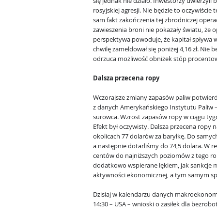
się jednak nie działo. Inwestorzy uwierzyl
rosyjskiej agresji. Nie będzie to oczywiści
sam fakt zakończenia tej zbrodniczej opera
zawieszenia broni nie pokazały światu, że opł
perspektywa powoduje, że kapitał spływa w
chwilę zameldował się poniżej 4,16 zł. Nie b
odrzuca możliwość obniżek stóp procent
Dalsza przecena ropy
Wczorajsze zmiany zapasów paliw potwierdzi
z danych Amerykańskiego Instytutu Paliw –
surowca. Wzrost zapasów ropy w ciągu tygo
Efekt był oczywisty. Dalsza przecena ropy n
okolicach 77 dolarów za baryłkę. Do samyc
a następnie dotarliśmy do 74,5 dolara. W re
centów do najniższych poziomów z tego rok
dodatkowo wspierane lękiem, jak sankcje 
aktywności ekonomicznej, a tym samym sp
Dzisiaj w kalendarzu danych makroekonom
14:30 – USA – wnioski o zasiłek dla bezrobo