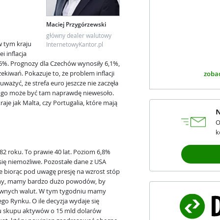
Maciej Przygórzewski
główny dealer walutowy
w tym kraju
InternetowyKantor.pl
i inflacja
6%. Prognozy dla Czechów wynosiły 6,1%,
kiwań. Pokazuje to, że problem inflacji
zobac
ważyć, że strefa euro jeszcze nie zaczęła
ugo może być tam naprawdę niewesoło.
raje jak Malta, czy Portugalia, które mają
N
O
k
82 roku. To prawie 40 lat. Poziom 6,8%
się niemożliwe. Pozostałe dane z USA
 biorąc pod uwagę presję na wzrost stóp
ny, mamy bardzo dużo powodów, by
ównych walut. W tym tygodniu mamy
o Rynku. O ile decyzja wydaje się
u skupu aktywów o 15 mld dolarów