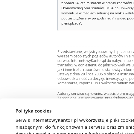
z ponad 14-letnim stażem w branży kantorów 
Ekonomicznej oraz studiów EMBA na Uniwersy
komentuje w mediach sytuację na rynku walut
podcastu „Dealerzy po godzinach" i wideo podca
pieniądzach”.
Przedstawione, w dystrybuowanych przez serwi
wyrazem osobistych poglądów autorów i nie m
serwisu InternetowyKantor.pl do nabycia lub 
transakcji w odniesieniu do jakichkolwiek wal
jak i inne treści raportów nie stanowią „reko
ustawy z dnia 29 lipca 2005 o obrocie instru
odpowiedzialność za decyzje inwestycyjne, po
komentarza, raportu lub z wykorzystaniem wn
Autorzy serwisu są również właścicielem maj
Zabronione jest kopiowanie, przedrukowywan
i rozpowszechnianie raportów w całości lub 
Zgodę taką można uzyskać pisząc na adres
bi
Polityka cookies
Serwis InternetowyKantor.pl wykorzystuje pliki cooki
niezbędnymi do funkcjonowania serwisu oraz zmienić 
danych umożliwia nam poprawę funkcjonalności strony