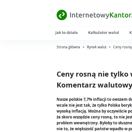
Jak to działa
Kalkulator walut
K
Strona główna
>
Rynek walut
>
Ceny rosną 
Ceny rosną nie tylko 
Komentarz walutowy 
Nasze polskie 7,7% inflacji to owszem du
wcale nie jest tak, że tylko Polska boryk
wysoką inflacją. Można by oczywiście p
że skoro wszędzie ceny rosną, to nie jes
problem wewnętrzny. Byłoby to słuszne
nie to, że większość państw wpadło w 