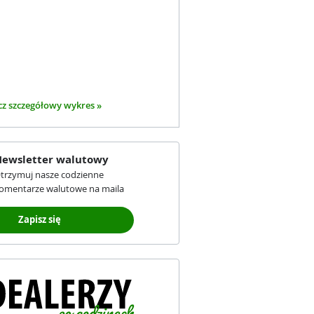
z szczegółowy wykres »
ewsletter walutowy
trzymuj nasze codzienne
omentarze walutowe na maila
Zapisz się