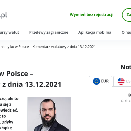
Wymień bez rejestracji
Za
ursy walut
Przelewy zagraniczne
Aplikacja mobilna
O na
nie tylko w Polsce – Komentarz walutowy z dnia 13.12.2021
No
w Polsce –
EUR
US
z dnia 13.12.2021
K
żo, ale to
(aktua
a się z
owiedzieć,
t to
, gdyby
pułapkę