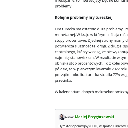
miesięcznie, to interesujący będzie komun
problemy.
Kolejne problemy liry tureckiej
Lira turecka ma ostatnio duże problemy. 
monetarnej. W kraju w którym inflacja rośn
stopy procentowe. Z jednej strony mamy dz
potwierdza słuszność tej drogi. Z drugiej
centralnego, którzy wiedzą, że nie wykonu
najmniej stanowiskiem. W rezultacie w tym
obniżka stóp procentowych. To z kolei powin
pójdzie, to w pierwszym kwartale 2022 rok
początku roku lira turecka straciła 77% wz
przecinka.
W kalendarium danych makroekonomiczny
Maciej Przygórzewski
Autor:
Dyrektor operacyjny (COO) w spółce Currency 