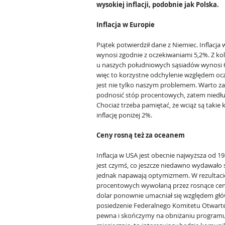
wysokiej inflacji, podobnie jak Polska.
Inflacja w Europie
Piątek potwierdził dane z Niemiec. Inflacja 
wynosi zgodnie z oczekiwaniami 5,2%. Z kole
u naszych południowych sąsiadów wynosi 
więc to korzystne odchylenie względem ocze
jest nie tylko naszym problemem. Warto zau
podnosić stóp procentowych, zatem niedł
Chociaż trzeba pamiętać, że wciąż są takie k
inflację poniżej 2%.
Ceny rosną też za oceanem
Inflacja w USA jest obecnie najwyższa od 19
jest czymś, co jeszcze niedawno wydawało 
jednak napawają optymizmem. W rezultacie
procentowych wywołaną przez rosnące ce
dolar ponownie umacniał się względem gł
posiedzenie Federalnego Komitetu Otwarteg
pewna i skończymy na obniżaniu program