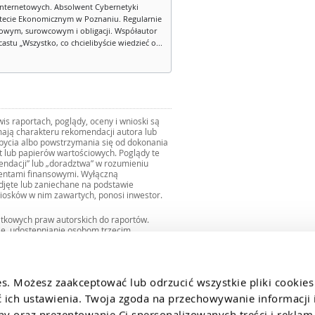
internetowych. Absolwent Cybernetyki
tecie Ekonomicznym w Poznaniu. Regularnie
owym, surowcowym i obligacji. Współautor
stu „Wszystko, co chcielibyście wiedzieć o...
s raportach, poglądy, oceny i wnioski są
ają charakteru rekomendacji autora lub
zbycia albo powstrzymania się od dokonania
ut lub papierów wartościowych. Poglądy te
mendacji” lub „doradztwa” w rozumieniu
mentami finansowymi. Wyłączną
djęte lub zaniechane na podstawie
iosków w nim zawartych, ponosi inwestor.
ątkowych praw autorskich do raportów.
ie, udostępnianie osobom trzecim
we fragmentach bez zgody autorów serwisu.
uro@internetowykantor.pl
.
es. Możesz zaakceptować lub odrzucić wszystkie pliki cookies
ich ustawienia. Twoja zgoda na przechowywanie informacji i
 oraz prezentowanie Ci spersonalizowanych treści i reklam.