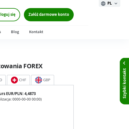
PL
loguj się
Załóż darmowe konto
s
Blog
Kontakt
towania FOREX
Szybki kontakt
D
CHF
GBP
urs
EUR
/PLN:
4,4873
lizacja:
0000-00-00 00:00
)