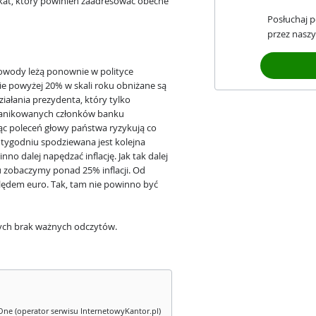
ikat, który powinien zaadresować obecne
Posłuchaj 
przez naszy
Powody leżą ponownie w polityce
ie powyżej 20% w skali roku obniżane są
iałania prezydenta, który tylko
 spanikowanych członków banku
jąc poleceń głowy państwa ryzykują co
 tygodniu spodziewana jest kolejna
no dalej napędzać inflację. Jak tak dalej
u zobaczymy ponad 25% inflacji. Od
ględem euro. Tak, tam nie powinno być
ch brak ważnych odczytów.
One (operator serwisu InternetowyKantor.pl)