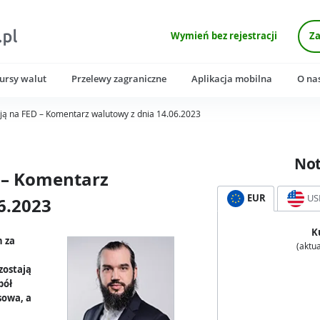
Wymień bez rejestracji
Za
ursy walut
Przelewy zagraniczne
Aplikacja mobilna
O na
ają na FED – Komentarz walutowy z dnia 14.06.2023
No
 – Komentarz
EUR
US
6.2023
K
n za
(aktua
zostają
pół
sowa, a