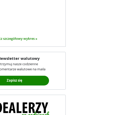
z szczegółowy wykres »
ewsletter walutowy
trzymuj nasze codzienne
omentarze walutowe na maila
Zapisz się