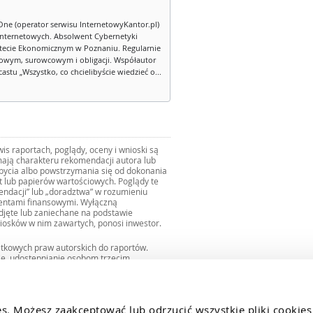
One (operator serwisu InternetowyKantor.pl)
internetowych. Absolwent Cybernetyki
tecie Ekonomicznym w Poznaniu. Regularnie
owym, surowcowym i obligacji. Współautor
stu „Wszystko, co chcielibyście wiedzieć o...
s raportach, poglądy, oceny i wnioski są
ają charakteru rekomendacji autora lub
zbycia albo powstrzymania się od dokonania
ut lub papierów wartościowych. Poglądy te
mendacji” lub „doradztwa” w rozumieniu
mentami finansowymi. Wyłączną
djęte lub zaniechane na podstawie
iosków w nim zawartych, ponosi inwestor.
ątkowych praw autorskich do raportów.
ie, udostępnianie osobom trzecim
we fragmentach bez zgody autorów serwisu.
uro@internetowykantor.pl
.
es. Możesz zaakceptować lub odrzucić wszystkie pliki cookies