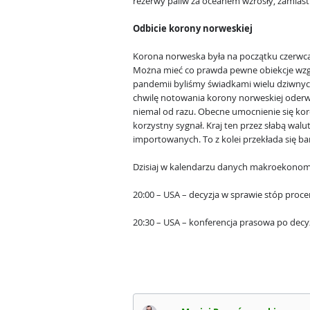
rezerwy paliw za oceanem wzrosły, zamiast
Odbicie korony norweskiej
Korona norweska była na początku czerwca n
Można mieć co prawda pewne obiekcje wzgl
pandemii byliśmy świadkami wielu dziwnyc
chwilę notowania korony norweskiej oderwał
niemal od razu. Obecne umocnienie się ko
korzystny sygnał. Kraj ten przez słabą wa
importowanych. To z kolei przekłada się bar
Dzisiaj w kalendarzu danych makroekonom
20:00 – USA – decyzja w sprawie stóp proc
20:30 – USA – konferencja prasowa po decy