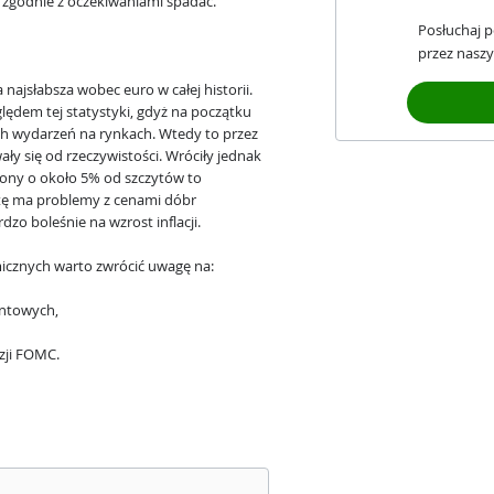
 zgodnie z oczekiwaniami spadać.
Posłuchaj 
przez naszy
ajsłabsza wobec euro w całej historii.
ędem tej statystyki, gdyż na początku
h wydarzeń na rynkach. Wtedy to przez
y się od rzeczywistości. Wróciły jednak
rony o około 5% od szczytów to
lutę ma problemy z cenami dóbr
dzo boleśnie na wzrost inflacji.
icznych warto zwrócić uwagę na:
entowych,
zji FOMC.