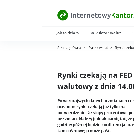
Jak to działa
Kalkulator walut
K
Strona główna
>
Rynek walut
>
Rynki czek
Rynki czekają na FED
walutowy z dnia 14.0
Po wczorajszych danych o zmianach ce
oceanem rynki czekają już tylko na
potwierdzenie, że stopy procentowe po
bez zmian. Należy jednak pamiętać, że 
godziny później będzie konferencja pra
tam coś nowego może paść.