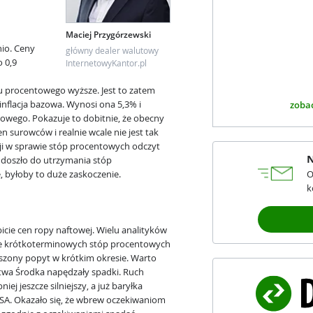
Maciej Przygórzewski
nio. Ceny
główny dealer walutowy
o 0,9
InternetowyKantor.pl
u procentowego wyższe. Jest to zatem
nflacja bazowa. Wynosi ona 5,3% i
zobac
towego. Pokazuje to dobitnie, że obecny
 surowców i realnie wcale nie jest tak
zji w sprawie stóp procentowych odczyt
N
e doszło do utrzymania stóp
 byłoby to duże zaskoczenie.
O
k
icie cen ropy naftowej. Wielu analityków
ce krótkoterminowych stóp procentowych
zony popyt w krótkim okresie. Warto
stwa Środka napędzały spadki. Ruch
j jeszcze silniejszy, a już baryłka
USA. Okazało się, że wbrew oczekiwaniom