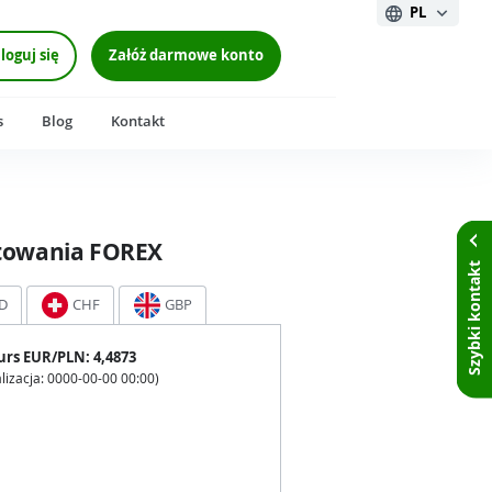
PL
loguj się
Załóż darmowe konto
s
Blog
Kontakt
towania FOREX
Szybki kontakt
D
CHF
GBP
urs
EUR
/PLN:
4,4873
lizacja:
0000-00-00 00:00
)