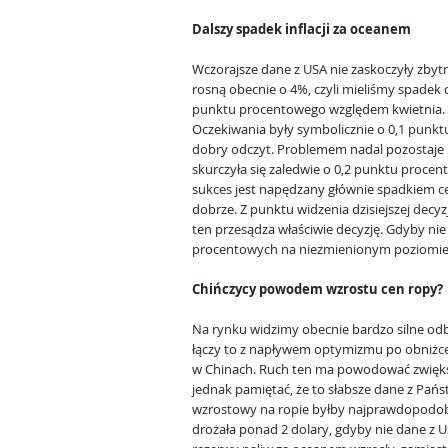
Dalszy spadek inflacji za oceanem
Wczorajsze dane z USA nie zaskoczyły zbyt
rosną obecnie o 4%, czyli mieliśmy spadek 
punktu procentowego względem kwietnia.
Oczekiwania były symbolicznie o 0,1 punkt
dobry odczyt. Problemem nadal pozostaje i
skurczyła się zaledwie o 0,2 punktu procen
sukces jest napędzany głównie spadkiem cen
dobrze. Z punktu widzenia dzisiejszej decy
ten przesądza właściwie decyzję. Gdyby ni
procentowych na niezmienionym poziomie,
Chińczycy powodem wzrostu cen ropy?
Na rynku widzimy obecnie bardzo silne odb
łączy to z napływem optymizmu po obniż
w Chinach. Ruch ten ma powodować zwięks
jednak pamiętać, że to słabsze dane z Pań
wzrostowy na ropie byłby najprawdopodobnie
drożała ponad 2 dolary, gdyby nie dane z 