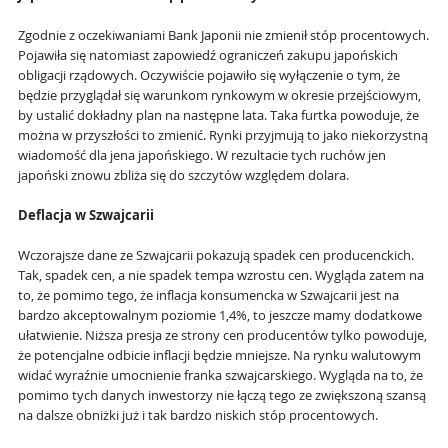
Zgodnie z oczekiwaniami Bank Japonii nie zmienił stóp procentowych.
Pojawiła się natomiast zapowiedź ograniczeń zakupu japońskich
obligacji rządowych. Oczywiście pojawiło się wyłączenie o tym, że
będzie przyglądał się warunkom rynkowym w okresie przejściowym,
by ustalić dokładny plan na następne lata. Taka furtka powoduje, że
można w przyszłości to zmienić. Rynki przyjmują to jako niekorzystną
wiadomość dla jena japońskiego. W rezultacie tych ruchów jen
japoński znowu zbliża się do szczytów względem dolara.
Deflacja w Szwajcarii
Wczorajsze dane ze Szwajcarii pokazują spadek cen producenckich.
Tak, spadek cen, a nie spadek tempa wzrostu cen. Wygląda zatem na
to, że pomimo tego, że inflacja konsumencka w Szwajcarii jest na
bardzo akceptowalnym poziomie 1,4%, to jeszcze mamy dodatkowe
ułatwienie. Niższa presja ze strony cen producentów tylko powoduje,
że potencjalne odbicie inflacji będzie mniejsze. Na rynku walutowym
widać wyraźnie umocnienie franka szwajcarskiego. Wygląda na to, że
pomimo tych danych inwestorzy nie łączą tego ze zwiększoną szansą
na dalsze obniżki już i tak bardzo niskich stóp procentowych.