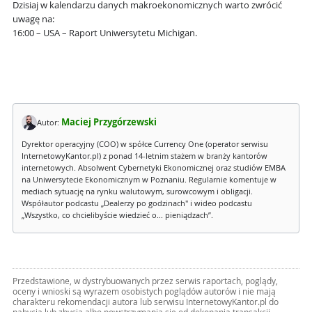
Dzisiaj w kalendarzu danych makroekonomicznych warto zwrócić
uwagę na:
16:00 – USA – Raport Uniwersytetu Michigan.
Maciej Przygórzewski
Autor:
Dyrektor operacyjny (COO) w spółce Currency One (operator serwisu
InternetowyKantor.pl) z ponad 14-letnim stażem w branży kantorów
internetowych. Absolwent Cybernetyki Ekonomicznej oraz studiów EMBA
na Uniwersytecie Ekonomicznym w Poznaniu. Regularnie komentuje w
mediach sytuację na rynku walutowym, surowcowym i obligacji.
Współautor podcastu „Dealerzy po godzinach" i wideo podcastu
„Wszystko, co chcielibyście wiedzieć o... pieniądzach”.
Przedstawione, w dystrybuowanych przez serwis raportach, poglądy,
oceny i wnioski są wyrazem osobistych poglądów autorów i nie mają
charakteru rekomendacji autora lub serwisu InternetowyKantor.pl do