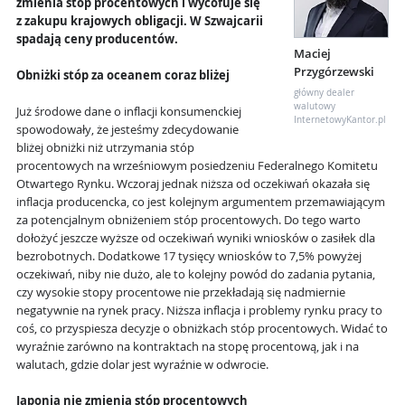
zmienia stóp procentowych i wycofuje się
z zakupu krajowych obligacji. W Szwajcarii
spadają ceny producentów.
Maciej
Przygórzewski
Obniżki stóp za oceanem coraz bliżej
główny dealer
walutowy
Już środowe dane o inflacji konsumenckiej
InternetowyKantor.pl
spowodowały, że jesteśmy zdecydowanie
bliżej obniżki niż utrzymania stóp
procentowych na wrześniowym posiedzeniu Federalnego Komitetu
Otwartego Rynku. Wczoraj jednak niższa od oczekiwań okazała się
inflacja producencka, co jest kolejnym argumentem przemawiającym
za potencjalnym obniżeniem stóp procentowych. Do tego warto
dołożyć jeszcze wyższe od oczekiwań wyniki wniosków o zasiłek dla
bezrobotnych. Dodatkowe 17 tysięcy wniosków to 7,5% powyżej
oczekiwań, niby nie dużo, ale to kolejny powód do zadania pytania,
czy wysokie stopy procentowe nie przekładają się nadmiernie
negatywnie na rynek pracy. Niższa inflacja i problemy rynku pracy to
coś, co przyspiesza decyzje o obniżkach stóp procentowych. Widać to
wyraźnie zarówno na kontraktach na stopę procentową, jak i na
walutach, gdzie dolar jest wyraźnie w odwrocie.
Japonia nie zmienia stóp procentowych