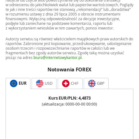
nabycia lub zbycia albo powstrzymania się od dokonania transakcji
w odniesieniu do jakichkolwiek walut lub papierów wartościowych. Poglądy
te jak i inne treści raportów nie stanowią „rekomendacji” lub „doradztwa”
w rozumieniu ustawy z dnia 29 lipca 2005 o obrocie instrumentami
finansowymi. Wyłączną odpowiedzialność za decyzje inwestycyjne,
podjęte lub zaniechane na podstawie komentarza, raportu lub
z wykorzystaniem wniosków w nim zawartych, ponosi inwestor.
Autorzy serwisu są również właścicielem majątkowych praw autorskich do
raportów. Zabronione jest kopiowanie, przedrukowywanie, udostępnianie
osobom trzecim i rozpowszechnianie raportów w całości lub we
fragmentach bez zgody autorów serwisu. Zgodę taką można uzyskać
pisząc na adres
biuro@internetowykantor.pl
.
Notowania FOREX
EUR
USD
CHF
GBP
Kurs
EUR
/PLN:
4,4873
(aktualizacja:
0000-00-00 00:00
)