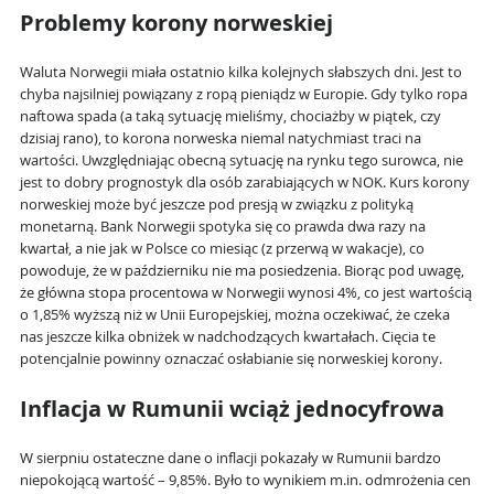
Problemy korony norweskiej
Waluta Norwegii miała ostatnio kilka kolejnych słabszych dni. Jest to
chyba najsilniej powiązany z ropą pieniądz w Europie. Gdy tylko ropa
naftowa spada (a taką sytuację mieliśmy, chociażby w piątek, czy
dzisiaj rano), to korona norweska niemal natychmiast traci na
wartości. Uwzględniając obecną sytuację na rynku tego surowca, nie
jest to dobry prognostyk dla osób zarabiających w NOK. Kurs korony
norweskiej może być jeszcze pod presją w związku z polityką
monetarną. Bank Norwegii spotyka się co prawda dwa razy na
kwartał, a nie jak w Polsce co miesiąc (z przerwą w wakacje), co
powoduje, że w październiku nie ma posiedzenia. Biorąc pod uwagę,
że główna stopa procentowa w Norwegii wynosi 4%, co jest wartością
o 1,85% wyższą niż w Unii Europejskiej, można oczekiwać, że czeka
nas jeszcze kilka obniżek w nadchodzących kwartałach. Cięcia te
potencjalnie powinny oznaczać osłabianie się norweskiej korony.
Inflacja w Rumunii wciąż jednocyfrowa
W sierpniu ostateczne dane o inflacji pokazały w Rumunii bardzo
niepokojącą wartość – 9,85%. Było to wynikiem m.in. odmrożenia cen