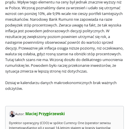
prądu. Wpływ tego elementu na ceny był jednak znacznie wyższy niż
w Polsce. Wczoraj poznaliśmy dane za wrzesień i udało się utrzymać
wzrost cen poniżej 10%, ale 9,9% wcale nie cieszy portfeli tamtejszych
mieszkańców. Narodowy Bank Rumunii nie zapowiada na razie
podwyżek stóp procentowych. Zwraca uwagę na fakt, że tak wysoka
inflacja jest powodem jednorazowych decyzji politycznych. W
rezultacie jej zwiększony poziom powinien utrzymać się rok, a
następnie powinniśmy obserwować powrót do wartości sprzed
decyzji. Przeważnie jak inflacja osiąga niższe poziomy, niż oczekiwano,
waluta się osłabia, gdyż rosną szanse na obniżki stóp procentowych.
Tutaj takich szans nie ma. Wczoraj doszło do delikatnego umocnienia
rumuńskiej lei. Powodem było raczej przekonanie inwestorów, że
sytuacja zmierza w lepszą stronę niż dotychczas.
Dzisiaj w kalendarzu danych makroekonomicznych brak ważnych
odczytów.
Maciej Przygórzewski
Autor:
Dyrektor operacyjny (COO) w spółce Currency One (operator serwisu
InternetowyKantor.pl) z ponad 14-letnim stażem w branży kantorów