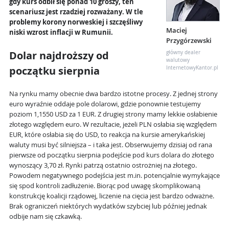
gdy kurs odbił się ponad 10 groszy, ten
scenariusz jest rzadziej rozważany. W tle
problemy korony norweskiej i szczęśliwy
Maciej
niski wzrost inflacji w Rumunii.
Przygórzewski
Dolar najdroższy od
główny dealer
walutowy
początku sierpnia
InternetowyKantor.pl
Na rynku mamy obecnie dwa bardzo istotne procesy. Z jednej strony
euro wyraźnie oddaje pole dolarowi, gdzie ponownie testujemy
poziom 1,1550 USD za 1 EUR. Z drugiej strony mamy lekkie osłabienie
złotego względem euro. W rezultacie, jeżeli PLN osłabia się względem
EUR, które osłabia się do USD, to reakcja na kursie amerykańskiej
waluty musi być silniejsza – i taka jest. Obserwujemy dzisiaj od rana
pierwsze od początku sierpnia podejście pod kurs dolara do złotego
wynoszący 3,70 zł. Rynki patrzą ostatnio ostrożniej na złotego.
Powodem negatywnego podejścia jest m.in. potencjalnie wymykające
się spod kontroli zadłużenie. Biorąc pod uwagę skomplikowaną
konstrukcję koalicji rządowej, liczenie na cięcia jest bardzo odważne.
Brak ograniczeń niektórych wydatków szybciej lub później jednak
odbije nam się czkawką.