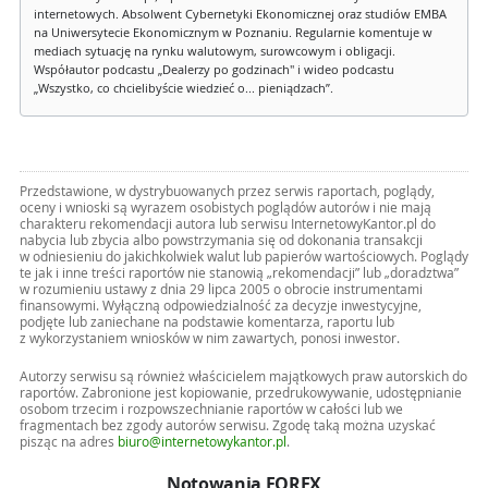
internetowych. Absolwent Cybernetyki Ekonomicznej oraz studiów EMBA
na Uniwersytecie Ekonomicznym w Poznaniu. Regularnie komentuje w
mediach sytuację na rynku walutowym, surowcowym i obligacji.
Współautor podcastu „Dealerzy po godzinach" i wideo podcastu
„Wszystko, co chcielibyście wiedzieć o... pieniądzach”.
Przedstawione, w dystrybuowanych przez serwis raportach, poglądy,
oceny i wnioski są wyrazem osobistych poglądów autorów i nie mają
charakteru rekomendacji autora lub serwisu InternetowyKantor.pl do
nabycia lub zbycia albo powstrzymania się od dokonania transakcji
w odniesieniu do jakichkolwiek walut lub papierów wartościowych. Poglądy
te jak i inne treści raportów nie stanowią „rekomendacji” lub „doradztwa”
w rozumieniu ustawy z dnia 29 lipca 2005 o obrocie instrumentami
finansowymi. Wyłączną odpowiedzialność za decyzje inwestycyjne,
podjęte lub zaniechane na podstawie komentarza, raportu lub
z wykorzystaniem wniosków w nim zawartych, ponosi inwestor.
Autorzy serwisu są również właścicielem majątkowych praw autorskich do
raportów. Zabronione jest kopiowanie, przedrukowywanie, udostępnianie
osobom trzecim i rozpowszechnianie raportów w całości lub we
fragmentach bez zgody autorów serwisu. Zgodę taką można uzyskać
pisząc na adres
biuro@internetowykantor.pl
.
Notowania FOREX