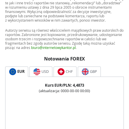
te jak i inne treści raportów nie stanowią „rekomendacji” lub „doradztwa”
w rozumieniu ustawy z dnia 29 lipca 2005 o obrocie instrumentami
finansowymi. Wyłączną odpowiedzialność za decyzje inwestycyjne,
podjęte lub zaniechane na podstawie komentarza, raportu lub
z wykorzystaniem wniosków w nim zawartych, ponosi inwestor.
Autorzy serwisu są również właścicielem majątkowych praw autorskich do
raportów. Zabronione jest kopiowanie, przedrukowywanie, udostępnianie
osobom trzecim i rozpowszechnianie raportów w całości lub we
fragmentach bez zgody autorów serwisu. Zgodę taką można uzyskać
pisząc na adres
biuro@internetowykantor.pl
.
Notowania FOREX
EUR
USD
CHF
GBP
Kurs
EUR
/PLN:
4,4873
(aktualizacja:
0000-00-00 00:00
)