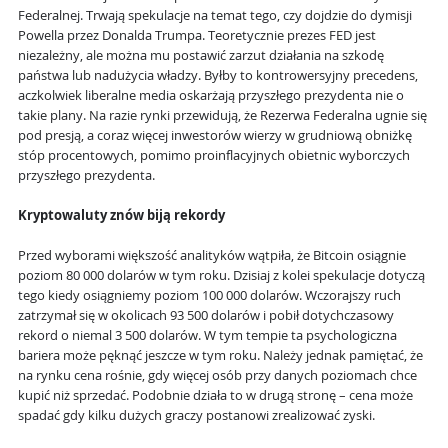
Federalnej. Trwają spekulacje na temat tego, czy dojdzie do dymisji
Powella przez Donalda Trumpa. Teoretycznie prezes FED jest
niezależny, ale można mu postawić zarzut działania na szkodę
państwa lub nadużycia władzy. Byłby to kontrowersyjny precedens,
aczkolwiek liberalne media oskarżają przyszłego prezydenta nie o
takie plany. Na razie rynki przewidują, że Rezerwa Federalna ugnie się
pod presją, a coraz więcej inwestorów wierzy w grudniową obniżkę
stóp procentowych, pomimo proinflacyjnych obietnic wyborczych
przyszłego prezydenta.
Kryptowaluty znów biją rekordy
Przed wyborami większość analityków wątpiła, że Bitcoin osiągnie
poziom 80 000 dolarów w tym roku. Dzisiaj z kolei spekulacje dotyczą
tego kiedy osiągniemy poziom 100 000 dolarów. Wczorajszy ruch
zatrzymał się w okolicach 93 500 dolarów i pobił dotychczasowy
rekord o niemal 3 500 dolarów. W tym tempie ta psychologiczna
bariera może pęknąć jeszcze w tym roku. Należy jednak pamiętać, że
na rynku cena rośnie, gdy więcej osób przy danych poziomach chce
kupić niż sprzedać. Podobnie działa to w drugą stronę – cena może
spadać gdy kilku dużych graczy postanowi zrealizować zyski.