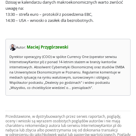
Dzisiaj w kalendarzu danych makroekonomicznych warto zwrócić
uwagę na:
13:30 – strefa euro – protokół z posiedzenia EBC,
14:30 – USA – wnioski o zasiłek dla bezrobotnych.
Maciej Przygórzewski
Autor:
Dyrektor operacyjny (COO) w spółce Currency One (operator serwisu
InternetowyKantor.pl) z ponad 14-letnim stażem w branży kantorów
internetowych. Absolwent Cybernetyki Ekonomicznej oraz studiów EMBA
na Uniwersytecie Ekonomicznym w Poznaniu. Regularnie komentuje w
mediach sytuację na rynku walutowym, surowcowym i obligacji.
Współautor podcastu „Dealerzy po godzinach" i wideo podcastu
„Wszystko, co chcielibyście wiedzieć o... pieniądzach”.
Przedstawione, w dystrybuowanych przez serwis raportach, poglądy,
oceny i wnioski są wyrazem osobistych poglądów autorów i nie mają
charakteru rekomendacji autora lub serwisu InternetowyKantor.pl do
nabycia lub zbycia albo powstrzymania się od dokonania transakcji
w odniesieniu do jakichkolwiek walut lub papierów wartościowych. Poglądy