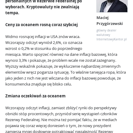
personalnych w Rezerwie Federalnej po
wyborach. Kryptowaluty nie zwalniają
tempa.
Maciej
Przygórzewski
Ceny za oceanem rosną coraz szybciej
główny dealer
walutowy
Widmo rosnącej inflacji w USA znów wraca.
InternetowyKantor.pl
Wczorajszy odczyt wyniósł 2,6%, co oznacza
wzrost o 0,2% w stosunku do poprzedniego
miesiąca. Warto spojrzeć również na dane inflacji bazowej, która
wynosi 3,3% i pokazuje, że problem wcale nie został zażegnany.
Wyższy wskaźnik pokazuje, że wykluczenie najbardziej zmiennych
elementów wręcz pogarsza sytuację. To właśnie taniejąca ropa, która
jako jeden z nich nie jest wliczana do inflacji bazowej powoduje, że
konsumencka znajduje się blisko celu.
Zmiana oczekiwań za oceanem
Wczorajszy odczyt inflacji, zamiast zbliżyć rynki do perspektywy
obniżki stóp procentowych, przyniósł serię wystąpień członków
Rezerwy Federalnej. Nie można też pomijać faktu, że w mediach
pojawia się coraz więcej doniesień o tym, że nowy prezydent
zamierza mniej dosłownie potraktować niezależność Rezerwy