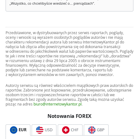
„Wszystko, co chcielibyście wiedzieć o... pieniądzach”.
Przedstawione, w dystrybuowanych przez serwis raportach, poglądy,
oceny i wnioski są wyrazem osobistych poglądów autorów i nie mają
charakteru rekomendacji autora lub serwisu InternetowyKantor.pl do
nabycia lub zbycia albo powstrzymania się od dokonania transakcji
w odniesieniu do jakichkolwiek walut lub papierów wartościowych. Poglądy
te jak i inne treści raportów nie stanowią „rekomendacji” lub „doradztwa”
w rozumieniu ustawy z dnia 29 lipca 2005 o obrocie instrumentami
finansowymi. Wyłączną odpowiedzialność za decyzje inwestycyjne,
podjęte lub zaniechane na podstawie komentarza, raportu lub
z wykorzystaniem wniosków w nim zawartych, ponosi inwestor.
Autorzy serwisu są również właścicielem majątkowych praw autorskich do
raportów. Zabronione jest kopiowanie, przedrukowywanie, udostępnianie
osobom trzecim i rozpowszechnianie raportów w całości lub we
fragmentach bez zgody autorów serwisu. Zgodę taką można uzyskać
pisząc na adres
biuro@internetowykantor.pl
.
Notowania FOREX
EUR
USD
CHF
GBP