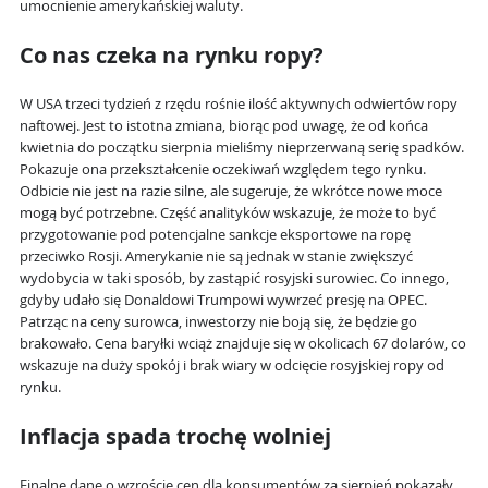
umocnienie amerykańskiej waluty.
Co nas czeka na rynku ropy?
W USA trzeci tydzień z rzędu rośnie ilość aktywnych odwiertów ropy
naftowej. Jest to istotna zmiana, biorąc pod uwagę, że od końca
kwietnia do początku sierpnia mieliśmy nieprzerwaną serię spadków.
Pokazuje ona przekształcenie oczekiwań względem tego rynku.
Odbicie nie jest na razie silne, ale sugeruje, że wkrótce nowe moce
mogą być potrzebne. Część analityków wskazuje, że może to być
przygotowanie pod potencjalne sankcje eksportowe na ropę
przeciwko Rosji. Amerykanie nie są jednak w stanie zwiększyć
wydobycia w taki sposób, by zastąpić rosyjski surowiec. Co innego,
gdyby udało się Donaldowi Trumpowi wywrzeć presję na OPEC.
Patrząc na ceny surowca, inwestorzy nie boją się, że będzie go
brakowało. Cena baryłki wciąż znajduje się w okolicach 67 dolarów, co
wskazuje na duży spokój i brak wiary w odcięcie rosyjskiej ropy od
rynku.
Inflacja spada trochę wolniej
Finalne dane o wzroście cen dla konsumentów za sierpień pokazały