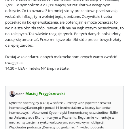
2,9%. To symbolicznie o 0,1% więcej niż rezultat we wstępnym
odczycie. Co to oznacza? Im mniej stopy procentowe przekraczają
wskaźnik inflacji, tym wolniej będą obniżane. Oczywiście trzeba
poczekać na kolejne wskazania, ale potencjalnie może oznaczać to
wolniejsze obniżki stóp. Nawet jeśli nie na najbliższym posiedzeniu, to
na kolejnych. Tak właśnie reaguje rynek. Po tych danych polski złoty
zaczął się umacniać. Przez mniejsze obniżki stóp procentowych złoty
da lepiej zarobić.
Dzisiaj w kalendarzu danych makroekonomicznych warto zwrócić
uwagę na:
14:30 – USA – Indeks NY Empire State.
Maciej Przygórzewski
Autor:
Dyrektor operacyjny (COO) w spółce Currency One (operator serwisu
InternetowyKantor.pl) z ponad 14-letnim stażem w branży kantorów
internetowych. Absolwent Cybernetyki Ekonomicznej oraz studiów EMBA
na Uniwersytecie Ekonomicznym w Poznaniu. Regularnie komentuje w
mediach sytuację na rynku walutowym, surowcowym i obligacji.
Współautor podcastu „Dealerzy po godzinach" i wideo podcastu