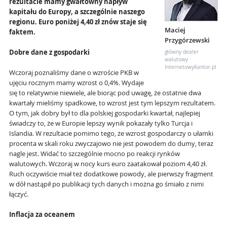
rezultacie mamy gwałtowny napływ
kapitału do Europy, a szczególnie naszego
regionu. Euro poniżej 4,40 zł znów staje się
Maciej
faktem.
Przygórzewski
Dobre dane z gospodarki
główny dealer
walutowy
InternetowyKantor.pl
Wczoraj poznaliśmy dane o wzroście PKB w
ujęciu rocznym mamy wzrost o 0,4%. Wydaje
się to relatywnie niewiele, ale biorąc pod uwagę, że ostatnie dwa
kwartały mieliśmy spadkowe, to wzrost jest tym lepszym rezultatem.
O tym, jak dobry był to dla polskiej gospodarki kwartał, najlepiej
świadczy to, że w Europie lepszy wynik pokazały tylko Turcja i
Islandia. W rezultacie pomimo tego, że wzrost gospodarczy o ułamki
procenta w skali roku zwyczajowo nie jest powodem do dumy, teraz
nagle jest. Widać to szczególnie mocno po reakcji rynków
walutowych. Wczoraj w nocy kurs euro zaatakował poziom 4,40 zł.
Ruch oczywiście miał też dodatkowe powody, ale pierwszy fragment
w dół nastąpił po publikacji tych danych i można go śmiało z nimi
łączyć.
Inflacja za oceanem