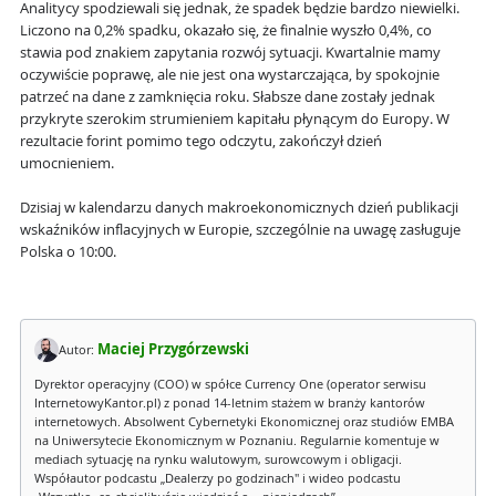
Analitycy spodziewali się jednak, że spadek będzie bardzo niewielki.
Liczono na 0,2% spadku, okazało się, że finalnie wyszło 0,4%, co
stawia pod znakiem zapytania rozwój sytuacji. Kwartalnie mamy
oczywiście poprawę, ale nie jest ona wystarczająca, by spokojnie
patrzeć na dane z zamknięcia roku. Słabsze dane zostały jednak
przykryte szerokim strumieniem kapitału płynącym do Europy. W
rezultacie forint pomimo tego odczytu, zakończył dzień
umocnieniem.
Dzisiaj w kalendarzu danych makroekonomicznych dzień publikacji
wskaźników inflacyjnych w Europie, szczególnie na uwagę zasługuje
Polska o 10:00.
Maciej Przygórzewski
Autor:
Dyrektor operacyjny (COO) w spółce Currency One (operator serwisu
InternetowyKantor.pl) z ponad 14-letnim stażem w branży kantorów
internetowych. Absolwent Cybernetyki Ekonomicznej oraz studiów EMBA
na Uniwersytecie Ekonomicznym w Poznaniu. Regularnie komentuje w
mediach sytuację na rynku walutowym, surowcowym i obligacji.
Współautor podcastu „Dealerzy po godzinach" i wideo podcastu