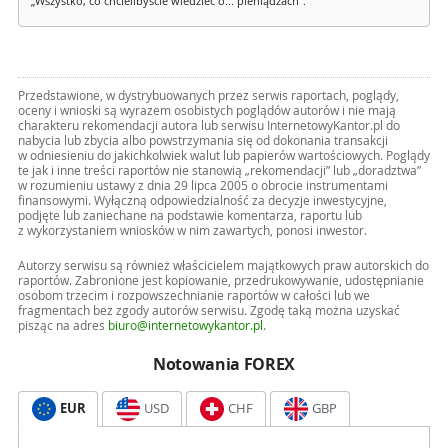
„Wszystko, co chcielibyście wiedzieć o... pieniądzach”.
Przedstawione, w dystrybuowanych przez serwis raportach, poglądy,
oceny i wnioski są wyrazem osobistych poglądów autorów i nie mają
charakteru rekomendacji autora lub serwisu InternetowyKantor.pl do
nabycia lub zbycia albo powstrzymania się od dokonania transakcji
w odniesieniu do jakichkolwiek walut lub papierów wartościowych. Poglądy
te jak i inne treści raportów nie stanowią „rekomendacji” lub „doradztwa”
w rozumieniu ustawy z dnia 29 lipca 2005 o obrocie instrumentami
finansowymi. Wyłączną odpowiedzialność za decyzje inwestycyjne,
podjęte lub zaniechane na podstawie komentarza, raportu lub
z wykorzystaniem wniosków w nim zawartych, ponosi inwestor.
Autorzy serwisu są również właścicielem majątkowych praw autorskich do
raportów. Zabronione jest kopiowanie, przedrukowywanie, udostępnianie
osobom trzecim i rozpowszechnianie raportów w całości lub we
fragmentach bez zgody autorów serwisu. Zgodę taką można uzyskać
pisząc na adres
biuro@internetowykantor.pl
.
Notowania FOREX
EUR
USD
CHF
GBP