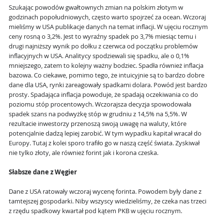
Szukając powodów gwałtownych zmian na polskim złotym w
godzinach popołudniowych, często warto spojrzeć za ocean. Wczoraj
mieliśmy w USA publikacje danych na temat inflacji. W ujęciu rocznym
ceny rosną o 3,2%. Jest to wyraźny spadek po 3,7% miesiąc temu i
drugi najniższy wynik po dołku z czerwca od początku problemów
inflacyjnych w USA. Analitycy spodziewali się spadku, ale o 0,1%
mniejszego, zatem to kolejny ważny bodziec. Spadła również inflacja
bazowa. Co ciekawe, pomimo tego, że intuicyjnie są to bardzo dobre
dane dla USA, rynki zareagowały spadkami dolara. Powód jest bardzo
prosty. Spadająca inflacja powoduje, że spadają oczekiwania co do
poziomu stóp procentowych. Wczorajsza decyzja spowodowała
spadek szans na podwyżkę stóp w grudniu z 14,5% na 5,5%. W
rezultacie inwestorzy przenoszą swoją uwagę na waluty, które
potencjalnie dadzą lepiej zarobić. W tym wypadku kapitał wracał do
Europy. Tutaj z kolei sporo trafiło go w naszą część świata. Zyskiwał
nie tylko złoty, ale również forint jak i korona czeska.
Słabsze dane z Węgier
Dane z USA ratowały wczoraj wycenę forinta. Powodem były dane z
tamtejszej gospodarki. Niby wszyscy wiedzieliśmy, że czeka nas trzeci
z rzędu spadkowy kwartał pod kątem PKB w ujęciu rocznym.