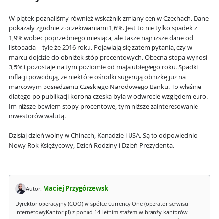
W piątek poznaliśmy również wskaźnik zmiany cen w Czechach. Dane
pokazały zgodnie z oczekiwaniami 1,6%. Jest to nie tylko spadek z
1,9% wobec poprzedniego miesiąca, ale także najniższe dane od
listopada – tyle że 2016 roku. Pojawiają się zatem pytania, czy w
marcu dojdzie do obniżek stóp procentowych. Obecna stopa wynosi
3,5% i pozostaje na tym poziomie od maja ubiegłego roku. Spadki
inflacji powodują, że niektóre ośrodki sugerują obniżkę już na
marcowym posiedzeniu Czeskiego Narodowego Banku. To właśnie
dlatego po publikacji korona czeska była w odwrocie względem euro.
Im niższe bowiem stopy procentowe, tym niższe zainteresowanie
inwestorów walutą.
Dzisiaj dzień wolny w Chinach, Kanadzie i USA. Są to odpowiednio
Nowy Rok Księżycowy, Dzień Rodziny i Dzień Prezydenta.
Maciej Przygórzewski
Autor:
Dyrektor operacyjny (COO) w spółce Currency One (operator serwisu
InternetowyKantor.pl) z ponad 14-letnim stażem w branży kantorów