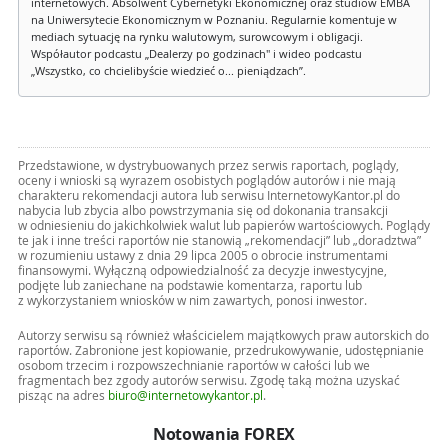
internetowych. Absolwent Cybernetyki Ekonomicznej oraz studiów EMBA
na Uniwersytecie Ekonomicznym w Poznaniu. Regularnie komentuje w
mediach sytuację na rynku walutowym, surowcowym i obligacji.
Współautor podcastu „Dealerzy po godzinach" i wideo podcastu
„Wszystko, co chcielibyście wiedzieć o... pieniądzach”.
Przedstawione, w dystrybuowanych przez serwis raportach, poglądy,
oceny i wnioski są wyrazem osobistych poglądów autorów i nie mają
charakteru rekomendacji autora lub serwisu InternetowyKantor.pl do
nabycia lub zbycia albo powstrzymania się od dokonania transakcji
w odniesieniu do jakichkolwiek walut lub papierów wartościowych. Poglądy
te jak i inne treści raportów nie stanowią „rekomendacji” lub „doradztwa”
w rozumieniu ustawy z dnia 29 lipca 2005 o obrocie instrumentami
finansowymi. Wyłączną odpowiedzialność za decyzje inwestycyjne,
podjęte lub zaniechane na podstawie komentarza, raportu lub
z wykorzystaniem wniosków w nim zawartych, ponosi inwestor.
Autorzy serwisu są również właścicielem majątkowych praw autorskich do
raportów. Zabronione jest kopiowanie, przedrukowywanie, udostępnianie
osobom trzecim i rozpowszechnianie raportów w całości lub we
fragmentach bez zgody autorów serwisu. Zgodę taką można uzyskać
pisząc na adres
biuro@internetowykantor.pl
.
Notowania FOREX