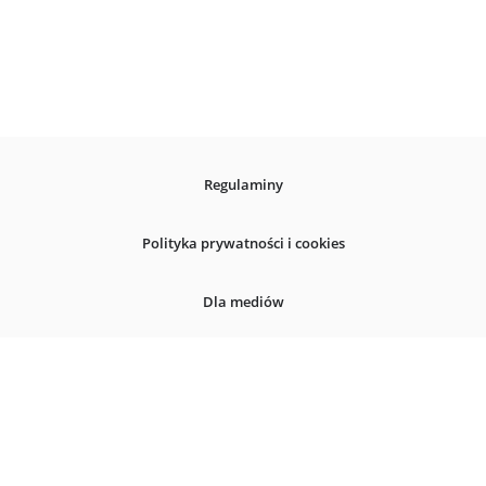
Regulaminy
Polityka prywatności i cookies
Dla mediów
Deklaracja dostepnosci
© 2026
InternetowyKantor.pl