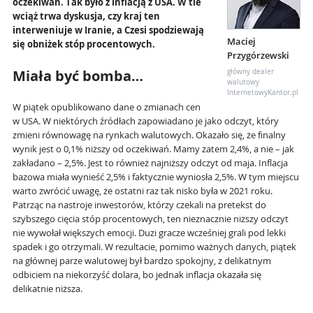
oczekiwań. Tak było z inflacją z USA. W tle
wciąż trwa dyskusja, czy kraj ten
interweniuje w Iranie, a Czesi spodziewają
Maciej
się obniżek stóp procentowych.
Przygórzewski
Miała być bomba…
główny dealer
walutowy
InternetowyKantor.pl
W piątek opublikowano dane o zmianach cen
w USA. W niektórych źródłach zapowiadano je jako odczyt, który
zmieni równowagę na rynkach walutowych. Okazało się, że finalny
wynik jest o 0,1% niższy od oczekiwań. Mamy zatem 2,4%, a nie – jak
zakładano – 2,5%. Jest to również najniższy odczyt od maja. Inflacja
bazowa miała wynieść 2,5% i faktycznie wyniosła 2,5%. W tym miejscu
warto zwrócić uwagę, że ostatni raz tak nisko była w 2021 roku.
Patrząc na nastroje inwestorów, którzy czekali na pretekst do
szybszego cięcia stóp procentowych, ten nieznacznie niższy odczyt
nie wywołał większych emocji. Duzi gracze wcześniej grali pod lekki
spadek i go otrzymali. W rezultacie, pomimo ważnych danych, piątek
na głównej parze walutowej był bardzo spokojny, z delikatnym
odbiciem na niekorzyść dolara, bo jednak inflacja okazała się
delikatnie niższa.