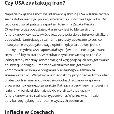
Czy USA zaatakują Iran?
Napięcia związane z możliwą interwencją zbrojną USA w Iranie zaczęły
się na dobre niedługo po akcji w Wenezueli 3 stycznia tego roku. Od
tego czasu świat patrzy z zapartym tchem na Zatokę Perską.
Otwartym wciąż pozostaje pytanie, czy jest to blef ze strony
Amerykanów, czy rzeczywiście przygotowują się do interwencji. Skala
odpowiedzi tamtejszego reżimu na protesty społeczne to coś, co
historycznie przyciągało uwagę opinii międzynarodowej, jednak
obecny prezydent USA zapowiadał wycofywanie, a nie angażowanie
się w konflikty militarne. W rezultacie rynki nie wiedzą co robić. Z
jednej strony widzimy koncentrację sił wyglądającą jak przygotowanie
do inwazji. Z drugiej – Iran zapowiedział właśnie gotowość
kompromisu w sprawie programu nuklearnego w zamian za
zniesienie sankcji. Wątpliwym jest jednak, by przy obecnej liczbie ofiar
protestów Iran miał możliwość swobodnych rozmów w sprawie
programu nuklearnego za sankcje. Patrząc na ceny ropy naftowej, na
razie rynki bardziej skłaniają się do wersji, że to pokaz siły
Amerykanów, a nie realne przygotowania. W przeciwnym razie
baryłka ropy byłaby na znacznie wyższych poziomach.
Inflacja w Czechach