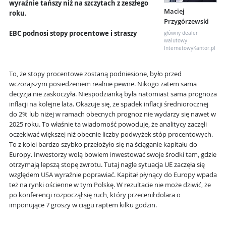
wyraźnie tańszy niż na szczytach z zeszłego
Maciej
roku.
Przygórzewski
EBC podnosi stopy procentowe i straszy
główny dealer
walutowy
InternetowyKantor.pl
To, że stopy procentowe zostaną podniesione, było przed
wczorajszym posiedzeniem realnie pewne. Nikogo zatem sama
decyzja nie zaskoczyła. Niespodzianką była natomiast sama prognoza
inflacji na kolejne lata. Okazuje się, że spadek inflacji średniorocznej
do 2% lub niżej w ramach obecnych prognoz nie wydarzy się nawet w
2025 roku. To właśnie ta wiadomość powoduje, że analitycy zaczęli
oczekiwać większej niż obecnie liczby podwyżek stóp procentowych.
To z kolei bardzo szybko przełożyło się na ściąganie kapitału do
Europy. Inwestorzy wolą bowiem inwestować swoje środki tam, gdzie
otrzymają lepszą stopę zwrotu. Tutaj nagle sytuacja UE zaczęła się
względem USA wyraźnie poprawiać. Kapitał płynący do Europy wpada
też na rynki ościenne w tym Polskę. W rezultacie nie może dziwić, że
po konferencji rozpoczął się ruch, który przecenił dolara o
imponujące 7 groszy w ciągu raptem kilku godzin.