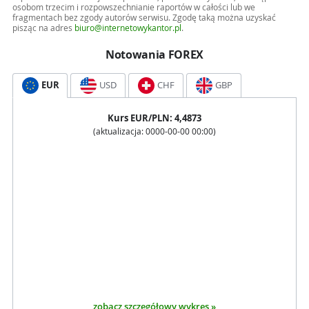
osobom trzecim i rozpowszechnianie raportów w całości lub we
fragmentach bez zgody autorów serwisu. Zgodę taką można uzyskać
pisząc na adres
biuro@internetowykantor.pl
.
Notowania FOREX
EUR
USD
CHF
GBP
Kurs
EUR
/PLN:
4,4873
(aktualizacja:
0000-00-00 00:00
)
zobacz szczegółowy wykres »