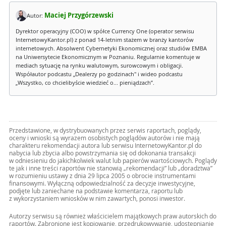
Maciej Przygórzewski
Autor:
Dyrektor operacyjny (COO) w spółce Currency One (operator serwisu
InternetowyKantor.pl) z ponad 14-letnim stażem w branży kantorów
internetowych. Absolwent Cybernetyki Ekonomicznej oraz studiów EMBA
na Uniwersytecie Ekonomicznym w Poznaniu. Regularnie komentuje w
mediach sytuację na rynku walutowym, surowcowym i obligacji.
Współautor podcastu „Dealerzy po godzinach" i wideo podcastu
„Wszystko, co chcielibyście wiedzieć o... pieniądzach”.
Przedstawione, w dystrybuowanych przez serwis raportach, poglądy,
oceny i wnioski są wyrazem osobistych poglądów autorów i nie mają
charakteru rekomendacji autora lub serwisu InternetowyKantor.pl do
nabycia lub zbycia albo powstrzymania się od dokonania transakcji
w odniesieniu do jakichkolwiek walut lub papierów wartościowych. Poglądy
te jak i inne treści raportów nie stanowią „rekomendacji” lub „doradztwa”
w rozumieniu ustawy z dnia 29 lipca 2005 o obrocie instrumentami
finansowymi. Wyłączną odpowiedzialność za decyzje inwestycyjne,
podjęte lub zaniechane na podstawie komentarza, raportu lub
z wykorzystaniem wniosków w nim zawartych, ponosi inwestor.
Autorzy serwisu są również właścicielem majątkowych praw autorskich do
raportów. Zabronione jest kopiowanie, przedrukowywanie, udostępnianie