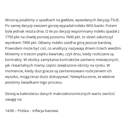
Wczoraj pisaliśmy o spadkach na giełdzie, wywołanych decyzją TSUE.
Po samej decyzji owszem gorzej wypadał indeks WIG-banki. Potem
była jednak reszta dnia. O ile po decyzji wspomniany indeks spadał z
7750 pkt na chwilę poniżej poziomu 7600 pkt, to dzień zakończył
wynikiem 7900 pkt. Główny indeks szedł w górę jeszcze bardziej.
Powodem może być coś, co analitycy nazywają dniem trzech wiedźm.
Mówimy o trzecim piątku kwartału, czyli dniu, kiedy rozliczane są
kontrakty. W okolicy zamykania kontraktów zarówno miesięcznych,
jak i kwartalnych mamy często zwiększone obroty na rynku. W
momencie, kiedy duzi gracze są zainteresowani rozliczeniem ich
wysoko, mogą teraz dużo dokupywać. Niewykluczone, że właśnie
jesteśmy świadkami tego procesu.
Dzisiaj w kalendarzu danych makroekonomicznych warto zwrócić
uwagę na:
14:00 – Polska – inflacja bazowa.