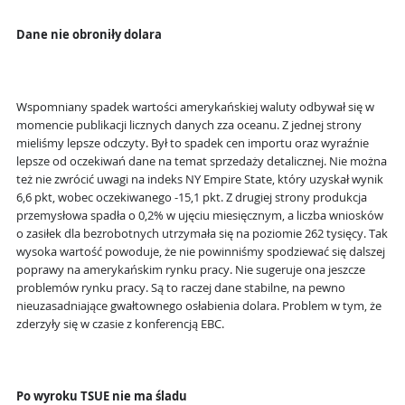
Dane nie obroniły dolara
Wspomniany spadek wartości amerykańskiej waluty odbywał się w
momencie publikacji licznych danych zza oceanu. Z jednej strony
mieliśmy lepsze odczyty. Był to spadek cen importu oraz wyraźnie
lepsze od oczekiwań dane na temat sprzedaży detalicznej. Nie można
też nie zwrócić uwagi na indeks NY Empire State, który uzyskał wynik
6,6 pkt, wobec oczekiwanego -15,1 pkt. Z drugiej strony produkcja
przemysłowa spadła o 0,2% w ujęciu miesięcznym, a liczba wniosków
o zasiłek dla bezrobotnych utrzymała się na poziomie 262 tysięcy. Tak
wysoka wartość powoduje, że nie powinniśmy spodziewać się dalszej
poprawy na amerykańskim rynku pracy. Nie sugeruje ona jeszcze
problemów rynku pracy. Są to raczej dane stabilne, na pewno
nieuzasadniające gwałtownego osłabienia dolara. Problem w tym, że
zderzyły się w czasie z konferencją EBC.
Po wyroku TSUE nie ma śladu