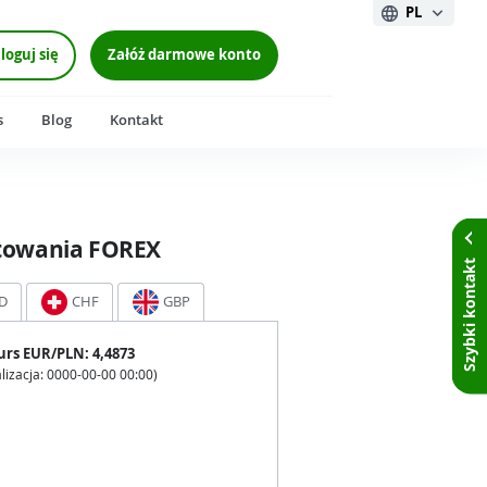
PL
loguj się
Załóż darmowe konto
s
Blog
Kontakt
towania FOREX
Szybki kontakt
D
CHF
GBP
urs
EUR
/PLN:
4,4873
lizacja:
0000-00-00 00:00
)