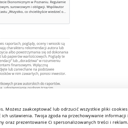
tecie Ekonomicznym w Poznaniu. Regularnie
owym, surowcowym i obligacji. Współautor
stu „Wszystko, co chcielibyście wiedzieć o...
s raportach, poglądy, oceny i wnioski są
ają charakteru rekomendacji autora lub
zbycia albo powstrzymania się od dokonania
ut lub papierów wartościowych. Poglądy te
mendacji” lub „doradztwa” w rozumieniu
mentami finansowymi. Wyłączną
djęte lub zaniechane na podstawie
iosków w nim zawartych, ponosi inwestor.
ątkowych praw autorskich do raportów.
ie, udostępnianie osobom trzecim
we fragmentach bez zgody autorów serwisu.
uro@internetowykantor.pl
.
es. Możesz zaakceptować lub odrzucić wszystkie pliki cookies
ich ustawienia. Twoja zgoda na przechowywanie informacji i
 oraz prezentowanie Ci spersonalizowanych treści i reklam.