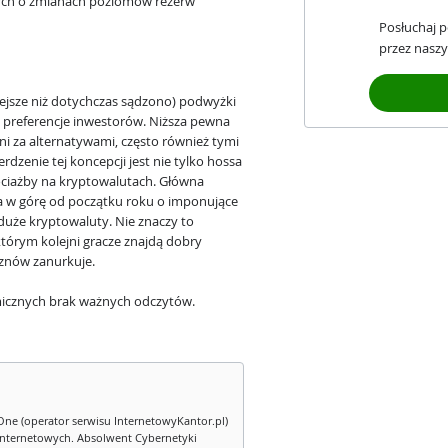
ych o zmianach poziomów rezerw
Posłuchaj 
przez naszy
ejsze niż dotychczas sądzono) podwyżki
preferencje inwestorów. Niższa pewna
ni za alternatywami, często również tymi
enie tej koncepcji jest nie tylko hossa
chociażby na kryptowalutach. Główna
yła w górę od początku roku o imponujące
duże kryptowaluty. Nie znaczy to
 którym kolejni gracze znajdą dobry
 znów zanurkuje.
icznych brak ważnych odczytów.
One (operator serwisu InternetowyKantor.pl)
internetowych. Absolwent Cybernetyki