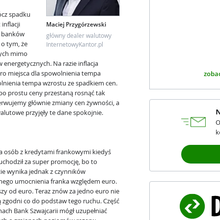
ócz spadku
nflacji
Maciej Przygórzewski
ie banków
główny dealer walutowy
o tym, że
InternetowyKantor.pl
nych mimo
energetycznych. Na razie inflacja
ro miejsca dla spowolnienia tempa
zobac
olnienia tempa wzrostu ze spadkiem cen.
 po prostu ceny przestaną rosnąć tak
erwujemy głównie zmiany cen żywności, a
N
walutowe przyjęły te dane spokojnie.
O
k
Dla osób z kredytami frankowymi kiedyś
uchodził za super promocję, bo to
ie wynika jednak z czynników
lnego umocnienia franka względem euro.
szy od euro. Teraz znów za jedno euro nie
są zgodni co do podstaw tego ruchu. Część
omach Bank Szwajcarii mógł uzupełniać