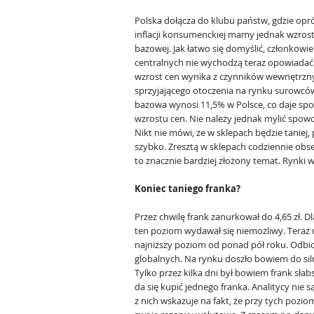
Polska dołącza do klubu państw, gdzie opr
inflacji konsumenckiej mamy jednak wzrost i
bazowej. Jak łatwo się domyślić, członkow
centralnych nie wychodzą teraz opowiadać 
wzrost cen wynika z czynników wewnętrz
sprzyjającego otoczenia na rynku surowców 
bazowa wynosi 11,5% w Polsce, co daje spo
wzrostu cen. Nie należy jednak mylić spow
Nikt nie mówi, że w sklepach będzie taniej,
szybko. Zresztą w sklepach codziennie obs
to znacznie bardziej złożony temat. Rynki 
Koniec taniego franka?
Przez chwilę frank zanurkował do 4,65 zł. 
ten poziom wydawał się niemożliwy. Teraz 
najniższy poziom od ponad pół roku. Odbic
globalnych. Na rynku doszło bowiem do si
Tylko przez kilka dni był bowiem frank słab
da się kupić jednego franka. Analitycy nie 
z nich wskazuje na fakt, że przy tych pozi