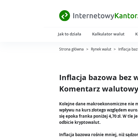
Jak to działa
Kalkulator walut
K
Strona główna
>
Rynek walut
>
Inflacja b
Inflacja bazowa bez 
Komentarz walutowy 
Kolejne dane makroekonomiczne nie 
wpływu na kurs złotego względem euro
się epoka franka poniżej 4,70 zł. W tle 
odbicie kryptowalut.
Inflacja bazowa rośnie mniej, niż sądzo