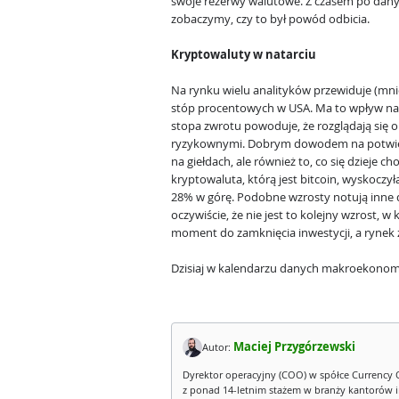
swoje rezerwy walutowe. Z czasem po dan
zobaczymy, czy to był powód odbicia.
Kryptowaluty w natarciu
Na rynku wielu analityków przewiduje (mni
stóp procentowych w USA. Ma to wpływ na 
stopa zwrotu powoduje, że rozglądają się o
ryzykownymi. Dobrym dowodem na potwierdz
na giełdach, ale również to, co się dzieje 
kryptowaluta, którą jest bitcoin, wyskocz
28% w górę. Podobne wzrosty notują inne 
oczywiście, że nie jest to kolejny wzrost, w
moment do zamknięcia inwestycji, a rynek
Dzisiaj w kalendarzu danych makroekonom
Maciej Przygórzewski
Autor:
Dyrektor operacyjny (COO) w spółce Currency 
z ponad 14-letnim stażem w branży kantorów 