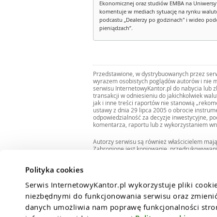
Ekonomicznej oraz studiów EMBA na Uniwersy
komentuje w mediach sytuację na rynku walut
podcastu „Dealerzy po godzinach" i wideo podca
pieniądzach”.
Przedstawione, w dystrybuowanych przez serwi
wyrazem osobistych poglądów autorów i nie m
serwisu InternetowyKantor.pl do nabycia lub 
transakcji w odniesieniu do jakichkolwiek wal
jak i inne treści raportów nie stanowią „reko
ustawy z dnia 29 lipca 2005 o obrocie instru
odpowiedzialność za decyzje inwestycyjne, po
komentarza, raportu lub z wykorzystaniem wn
Autorzy serwisu są również właścicielem maj
Zabronione jest kopiowanie, przedrukowywan
i rozpowszechnianie raportów w całości lub 
Zgodę taką można uzyskać pisząc na adres
bi
Polityka cookies
Serwis InternetowyKantor.pl wykorzystuje pliki cooki
niezbędnymi do funkcjonowania serwisu oraz zmienić 
danych umożliwia nam poprawę funkcjonalności strony