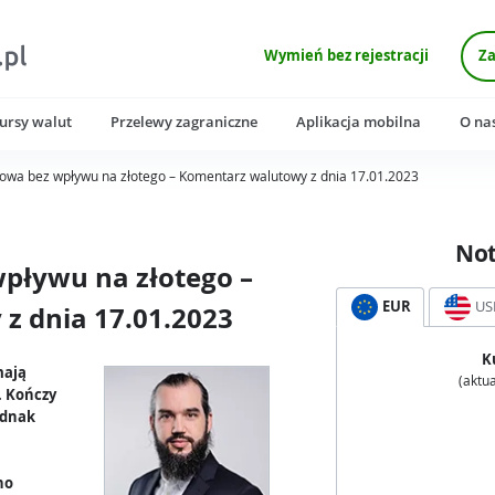
Wymień bez rejestracji
Za
ursy walut
Przelewy zagraniczne
Aplikacja mobilna
O na
azowa bez wpływu na złotego – Komentarz walutowy z dnia 17.01.2023
No
wpływu na złotego –
EUR
US
z dnia 17.01.2023
K
mają
(aktua
. Kończy
jednak
no