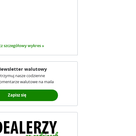
z szczegółowy wykres »
ewsletter walutowy
trzymuj nasze codzienne
omentarze walutowe na maila
Zapisz się