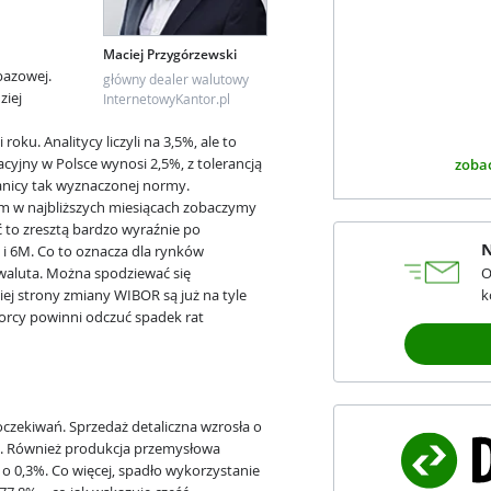
Maciej Przygórzewski
bazowej.
główny dealer walutowy
ziej
InternetowyKantor.pl
oku. Analitycy liczyli na 3,5%, ale to
lacyjny w Polsce wynosi 2,5%, z tolerancją
zobac
ranicy tak wyznaczonej normy.
ym w najbliższych miesiącach zobaczymy
 to zresztą bardzo wyraźnie po
N
i 6M. Co to oznacza dla rynków
waluta. Można spodziewać się
O
ej strony zmiany WIBOR są już na tyle
k
biorcy powinni odczuć spadek rat
oczekiwań. Sprzedaż detaliczna wzrosła o
%. Również produkcja przemysłowa
 o 0,3%. Co więcej, spadło wykorzystanie