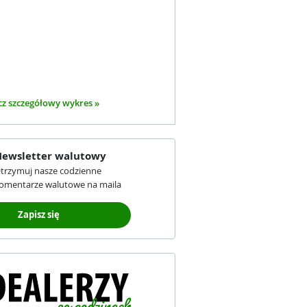
z szczegółowy wykres »
ewsletter walutowy
trzymuj nasze codzienne
omentarze walutowe na maila
Zapisz się