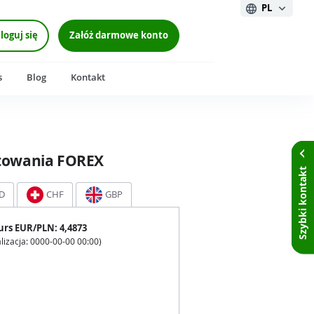
PL
loguj się
Załóż darmowe konto
s
Blog
Kontakt
towania FOREX
Szybki kontakt
D
CHF
GBP
urs
EUR
/PLN:
4,4873
lizacja:
0000-00-00 00:00
)