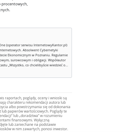
óp procentowych,
tnych.
One (operator serwisu InternetowyKantor.pl)
internetowych. Absolwent Cybernetyki
tecie Ekonomicznym w Poznaniu. Regularnie
owym, surowcowym i obligacji. Współautor
stu „Wszystko, co chcielibyście wiedzieć o...
s raportach, poglądy, oceny i wnioski są
ają charakteru rekomendacji autora lub
zbycia albo powstrzymania się od dokonania
ut lub papierów wartościowych. Poglądy te
mendacji” lub „doradztwa” w rozumieniu
mentami finansowymi. Wyłączną
djęte lub zaniechane na podstawie
iosków w nim zawartych, ponosi inwestor.