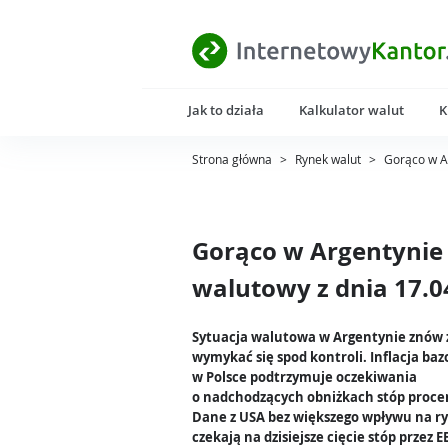
Jak to działa
Kalkulator walut
K
Strona główna
>
Rynek walut
>
Gorąco w A
Gorąco w Argentynie
walutowy z dnia 17.0
Sytuacja walutowa w Argentynie znów 
wymykać się spod kontroli. Inflacja ba
w Polsce podtrzymuje oczekiwania
o nadchodzących obniżkach stóp proc
Dane z USA bez większego wpływu na ry
czekają na dzisiejsze cięcie stóp przez E