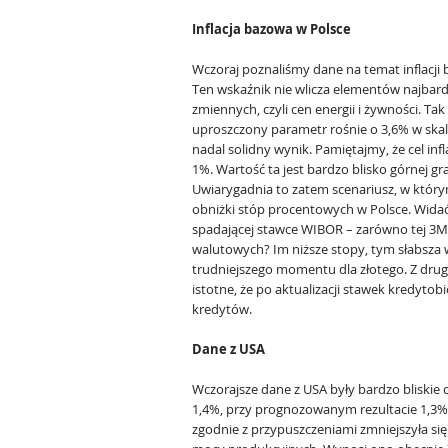
Inflacja bazowa w Polsce
Wczoraj poznaliśmy dane na temat inflacji 
Ten wskaźnik nie wlicza elementów najbard
zmiennych, czyli cen energii i żywności. Tak
uproszczony parametr rośnie o 3,6% w skali r
nadal solidny wynik. Pamiętajmy, że cel inf
1%. Wartość ta jest bardzo blisko górnej g
Uwiarygadnia to zatem scenariusz, w któr
obniżki stóp procentowych w Polsce. Widać
spadającej stawce WIBOR – zarówno tej 3M 
walutowych? Im niższe stopy, tym słabsza 
trudniejszego momentu dla złotego. Z drugi
istotne, że po aktualizacji stawek kredyto
kredytów.
Dane z USA
Wczorajsze dane z USA były bardzo bliskie 
1,4%, przy prognozowanym rezultacie 1,3
zgodnie z przypuszczeniami zmniejszyła się