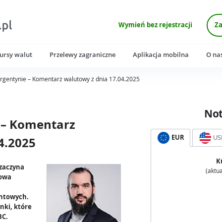
Wymień bez rejestracji
Za
ursy walut
Przelewy zagraniczne
Aplikacja mobilna
O na
rgentynie – Komentarz walutowy z dnia 17.04.2025
No
 – Komentarz
EUR
US
4.2025
K
zaczyna
(aktua
zowa
entowych.
nki, które
BC.