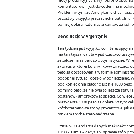
mocy produkcyjnych. Wynosi ono obecnie 7
komentatorów – jest dowodem na możliwość
Problem w tym, że Amerykanie chcą nosić t
te zostały przyjęte przez rynek neutralnie.
poniżej dolara i czternastu centów za jedno
Dewaluacja w Argentynie
Ten tydzień jest wyjątkowo interesujący na
ma tamtejsza waluta – jest czasowo uszty
że założenia są bardzo optymistyczne. W re
sytuacji, w której kurs rynkowy znacząco 
tego są dostosowania w formie administrac
podobnej sytuacji doszło w poniedziałek. W
pod koniec dnia płacono już nie 1080 peso, 
pomimo tego, że nie była to jeszcze stawka
postanowił amortyzować spadki. Co więcej
prezydenta 1000 peso za dolara. W tym ce
krótkoterminowe stopy procentowe. Jak wid
rynkiem trochę sterować trzeba.
Dzisiaj w kalendarzu danych makroekonom
13:00 – Turcja – decyzja w sprawie stóp pr