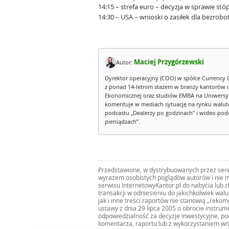
14:15 – strefa euro – decyzja w sprawie st
14:30 – USA – wnioski o zasiłek dla bezrobo
Maciej Przygórzewski
Autor:
Dyrektor operacyjny (COO) w spółce Currency 
z ponad 14-letnim stażem w branży kantorów 
Ekonomicznej oraz studiów EMBA na Uniwersy
komentuje w mediach sytuację na rynku walut
podcastu „Dealerzy po godzinach" i wideo podca
pieniądzach”.
Przedstawione, w dystrybuowanych przez serwi
wyrazem osobistych poglądów autorów i nie m
serwisu InternetowyKantor.pl do nabycia lub 
transakcji w odniesieniu do jakichkolwiek wal
jak i inne treści raportów nie stanowią „reko
ustawy z dnia 29 lipca 2005 o obrocie instru
odpowiedzialność za decyzje inwestycyjne, po
komentarza, raportu lub z wykorzystaniem wn