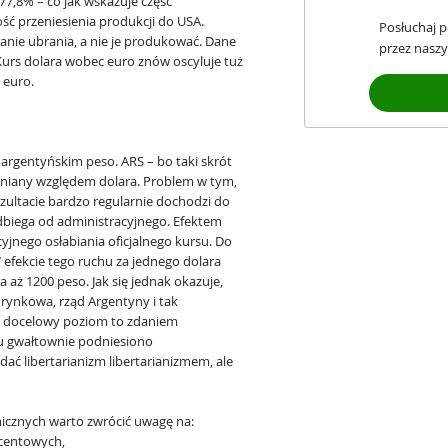
7,8% – co jak wskazuje część
 przeniesienia produkcji do USA.
Posłuchaj 
anie ubrania, a nie je produkować. Dane
przez naszy
 Kurs dolara wobec euro znów oscyluje tuż
 euro.
 argentyńskim peso. ARS – bo taki skrót
wniany względem dolara. Problem w tym,
zultacie bardzo regularnie dochodzi do
odbiega od administracyjnego. Efektem
yjnego osłabiania oficjalnego kursu. Do
 efekcie tego ruchu za jednego dolara
a aż 1200 peso. Jak się jednak okazuje,
 rynkowa, rząd Argentyny i tak
, docelowy poziom to zdaniem
lu gwałtownie podniesiono
ać libertarianizm libertarianizmem, ale
icznych warto zwrócić uwagę na:
ocentowych,