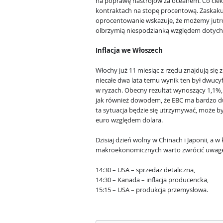
na poprawę nastrojów za oceanem. Co cie
kontraktach na stopę procentową. Zaskakuj
oprocentowanie wskazuje, że możemy jutr
olbrzymią niespodzianką względem dotych
Inflacja we Włoszech
Włochy już 11 miesiąc z rzędu znajdują się z
niecałe dwa lata temu wynik ten był dwucy
w ryzach. Obecny rezultat wynoszący 1,1%
jak również dowodem, że EBC ma bardzo dużo
ta sytuacja będzie się utrzymywać, może by
euro względem dolara.
Dzisiaj dzień wolny w Chinach i Japonii, a 
makroekonomicznych warto zwrócić uwagę
14:30 – USA – sprzedaż detaliczna,
14:30 – Kanada – inflacja producencka,
15:15 – USA – produkcja przemysłowa.