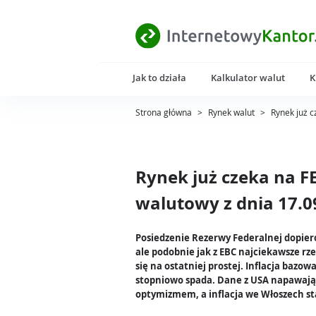
Jak to działa
Kalkulator walut
K
Strona główna
>
Rynek walut
>
Rynek już 
Rynek już czeka na F
walutowy z dnia 17.0
Posiedzenie Rezerwy Federalnej dopiero
ale podobnie jak z EBC najciekawsze rze
się na ostatniej prostej. Inflacja bazow
stopniowo spada. Dane z USA napawają
optymizmem, a inflacja we Włoszech st