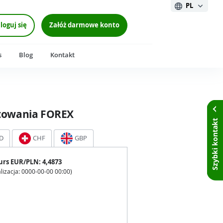
PL
loguj się
Załóż darmowe konto
s
Blog
Kontakt
towania FOREX
Szybki kontakt
D
CHF
GBP
urs
EUR
/PLN:
4,4873
lizacja:
0000-00-00 00:00
)