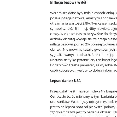
Inflacja bazowa w dół
Wczorajsze dane były miłą niespodzianką. 
poszła inflacja bazowa. Analitycy spodziewal
utrzymania wartości 3,8%. Tymczasem zob
symboliczne 0,1% mniej. Niby niewiele, a j
cieszy. Nie zbliża nas to oczywiście do dec
aczkolwiek tutaj wydaje się, że presja nies
inflacji bazowej ponad 2% poniżej głównej s
obniżki. Nie mówimy tutaj o gwałtownych i s
sygnalizowanych ruchach. Brak redukcji pozw
Nasuwa się tylko pytanie, czy ten koszt bę
Dodatkowo trzeba pamiętać, że wysokie st
osób kupujących waluty to dobra informacj
Lepsze dane z USA
Przez ostatnie 9 miesięcy Indeks NY Empire 
Oznaczało to, że mieliśmy w tym badaniu
uczestników. Wczorajszy odczyt niespodzie
Jest to najlepsza nota od pierwszej połowy 
zgodnie z nazwą jest to badanie obszaru No