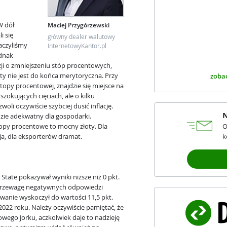
W dół
Maciej Przygórzewski
i się
główny dealer walutowy
aczyliśmy
InternetowyKantor.pl
ednak
yzji o zmniejszeniu stóp procentowych,
tety nie jest do końca merytoryczna. Przy
zobac
topy procentowej, znajdzie się miejsce na
zokujących cięciach, ale o kilku
oli oczywiście szybciej dusić inflację.
N
dzie adekwatny dla gospodarki.
opy procentowe to mocny złoty. Dla
O
a, dla eksporterów dramat.
k
State pokazywał wyniki niższe niż 0 pkt.
 przewagę negatywnych odpowiedzi
wanie wyskoczył do wartości 11,5 pkt.
2022 roku. Należy oczywiście pamiętać, że
wego Jorku, aczkolwiek daje to nadzieję