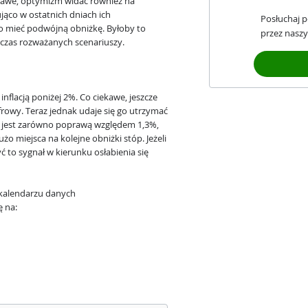
kawe, optymizm widać również na
ąco w ostatnich dniach ich
Posłuchaj 
o mieć podwójną obniżkę. Byłoby to
przez naszy
czas rozważanych scenariuszy.
 inflacją poniżej 2%. Co ciekawe, jeszcze
frowy. Teraz jednak udaje się go utrzymać
, jest zarówno poprawą względem 1,3%,
 miejsca na kolejne obniżki stóp. Jeżeli
ć to sygnał w kierunku osłabienia się
w kalendarzu danych
 na: