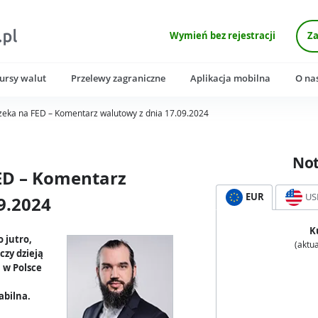
Wymień bez rejestracji
Za
ursy walut
Przelewy zagraniczne
Aplikacja mobilna
O na
czeka na FED – Komentarz walutowy z dnia 17.09.2024
No
ED – Komentarz
EUR
US
9.2024
K
 jutro,
(aktua
czy dzieją
a w Polsce
abilna.