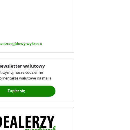
z szczegółowy wykres »
ewsletter walutowy
trzymuj nasze codzienne
omentarze walutowe na maila
Zapisz się