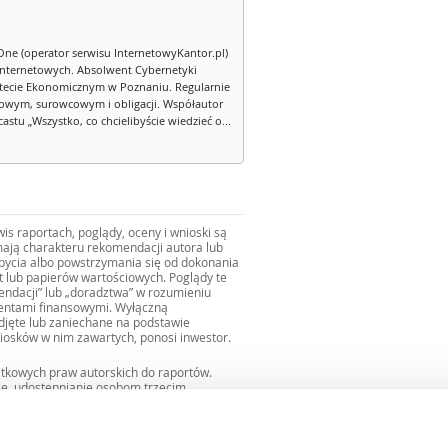
One (operator serwisu InternetowyKantor.pl)
internetowych. Absolwent Cybernetyki
tecie Ekonomicznym w Poznaniu. Regularnie
owym, surowcowym i obligacji. Współautor
stu „Wszystko, co chcielibyście wiedzieć o...
s raportach, poglądy, oceny i wnioski są
ają charakteru rekomendacji autora lub
zbycia albo powstrzymania się od dokonania
ut lub papierów wartościowych. Poglądy te
mendacji” lub „doradztwa” w rozumieniu
mentami finansowymi. Wyłączną
djęte lub zaniechane na podstawie
iosków w nim zawartych, ponosi inwestor.
ątkowych praw autorskich do raportów.
ie, udostępnianie osobom trzecim
we fragmentach bez zgody autorów serwisu.
uro@internetowykantor.pl
.