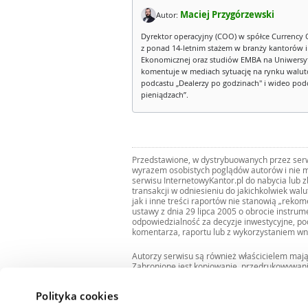
Maciej Przygórzewski
Autor:
Dyrektor operacyjny (COO) w spółce Currency 
z ponad 14-letnim stażem w branży kantorów 
Ekonomicznej oraz studiów EMBA na Uniwersy
komentuje w mediach sytuację na rynku walut
podcastu „Dealerzy po godzinach" i wideo podca
pieniądzach”.
Przedstawione, w dystrybuowanych przez serwi
wyrazem osobistych poglądów autorów i nie m
serwisu InternetowyKantor.pl do nabycia lub 
transakcji w odniesieniu do jakichkolwiek wal
jak i inne treści raportów nie stanowią „reko
ustawy z dnia 29 lipca 2005 o obrocie instru
odpowiedzialność za decyzje inwestycyjne, po
komentarza, raportu lub z wykorzystaniem wn
Autorzy serwisu są również właścicielem maj
Zabronione jest kopiowanie, przedrukowywan
i rozpowszechnianie raportów w całości lub 
Zgodę taką można uzyskać pisząc na adres
bi
Polityka cookies