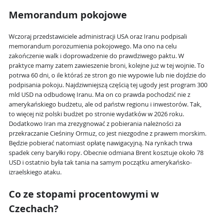
Memorandum pokojowe
Wczoraj przedstawiciele administracji USA oraz Iranu podpisali
memorandum porozumienia pokojowego. Ma ono na celu
zakończenie walk i doprowadzenie do prawdziwego paktu. W
praktyce mamy zatem zawieszenie broni, kolejne już w tej wojnie. To
potrwa 60 dni, o ile któraś ze stron go nie wypowie lub nie dojdzie do
podpisania pokoju. Najdziwniejszą częścią tej ugody jest program 300
mld USD na odbudowę Iranu. Ma on co prawda pochodzić nie z
amerykańskiego budżetu, ale od państw regionu i inwestorów. Tak,
to więcej niż polski budżet po stronie wydatków w 2026 roku.
Dodatkowo Iran ma zrezygnować z pobierania należności za
przekraczanie Cieśniny Ormuz, co jest niezgodne z prawem morskim.
Będzie pobierać natomiast opłatę nawigacyjną. Na rynkach trwa
spadek ceny baryłki ropy. Obecnie odmiana Brent kosztuje około 78
USD i ostatnio była tak tania na samym początku amerykańsko-
izraelskiego ataku.
Co ze stopami procentowymi w
Czechach?