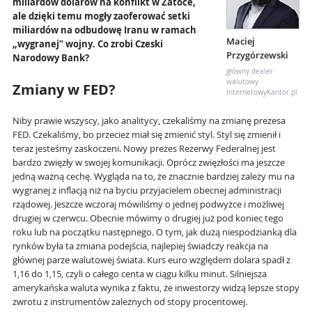
miliardów dolarów na konflikt w Zatoce,
ale dzięki temu mogły zaoferować setki
miliardów na odbudowę Iranu w ramach
Maciej
„wygranej” wojny. Co zrobi Czeski
Przygórzewski
Narodowy Bank?
główny dealer
walutowy
Zmiany w FED?
InternetowyKantor.pl
Niby prawie wszyscy, jako analitycy, czekaliśmy na zmianę prezesa
FED. Czekaliśmy, bo przecież miał się zmienić styl. Styl się zmienił i
teraz jesteśmy zaskoczeni. Nowy prezes Rezerwy Federalnej jest
bardzo zwięzły w swojej komunikacji. Oprócz zwięzłości ma jeszcze
jedną ważną cechę. Wygląda na to, że znacznie bardziej zależy mu na
wygranej z inflacją niż na byciu przyjacielem obecnej administracji
rządowej. Jeszcze wczoraj mówiliśmy o jednej podwyżce i możliwej
drugiej w czerwcu. Obecnie mówimy o drugiej już pod koniec tego
roku lub na początku następnego. O tym, jak dużą niespodzianką dla
rynków była ta zmiana podejścia, najlepiej świadczy reakcja na
głównej parze walutowej świata. Kurs euro względem dolara spadł z
1,16 do 1,15, czyli o całego centa w ciągu kilku minut. Silniejsza
amerykańska waluta wynika z faktu, że inwestorzy widzą lepsze stopy
zwrotu z instrumentów zależnych od stopy procentowej.