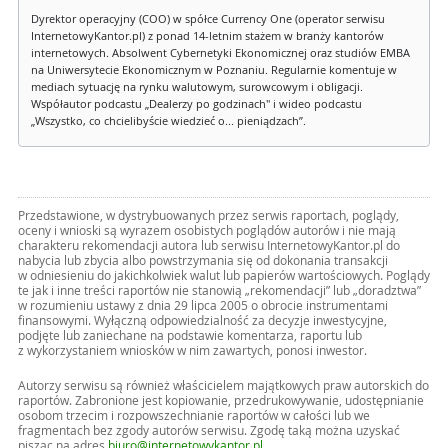
Dyrektor operacyjny (COO) w spółce Currency One (operator serwisu
InternetowyKantor.pl) z ponad 14-letnim stażem w branży kantorów
internetowych. Absolwent Cybernetyki Ekonomicznej oraz studiów EMBA
na Uniwersytecie Ekonomicznym w Poznaniu. Regularnie komentuje w
mediach sytuację na rynku walutowym, surowcowym i obligacji.
Współautor podcastu „Dealerzy po godzinach" i wideo podcastu
„Wszystko, co chcielibyście wiedzieć o... pieniądzach”.
Przedstawione, w dystrybuowanych przez serwis raportach, poglądy,
oceny i wnioski są wyrazem osobistych poglądów autorów i nie mają
charakteru rekomendacji autora lub serwisu InternetowyKantor.pl do
nabycia lub zbycia albo powstrzymania się od dokonania transakcji
w odniesieniu do jakichkolwiek walut lub papierów wartościowych. Poglądy
te jak i inne treści raportów nie stanowią „rekomendacji” lub „doradztwa”
w rozumieniu ustawy z dnia 29 lipca 2005 o obrocie instrumentami
finansowymi. Wyłączną odpowiedzialność za decyzje inwestycyjne,
podjęte lub zaniechane na podstawie komentarza, raportu lub
z wykorzystaniem wniosków w nim zawartych, ponosi inwestor.
Autorzy serwisu są również właścicielem majątkowych praw autorskich do
raportów. Zabronione jest kopiowanie, przedrukowywanie, udostępnianie
osobom trzecim i rozpowszechnianie raportów w całości lub we
fragmentach bez zgody autorów serwisu. Zgodę taką można uzyskać
pisząc na adres
biuro@internetowykantor.pl
.