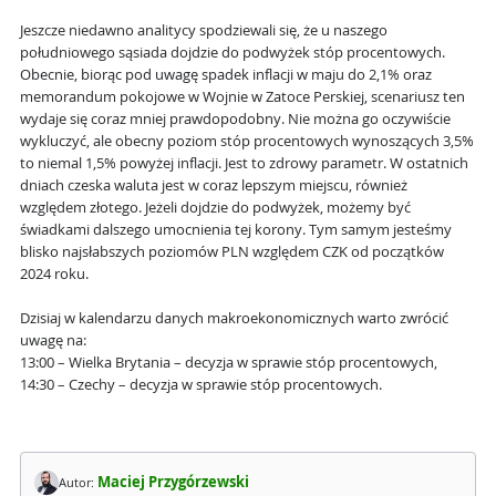
Jeszcze niedawno analitycy spodziewali się, że u naszego
południowego sąsiada dojdzie do podwyżek stóp procentowych.
Obecnie, biorąc pod uwagę spadek inflacji w maju do 2,1% oraz
memorandum pokojowe w Wojnie w Zatoce Perskiej, scenariusz ten
wydaje się coraz mniej prawdopodobny. Nie można go oczywiście
wykluczyć, ale obecny poziom stóp procentowych wynoszących 3,5%
to niemal 1,5% powyżej inflacji. Jest to zdrowy parametr. W ostatnich
dniach czeska waluta jest w coraz lepszym miejscu, również
względem złotego. Jeżeli dojdzie do podwyżek, możemy być
świadkami dalszego umocnienia tej korony. Tym samym jesteśmy
blisko najsłabszych poziomów PLN względem CZK od początków
2024 roku.
Dzisiaj w kalendarzu danych makroekonomicznych warto zwrócić
uwagę na:
13:00 – Wielka Brytania – decyzja w sprawie stóp procentowych,
14:30 – Czechy – decyzja w sprawie stóp procentowych.
Maciej Przygórzewski
Autor: