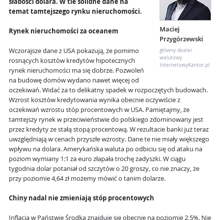
słabości dolara. W tle solidne dane na
temat tamtejszego rynku nieruchomości.
Maciej
Rynek nieruchomości za oceanem
Przygórzewski
Wczorajsze dane z USA pokazują, że pomimo
główny dealer
walutowy
rosnących kosztów kredytów hipotecznych
InternetowyKantor.pl
rynek nieruchomości ma się dobrze. Pozwoleń
na budowę domów wydano nawet więcej od
oczekiwań. Widać za to delikatny spadek w rozpoczętych budowach.
Wzrost kosztów kredytowania wynika obecnie oczywiście z
oczekiwań wzrostu stóp procentowych w USA. Pamiętajmy, że
tamtejszy rynek w przeciwieństwie do polskiego zdominowany jest
przez kredyty ze stałą stopą procentową. W rezultacie banki już teraz
uwzględniają w cenach przyszłe wzrosty. Dane te nie miały większego
wpływu na dolara. Amerykańska waluta po odbiciu się od ataku na
poziom wymiany 1:1 za euro złapała trochę zadyszki. W ciągu
tygodnia dolar potaniał od szczytów o 20 groszy, co nie znaczy, że
przy poziomie 4,64 zł możemy mówić o tanim dolarze.
Chiny nadal nie zmieniają stóp procentowych
Inflacja w Państwie Środka znajduje się obecnie na poziomie 2,5%. Nie