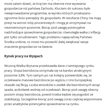
może zatem dziwić, że kraj ten ma obecnie inne wyzwania
gospodarcze niż państwa Zachodu. Kluczem do sukcesu było
niewprowadzenie programów, w wyniku których przekazano
ogromne ilości pieniędzy do gospodarki. W rezultacie Chiny nie mają
presji na wzrost stóp procentowych i mogą je utrzymywać na
niezmienionym poziomie. Biorąc pod uwagę potencjalnie
nadchodzące spowolnienie gospodarcze, równoległa walka z inflacją
jest tylko utrudnieniem. Tego problemu najwyraźniej Państwo
Środka uniknie, co może mu pozwolić dalej zwiększać swoje
znaczenie gospodarcze na świecie.
Rynek pracy na Wyspach
Wczoraj Wielka Brytania przedstawiła dane z tamtejszego rynku
pracy. Stopa bezrobocia utrzymała się na bardzo atrakcyjnym
poziomie 3,8%. Tym samym po raz kolejny potwierdziło się, że
oczekiwane masowe bezrobocie po wyjściu z Unii Europejskiej
okazało się fikcją. Liczba wniosków o zasiłek dla bezrobotnych wciąż
spada, aczkolwiek wolniej od oczekiwań. Biorąc pod uwagę obecny
poziom stopy bezrobocia, powoli trzeba będzie się pogodzić ze
stabilizacją. Szczególnie biorąc pod uwagę coraz częściej wspominane
przez analityków potencjalne spowolnienie na rynku.