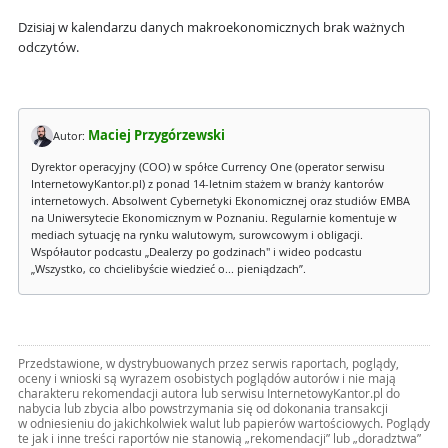
Dzisiaj w kalendarzu danych makroekonomicznych brak ważnych
odczytów.
Maciej Przygórzewski
Autor:
Dyrektor operacyjny (COO) w spółce Currency One (operator serwisu
InternetowyKantor.pl) z ponad 14-letnim stażem w branży kantorów
internetowych. Absolwent Cybernetyki Ekonomicznej oraz studiów EMBA
na Uniwersytecie Ekonomicznym w Poznaniu. Regularnie komentuje w
mediach sytuację na rynku walutowym, surowcowym i obligacji.
Współautor podcastu „Dealerzy po godzinach" i wideo podcastu
„Wszystko, co chcielibyście wiedzieć o... pieniądzach”.
Przedstawione, w dystrybuowanych przez serwis raportach, poglądy,
oceny i wnioski są wyrazem osobistych poglądów autorów i nie mają
charakteru rekomendacji autora lub serwisu InternetowyKantor.pl do
nabycia lub zbycia albo powstrzymania się od dokonania transakcji
w odniesieniu do jakichkolwiek walut lub papierów wartościowych. Poglądy
te jak i inne treści raportów nie stanowią „rekomendacji” lub „doradztwa”