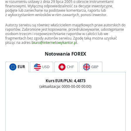
w rozumieniu ustawy z dnia 29 lipca 2005 o obrocie instrumentami
finansowymi. Wyłączną odpowiedzialność za decyzje inwestycyjne,
podjęte lub zaniechane na podstawie komentarza, raportu lub
z wykorzystaniem wniosków w nim zawartych, ponosi inwestor.
Autorzy serwisu są również właścicielem majątkowych praw autorskich do
raportów. Zabronione jest kopiowanie, przedrukowywanie, udostępnianie
osobom trzecim i rozpowszechnianie raportów w całości lub we
fragmentach bez zgody autorów serwisu. Zgodę taką można uzyskać
pisząc na adres
biuro@internetowykantor.pl
.
Notowania FOREX
EUR
USD
CHF
GBP
Kurs
EUR
/PLN:
4,4873
(aktualizacja:
0000-00-00 00:00
)