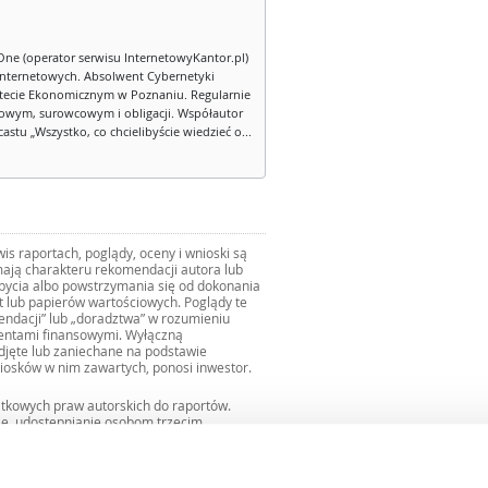
One (operator serwisu InternetowyKantor.pl)
internetowych. Absolwent Cybernetyki
tecie Ekonomicznym w Poznaniu. Regularnie
owym, surowcowym i obligacji. Współautor
stu „Wszystko, co chcielibyście wiedzieć o...
s raportach, poglądy, oceny i wnioski są
ają charakteru rekomendacji autora lub
zbycia albo powstrzymania się od dokonania
ut lub papierów wartościowych. Poglądy te
mendacji” lub „doradztwa” w rozumieniu
mentami finansowymi. Wyłączną
djęte lub zaniechane na podstawie
iosków w nim zawartych, ponosi inwestor.
ątkowych praw autorskich do raportów.
ie, udostępnianie osobom trzecim
we fragmentach bez zgody autorów serwisu.
uro@internetowykantor.pl
.