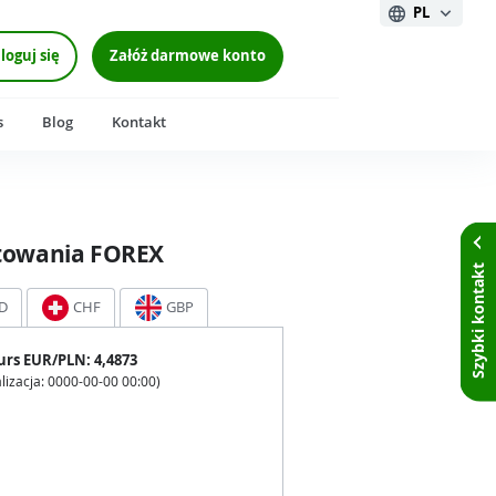
PL
loguj się
Załóż darmowe konto
s
Blog
Kontakt
towania FOREX
Szybki kontakt
D
CHF
GBP
urs
EUR
/PLN:
4,4873
lizacja:
0000-00-00 00:00
)