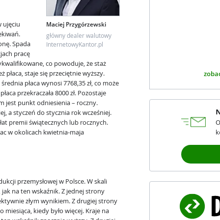
 ujęciu
Maciej Przygórzewski
ekiwań.
główny dealer walutowy
onę. Spada
InternetowyKantor.pl
cjach pracę
ykwalifikowane, co powoduje, że staż
ż płaca, staje się przeciętnie wyższy.
zobac
średnia płaca wynosi 7768,35 zł, co może
płaca przekraczała 8000 zł. Pozostaje
em jest punkt odniesienia – roczny.
N
, a styczeń do stycznia rok wcześniej.
łat premii świątecznych lub rocznych.
O
łac w okolicach kwietnia-maja
k
ukcji przemysłowej w Polsce. W skali
, jak na ten wskaźnik. Z jednej strony
ektywnie złym wynikiem. Z drugiej strony
o miesiąca, kiedy było więcej. Kraje na