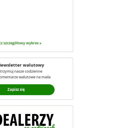
z szczegółowy wykres »
ewsletter walutowy
trzymuj nasze codzienne
omentarze walutowe na maila
Zapisz się