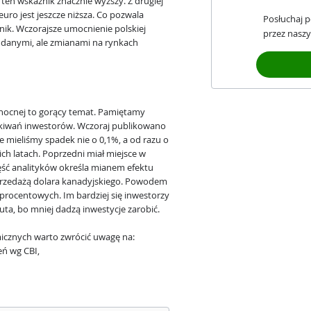
ten wskaźnik znacznie wyższy. Z drugiej
 euro jest jeszcze niższa. Co pozwala
Posłuchaj 
nik. Wczorajsze umocnienie polskiej
przez naszy
 danymi, ale zmianami na rynkach
nocnej to gorący temat. Pamiętamy
zekiwań inwestorów. Wczoraj publikowano
e mieliśmy spadek nie o 0,1%, a od razu o
nich latach. Poprzedni miał miejsce w
część analityków określa mianem efektu
przedażą dolara kanadyjskiego. Powodem
procentowych. Im bardziej się inwestorzy
uta, bo mniej dadzą inwestycje zarobić.
icznych warto zwrócić uwagę na:
eń wg CBI,