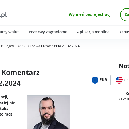
Wymień bez rejestracji
Za
ursy walut
Przelewy zagraniczne
Aplikacja mobilna
O na
ą o 12,8% – Komentarz walutowy z dnia 21.02.2024
No
– Komentarz
EUR
US
2.2024
K
acji,
(aktua
ciej niż
 taka
bo radzi