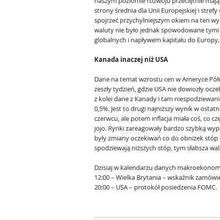
naszym poziomie rozwoju przeciętnie mają 
strony średnia dla Unii Europejskiej i strefy
spojrzeć przychylniejszym okiem na ten wy
waluty nie było jednak spowodowane tymi
globalnych i napływem kapitału do Europy.
Kanada inaczej niż USA
Dane na temat wzrostu cen w Ameryce Pół
zeszły tydzień, gdzie USA nie dowiozły oc
z kolei dane z Kanady i tam niespodziewani
0,5%. Jest to drugi najniższy wynik w ostat
czerwcu, ale potem inflacja miała coś, co 
jojo. Rynki zareagowały bardzo szybką wy
były zmiany oczekiwań co do obniżek stóp 
spodziewają niższych stóp, tym słabsza wal
Dzisiaj w kalendarzu danych makroekonom
12:00 – Wielka Brytania – wskaźnik zamówi
20:00 – USA – protokół posiedzenia FOMC.