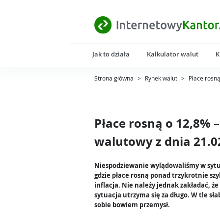
Jak to działa
Kalkulator walut
K
Strona główna
>
Rynek walut
>
Płace rosn
Płace rosną o 12,8% 
walutowy z dnia 21.0
Niespodziewanie wylądowaliśmy w sytu
gdzie płace rosną ponad trzykrotnie szyb
inflacja. Nie należy jednak zakładać, że
sytuacja utrzyma się za długo. W tle sła
sobie bowiem przemysł.