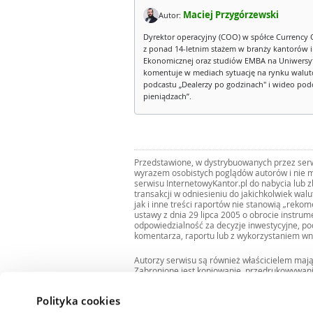
Maciej Przygórzewski
Autor:
Dyrektor operacyjny (COO) w spółce Currency 
z ponad 14-letnim stażem w branży kantorów 
Ekonomicznej oraz studiów EMBA na Uniwersy
komentuje w mediach sytuację na rynku walut
podcastu „Dealerzy po godzinach" i wideo podca
pieniądzach”.
Przedstawione, w dystrybuowanych przez serwi
wyrazem osobistych poglądów autorów i nie m
serwisu InternetowyKantor.pl do nabycia lub 
transakcji w odniesieniu do jakichkolwiek wal
jak i inne treści raportów nie stanowią „reko
ustawy z dnia 29 lipca 2005 o obrocie instru
odpowiedzialność za decyzje inwestycyjne, po
komentarza, raportu lub z wykorzystaniem wn
Autorzy serwisu są również właścicielem maj
Zabronione jest kopiowanie, przedrukowywan
i rozpowszechnianie raportów w całości lub 
Zgodę taką można uzyskać pisząc na adres
bi
Polityka cookies