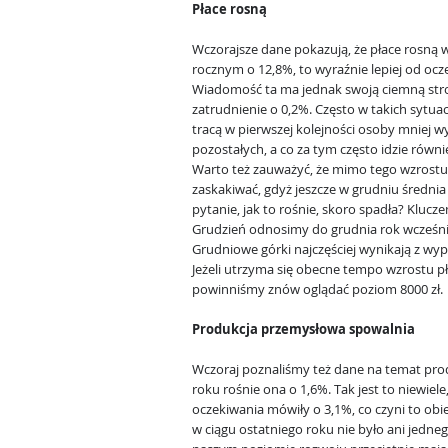
Płace rosną
Wczorajsze dane pokazują, że płace rosną w
rocznym o 12,8%, to wyraźnie lepiej od ocz
Wiadomość ta ma jednak swoją ciemną str
zatrudnienie o 0,2%. Często w takich sytua
tracą w pierwszej kolejności osoby mniej w
pozostałych, a co za tym często idzie równie
Warto też zauważyć, że mimo tego wzrostu 
zaskakiwać, gdyż jeszcze w grudniu średnia 
pytanie, jak to rośnie, skoro spadła? Klucz
Grudzień odnosimy do grudnia rok wcześniej
Grudniowe górki najczęściej wynikają z wyp
Jeżeli utrzyma się obecne tempo wzrostu p
powinniśmy znów oglądać poziom 8000 zł.
Produkcja przemysłowa spowalnia
Wczoraj poznaliśmy też dane na temat prod
roku rośnie ona o 1,6%. Tak jest to niewiele
oczekiwania mówiły o 3,1%, co czyni to obi
w ciągu ostatniego roku nie było ani jedneg