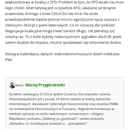
większościowy w koalicji z SPD. Problem w tym, że SPD wcale nie musi
tego chcieć. Alternatywą jest oczywiście AFD, uważane za skrajnie
prawicowe, którego z kolei CDU/CSU nie chce. Na stole
prawdopodobnie będzie jeszcze mocno egzotyczna opcja sojuszu z
zielonymi i którąś z partii lewicowych. Co to oznacza dla rynków?
Negocjacje koalicyjne mogą trwać bardzo długo, nie pierwszy już
zresztą raz. To z kolei byłoby niekorzystnym sygnałem dla EUR. Jeżeli
zatem dojdzie do impasu, można spodziewać się umocnienia dolara.
Dzisiaj w kalendarzu danych makroekonomicznych dzień indeksów
PMI.
Maciej Przygórzewski
Autor:
Dyrektor operacyjny (COO) w spółce Currency One (operator serwisu
InternetowyKantor.pl) z ponad 14-letnim stażem w branży kantorów
internetowych. Absolwent Cybernetyki Ekonomicznej oraz studiów EMBA
na Uniwersytecie Ekonomicznym w Poznaniu. Regularnie komentuje w
mediach sytuację na rynku walutowym, surowcowym i obligacji.
Współautor podcastu „Dealerzy po godzinach" i wideo podcastu
„Wszystko, co chcielibyście wiedzieć o... pieniądzach”.