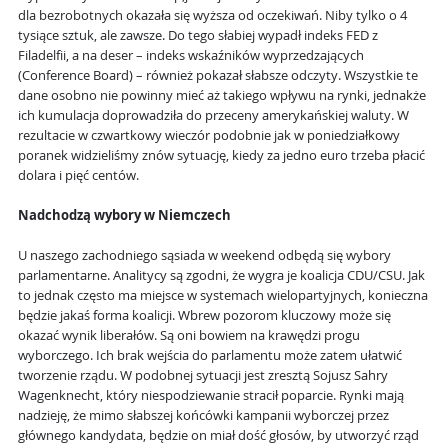
dla bezrobotnych okazała się wyższa od oczekiwań. Niby tylko o 4
tysiące sztuk, ale zawsze. Do tego słabiej wypadł indeks FED z
Filadelfii, a na deser – indeks wskaźników wyprzedzających
(Conference Board) – również pokazał słabsze odczyty. Wszystkie te
dane osobno nie powinny mieć aż takiego wpływu na rynki, jednakże
ich kumulacja doprowadziła do przeceny amerykańskiej waluty. W
rezultacie w czwartkowy wieczór podobnie jak w poniedziałkowy
poranek widzieliśmy znów sytuację, kiedy za jedno euro trzeba płacić
dolara i pięć centów.
Nadchodzą wybory w Niemczech
U naszego zachodniego sąsiada w weekend odbędą się wybory
parlamentarne. Analitycy są zgodni, że wygra je koalicja CDU/CSU. Jak
to jednak często ma miejsce w systemach wielopartyjnych, konieczna
będzie jakaś forma koalicji. Wbrew pozorom kluczowy może się
okazać wynik liberałów. Są oni bowiem na krawędzi progu
wyborczego. Ich brak wejścia do parlamentu może zatem ułatwić
tworzenie rządu. W podobnej sytuacji jest zresztą Sojusz Sahry
Wagenknecht, który niespodziewanie stracił poparcie. Rynki mają
nadzieję, że mimo słabszej końcówki kampanii wyborczej przez
głównego kandydata, będzie on miał dość głosów, by utworzyć rząd