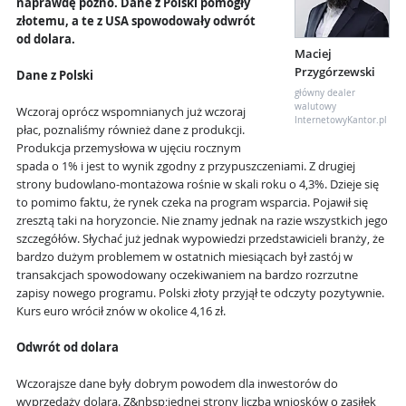
naprawdę późno. Dane z Polski pomogły
złotemu, a te z USA spowodowały odwrót
od dolara.
Maciej
Przygórzewski
Dane z Polski
główny dealer
walutowy
Wczoraj oprócz wspomnianych już wczoraj
InternetowyKantor.pl
płac, poznaliśmy również dane z produkcji.
Produkcja przemysłowa w ujęciu rocznym
spada o 1% i jest to wynik zgodny z przypuszczeniami. Z drugiej
strony budowlano-montażowa rośnie w skali roku o 4,3%. Dzieje się
to pomimo faktu, że rynek czeka na program wsparcia. Pojawił się
zresztą taki na horyzoncie. Nie znamy jednak na razie wszystkich jego
szczegółów. Słychać już jednak wypowiedzi przedstawicieli branży, że
bardzo dużym problemem w ostatnich miesiącach był zastój w
transakcjach spowodowany oczekiwaniem na bardzo rozrzutne
zapisy nowego programu. Polski złoty przyjął te odczyty pozytywnie.
Kurs euro wrócił znów w okolice 4,16 zł.
Odwrót od dolara
Wczorajsze dane były dobrym powodem dla inwestorów do
wyprzedaży dolara. Z&nbsp;jednej strony liczba wniosków o zasiłek