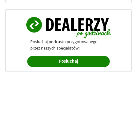
Posłuchaj podcastu przygotowanego
przez naszych specjalistów!
Posłuchaj
Polityka cookies
Serwis InternetowyKantor.pl wykorzystuje pliki cookies. 
Możesz zaakceptować lub odrzucić wszystkie pliki 
cookies poza niezbędnymi do funkcjonowania serwisu 
oraz zmienić ich ustawienia. Twoja zgoda na 
przechowywanie informacji iprzetwarzanie danych 
umożliwia nam poprawę funkcjonalności strony oraz 