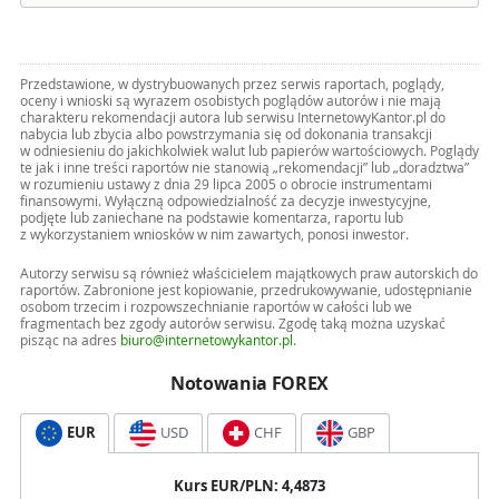
Przedstawione, w dystrybuowanych przez serwis raportach, poglądy,
oceny i wnioski są wyrazem osobistych poglądów autorów i nie mają
charakteru rekomendacji autora lub serwisu InternetowyKantor.pl do
nabycia lub zbycia albo powstrzymania się od dokonania transakcji
w odniesieniu do jakichkolwiek walut lub papierów wartościowych. Poglądy
te jak i inne treści raportów nie stanowią „rekomendacji” lub „doradztwa”
w rozumieniu ustawy z dnia 29 lipca 2005 o obrocie instrumentami
finansowymi. Wyłączną odpowiedzialność za decyzje inwestycyjne,
podjęte lub zaniechane na podstawie komentarza, raportu lub
z wykorzystaniem wniosków w nim zawartych, ponosi inwestor.
Autorzy serwisu są również właścicielem majątkowych praw autorskich do
raportów. Zabronione jest kopiowanie, przedrukowywanie, udostępnianie
osobom trzecim i rozpowszechnianie raportów w całości lub we
fragmentach bez zgody autorów serwisu. Zgodę taką można uzyskać
pisząc na adres
biuro@internetowykantor.pl
.
Notowania FOREX
EUR
USD
CHF
GBP
Kurs
EUR
/PLN:
4,4873