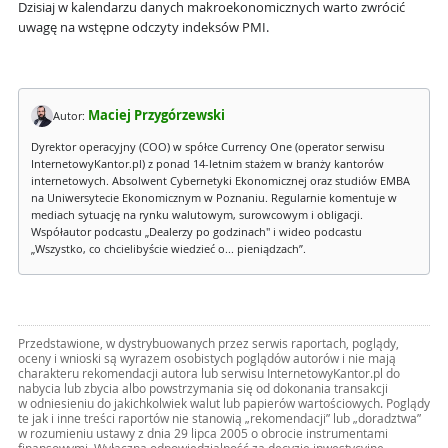
Dzisiaj w kalendarzu danych makroekonomicznych warto zwrócić
uwagę na wstępne odczyty indeksów PMI.
Maciej Przygórzewski
Autor:
Dyrektor operacyjny (COO) w spółce Currency One (operator serwisu
InternetowyKantor.pl) z ponad 14-letnim stażem w branży kantorów
internetowych. Absolwent Cybernetyki Ekonomicznej oraz studiów EMBA
na Uniwersytecie Ekonomicznym w Poznaniu. Regularnie komentuje w
mediach sytuację na rynku walutowym, surowcowym i obligacji.
Współautor podcastu „Dealerzy po godzinach" i wideo podcastu
„Wszystko, co chcielibyście wiedzieć o... pieniądzach”.
Przedstawione, w dystrybuowanych przez serwis raportach, poglądy,
oceny i wnioski są wyrazem osobistych poglądów autorów i nie mają
charakteru rekomendacji autora lub serwisu InternetowyKantor.pl do
nabycia lub zbycia albo powstrzymania się od dokonania transakcji
w odniesieniu do jakichkolwiek walut lub papierów wartościowych. Poglądy
te jak i inne treści raportów nie stanowią „rekomendacji” lub „doradztwa”
w rozumieniu ustawy z dnia 29 lipca 2005 o obrocie instrumentami