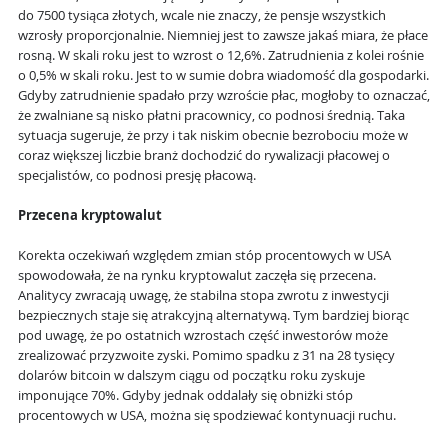
do 7500 tysiąca złotych, wcale nie znaczy, że pensje wszystkich
wzrosły proporcjonalnie. Niemniej jest to zawsze jakaś miara, że płace
rosną. W skali roku jest to wzrost o 12,6%. Zatrudnienia z kolei rośnie
o 0,5% w skali roku. Jest to w sumie dobra wiadomość dla gospodarki.
Gdyby zatrudnienie spadało przy wzroście płac, mogłoby to oznaczać,
że zwalniane są nisko płatni pracownicy, co podnosi średnią. Taka
sytuacja sugeruje, że przy i tak niskim obecnie bezrobociu może w
coraz większej liczbie branż dochodzić do rywalizacji płacowej o
specjalistów, co podnosi presję płacową.
Przecena kryptowalut
Korekta oczekiwań względem zmian stóp procentowych w USA
spowodowała, że na rynku kryptowalut zaczęła się przecena.
Analitycy zwracają uwagę, że stabilna stopa zwrotu z inwestycji
bezpiecznych staje się atrakcyjną alternatywą. Tym bardziej biorąc
pod uwagę, że po ostatnich wzrostach część inwestorów może
zrealizować przyzwoite zyski. Pomimo spadku z 31 na 28 tysięcy
dolarów bitcoin w dalszym ciągu od początku roku zyskuje
imponujące 70%. Gdyby jednak oddalały się obniżki stóp
procentowych w USA, można się spodziewać kontynuacji ruchu.