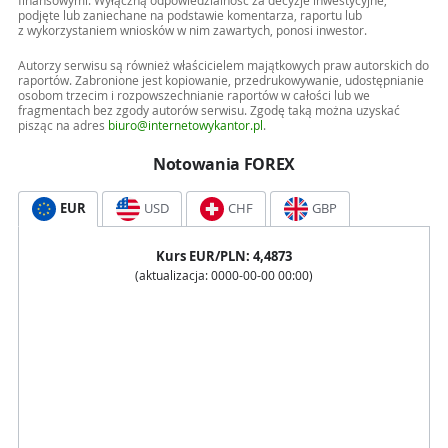
finansowymi. Wyłączną odpowiedzialność za decyzje inwestycyjne,
podjęte lub zaniechane na podstawie komentarza, raportu lub
z wykorzystaniem wniosków w nim zawartych, ponosi inwestor.
Autorzy serwisu są również właścicielem majątkowych praw autorskich do
raportów. Zabronione jest kopiowanie, przedrukowywanie, udostępnianie
osobom trzecim i rozpowszechnianie raportów w całości lub we
fragmentach bez zgody autorów serwisu. Zgodę taką można uzyskać
pisząc na adres
biuro@internetowykantor.pl
.
Notowania FOREX
EUR
USD
CHF
GBP
Kurs
EUR
/PLN:
4,4873
(aktualizacja:
0000-00-00 00:00
)