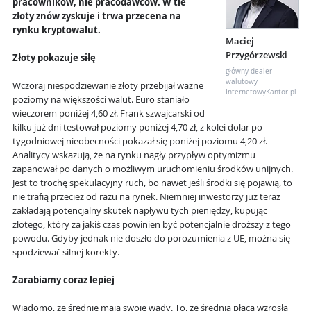
pracowników, nie pracodawców. W tle
złoty znów zyskuje i trwa przecena na
rynku kryptowalut.
Maciej
Przygórzewski
Złoty pokazuje siłę
główny dealer
walutowy
Wczoraj niespodziewanie złoty przebijał ważne
InternetowyKantor.pl
poziomy na większości walut. Euro staniało
wieczorem poniżej 4,60 zł. Frank szwajcarski od
kilku już dni testował poziomy poniżej 4,70 zł, z kolei dolar po
tygodniowej nieobecności pokazał się poniżej poziomu 4,20 zł.
Analitycy wskazują, że na rynku nagły przypływ optymizmu
zapanował po danych o możliwym uruchomieniu środków unijnych.
Jest to trochę spekulacyjny ruch, bo nawet jeśli środki się pojawią, to
nie trafią przecież od razu na rynek. Niemniej inwestorzy już teraz
zakładają potencjalny skutek napływu tych pieniędzy, kupując
złotego, który za jakiś czas powinien być potencjalnie droższy z tego
powodu. Gdyby jednak nie doszło do porozumienia z UE, można się
spodziewać silnej korekty.
Zarabiamy coraz lepiej
Wiadomo, że średnie mają swoje wady. To, że średnia płaca wzrosła