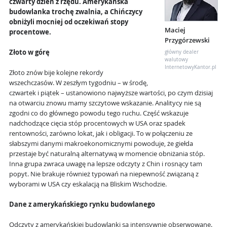
czwarty dzień z rzędu. Amerykańska
budowlanka trochę zwalnia, a Chińczycy
obniżyli mocniej od oczekiwań stopy
Maciej
procentowe.
Przygórzewski
Złoto w górę
główny dealer
walutowy
InternetowyKantor.pl
Złoto znów bije kolejne rekordy
wszechczasów. W zeszłym tygodniu – w środę,
czwartek i piątek – ustanowiono najwyższe wartości, po czym dzisiaj
na otwarciu znowu mamy szczytowe wskazanie. Analitycy nie są
zgodni co do głównego powodu tego ruchu. Część wskazuje
nadchodzące cięcia stóp procentowych w USA oraz spadek
rentowności, zarówno lokat, jak i obligacji. To w połączeniu ze
słabszymi danymi makroekonomicznymi powoduje, że giełda
przestaje być naturalną alternatywą w momencie obniżania stóp.
Inna grupa zwraca uwagę na lepsze odczyty z Chin i rosnący tam
popyt. Nie brakuje również typowań na niepewność związaną z
wyborami w USA czy eskalacją na Bliskim Wschodzie.
Dane z amerykańskiego rynku budowlanego
Odczyty z amerykańskiej budowlanki są intensywnie obserwowane.