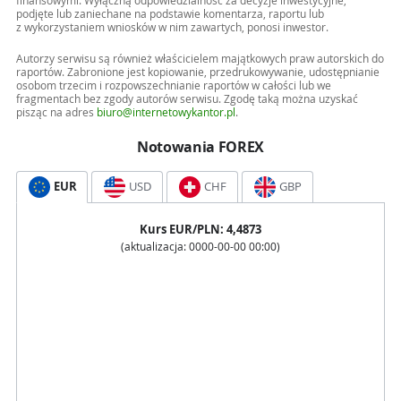
finansowymi. Wyłączną odpowiedzialność za decyzje inwestycyjne,
podjęte lub zaniechane na podstawie komentarza, raportu lub
z wykorzystaniem wniosków w nim zawartych, ponosi inwestor.
Autorzy serwisu są również właścicielem majątkowych praw autorskich do
raportów. Zabronione jest kopiowanie, przedrukowywanie, udostępnianie
osobom trzecim i rozpowszechnianie raportów w całości lub we
fragmentach bez zgody autorów serwisu. Zgodę taką można uzyskać
pisząc na adres
biuro@internetowykantor.pl
.
Notowania FOREX
EUR
USD
CHF
GBP
Kurs
EUR
/PLN:
4,4873
(aktualizacja:
0000-00-00 00:00
)