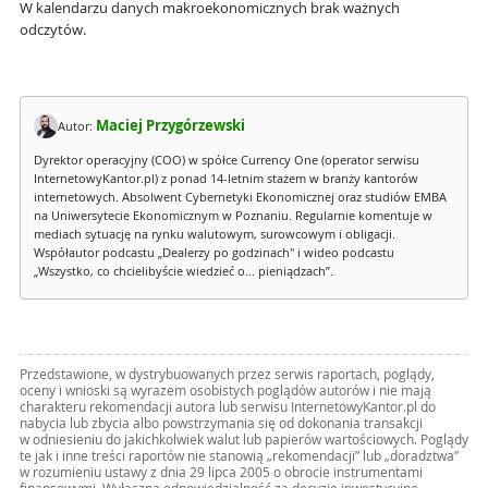
W kalendarzu danych makroekonomicznych brak ważnych
odczytów.
Maciej Przygórzewski
Autor:
Dyrektor operacyjny (COO) w spółce Currency One (operator serwisu
InternetowyKantor.pl) z ponad 14-letnim stażem w branży kantorów
internetowych. Absolwent Cybernetyki Ekonomicznej oraz studiów EMBA
na Uniwersytecie Ekonomicznym w Poznaniu. Regularnie komentuje w
mediach sytuację na rynku walutowym, surowcowym i obligacji.
Współautor podcastu „Dealerzy po godzinach" i wideo podcastu
„Wszystko, co chcielibyście wiedzieć o... pieniądzach”.
Przedstawione, w dystrybuowanych przez serwis raportach, poglądy,
oceny i wnioski są wyrazem osobistych poglądów autorów i nie mają
charakteru rekomendacji autora lub serwisu InternetowyKantor.pl do
nabycia lub zbycia albo powstrzymania się od dokonania transakcji
w odniesieniu do jakichkolwiek walut lub papierów wartościowych. Poglądy
te jak i inne treści raportów nie stanowią „rekomendacji” lub „doradztwa”
w rozumieniu ustawy z dnia 29 lipca 2005 o obrocie instrumentami