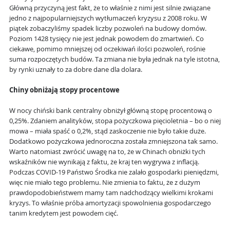
Główną przyczyną jest fakt, że to właśnie z nimi jest silnie związane
jedno z najpopularniejszych wytłumaczeń kryzysu z 2008 roku. W
piątek zobaczyliśmy spadek liczby pozwoleń na budowy domów.
Poziom 1428 tysięcy nie jest jednak powodem do zmartwień. Co
ciekawe, pomimo mniejszej od oczekiwań ilości pozwoleń, rośnie
suma rozpoczętych budów. Ta zmiana nie była jednak na tyle istotna,
by rynki uznały to za dobre dane dla dolara.
Chiny obniżają stopy procentowe
W nocy chiński bank centralny obniżył główną stopę procentową o
0,25%. Zdaniem analityków, stopa pożyczkowa pięcioletnia – bo o niej
mowa – miała spaść o 0,2%, stąd zaskoczenie nie było takie duże.
Dodatkowo pożyczkowa jednoroczna została zmniejszona tak samo.
Warto natomiast zwrócić uwagę na to, że w Chinach obniżki tych
wskaźników nie wynikają z faktu, że kraj ten wygrywa z inflacją.
Podczas COVID-19 Państwo Środka nie zalało gospodarki pieniędzmi,
więc nie miało tego problemu. Nie zmienia to faktu, że z dużym
prawdopodobieństwem mamy tam nadchodzący wielkimi krokami
kryzys. To właśnie próba amortyzacji spowolnienia gospodarczego
tanim kredytem jest powodem cięć.