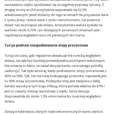
nastawieniu ciężko spodziewać się szczególnej poprawy sytuacji. Z
drugiej strony w USA pozytywnie wypowiada się 52,5%
ankietowanych. Jeżeli dodamy do tego w ramach tła przyzwoite dane
z rynku pracy i dobre dane z rynku nieruchomości, nie powinna
dziwić nas wczorajsza siła dolara. Amerykańska waluta zyskała na
wartości około 0,75% i po dzisiejszych porannych zmianach jest
najsilniejsza względem euro od pierwszych dni marca.
Turcja podnosi niespodziewanie stopy procentowe
Turcja od czasu, gdy regularnie dewaluuje lirę turecką względem
dolara, zaczęła być bardziej przewidywalna pod kątem walutowym.
Nie zmienia to faktu, że nadal decyzje banku centralnego potrafią
zaskoczyć. Tak było wczoraj, kiedy podniesiono stopy procentowe z
45% na 50%. Tak, nie ma tutaj brakującego przecinka, naprawdę jest
to 50% stopy procentowej. Podwyżka stóp jest związana z dalej
bardzo wysoką w tym kraju inflacją, która wzrosła właśnie do 67% i
jest to czwarty miesiąc wzrostowy z rzędu. Sama decyzja
doprowadziła do około 1,5% umocnienia liry tureckiej względem
dolara.
Dzisiaj w kalendarzu danych makroekonomicznych warto zwrócić