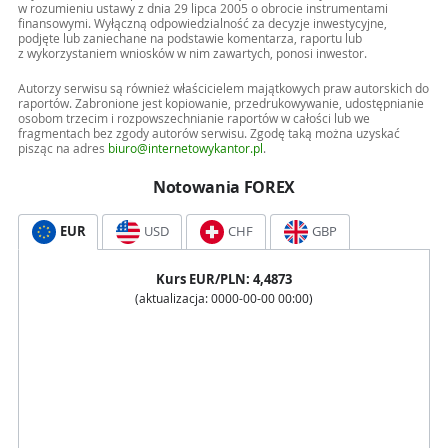
w rozumieniu ustawy z dnia 29 lipca 2005 o obrocie instrumentami
finansowymi. Wyłączną odpowiedzialność za decyzje inwestycyjne,
podjęte lub zaniechane na podstawie komentarza, raportu lub
z wykorzystaniem wniosków w nim zawartych, ponosi inwestor.
Autorzy serwisu są również właścicielem majątkowych praw autorskich do
raportów. Zabronione jest kopiowanie, przedrukowywanie, udostępnianie
osobom trzecim i rozpowszechnianie raportów w całości lub we
fragmentach bez zgody autorów serwisu. Zgodę taką można uzyskać
pisząc na adres
biuro@internetowykantor.pl
.
Notowania FOREX
EUR
USD
CHF
GBP
Kurs
EUR
/PLN:
4,4873
(aktualizacja:
0000-00-00 00:00
)