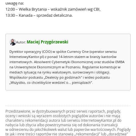
uwagę na:
12:00 – Wielka Brytania – wskaźnik zamówień wg CBI,
13:30 – Kanada – sprzedaż detaliczna.
Maciej Przygórzewski
Autor:
Dyrektor operacyjny (COO) w spółce Currency One (operator serwisu
InternetowyKantor.pl) z ponad 14-letnim stażem w branży kantorów
internetowych. Absolwent Cybernetyki Ekonomicznej oraz studiów EMBA
na Uniwersytecie Ekonomicznym w Poznaniu. Regularnie komentuje w
mediach sytuację na rynku walutowym, surowcowym i obligacji.
Współautor podcastu „Dealerzy po godzinach" i wideo podcastu
„Wszystko, co chcielibyście wiedzieć o... pieniądzach”.
Przedstawione, w dystrybuowanych przez serwis raportach, poglądy,
oceny i wnioski są wyrazem osobistych poglądów autorów i nie mają
charakteru rekomendacji autora lub serwisu InternetowyKantor.pl do
nabycia lub zbycia albo powstrzymania się od dokonania transakcji
w odniesieniu do jakichkolwiek walut lub papierów wartościowych. Poglądy
te jak i inne treści raportów nie stanowią „rekomendacji” lub „doradztwa”