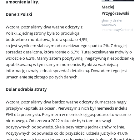
umocnienia liry.
Maciej
Przygórzewski
Dane z Polski
główny dealer
walutowy
Wczoraj poznaliśmy dwa ważne odczyty z
InternetowyKantor.pl
Polski. Z jednej strony była to produkcja
budowlano-montażowa, która spada o 4,9%,
co jest wynikiem słabszym od oczekiwanego spadku 2%. Z drugiej
sprzedaż detaliczna, która rośnie o 6,7%. Tutaj oczekiwania mówiły o
wzroście o 6,2%. Mamy zatem pozytywną i negatywną niespodziankę
opublikowaną w tym samym momencie. Rynki za ważniejszą
informację uznały jednak sprzedaż detaliczną. Dowodem tego jest
umacnianie się złotego po tych danych.
Dolar odrabia straty
Wczoraj poznaliśmy dwa bardzo ważne odczyty tłumaczące nagły
przepływ kapitału za ocean. Pierwszym z nich był niemiecki indeks
PMI dla przemysłu. Pesymizm w niemieckiej gospodarce to w sumie
nic nowego. Od czerwca 2022 roku nie było tam przewagi
pozytywnych odpowiedzi. Skala pesymizmu jednak znów rośnie.
Pozytywnych odpowiedzi co do przyszłości udziela już tylko 41,6%
ankietowanych (po wykluczeniu odpowiedzi neutralnych). Przy takim