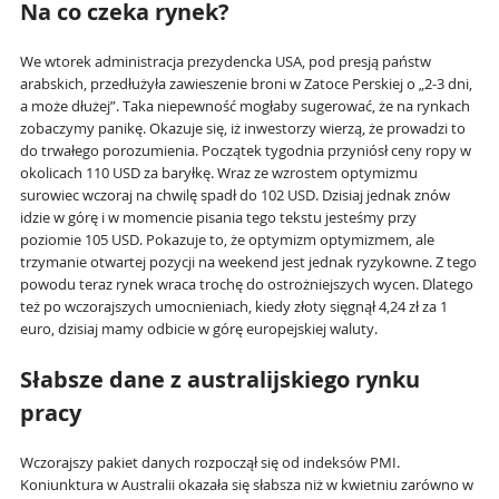
Na co czeka rynek?
We wtorek administracja prezydencka USA, pod presją państw
arabskich, przedłużyła zawieszenie broni w Zatoce Perskiej o „2-3 dni,
a może dłużej”. Taka niepewność mogłaby sugerować, że na rynkach
zobaczymy panikę. Okazuje się, iż inwestorzy wierzą, że prowadzi to
do trwałego porozumienia. Początek tygodnia przyniósł ceny ropy w
okolicach 110 USD za baryłkę. Wraz ze wzrostem optymizmu
surowiec wczoraj na chwilę spadł do 102 USD. Dzisiaj jednak znów
idzie w górę i w momencie pisania tego tekstu jesteśmy przy
poziomie 105 USD. Pokazuje to, że optymizm optymizmem, ale
trzymanie otwartej pozycji na weekend jest jednak ryzykowne. Z tego
powodu teraz rynek wraca trochę do ostrożniejszych wycen. Dlatego
też po wczorajszych umocnieniach, kiedy złoty sięgnął 4,24 zł za 1
euro, dzisiaj mamy odbicie w górę europejskiej waluty.
Słabsze dane z australijskiego rynku
pracy
Wczorajszy pakiet danych rozpoczął się od indeksów PMI.
Koniunktura w Australii okazała się słabsza niż w kwietniu zarówno w