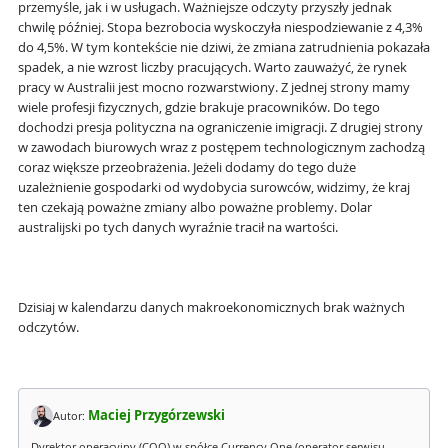
przemyśle, jak i w usługach. Ważniejsze odczyty przyszły jednak
chwilę później. Stopa bezrobocia wyskoczyła niespodziewanie z 4,3%
do 4,5%. W tym kontekście nie dziwi, że zmiana zatrudnienia pokazała
spadek, a nie wzrost liczby pracujących. Warto zauważyć, że rynek
pracy w Australii jest mocno rozwarstwiony. Z jednej strony mamy
wiele profesji fizycznych, gdzie brakuje pracowników. Do tego
dochodzi presja polityczna na ograniczenie imigracji. Z drugiej strony
w zawodach biurowych wraz z postępem technologicznym zachodzą
coraz większe przeobrażenia. Jeżeli dodamy do tego duże
uzależnienie gospodarki od wydobycia surowców, widzimy, że kraj
ten czekają poważne zmiany albo poważne problemy. Dolar
australijski po tych danych wyraźnie tracił na wartości.
Dzisiaj w kalendarzu danych makroekonomicznych brak ważnych
odczytów.
Maciej Przygórzewski
Autor:
Dyrektor operacyjny (COO) w spółce Currency One (operator serwisu