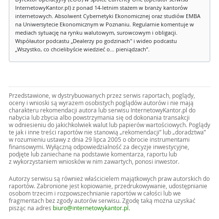
InternetowyKantor.pl) z ponad 14-letnim stażem w branży kantorów
internetowych. Absolwent Cybernetyki Ekonomicznej oraz studiów EMBA
na Uniwersytecie Ekonomicznym w Poznaniu. Regularnie komentuje w
mediach sytuację na rynku walutowym, surowcowym i obligacji.
Współautor podcastu „Dealerzy po godzinach" i wideo podcastu
„Wszystko, co chcielibyście wiedzieć o... pieniądzach”.
Przedstawione, w dystrybuowanych przez serwis raportach, poglądy,
oceny i wnioski są wyrazem osobistych poglądów autorów i nie mają
charakteru rekomendacji autora lub serwisu InternetowyKantor.pl do
nabycia lub zbycia albo powstrzymania się od dokonania transakcji
w odniesieniu do jakichkolwiek walut lub papierów wartościowych. Poglądy
te jak i inne treści raportów nie stanowią „rekomendacji” lub „doradztwa”
w rozumieniu ustawy z dnia 29 lipca 2005 o obrocie instrumentami
finansowymi. Wyłączną odpowiedzialność za decyzje inwestycyjne,
podjęte lub zaniechane na podstawie komentarza, raportu lub
z wykorzystaniem wniosków w nim zawartych, ponosi inwestor.
Autorzy serwisu są również właścicielem majątkowych praw autorskich do
raportów. Zabronione jest kopiowanie, przedrukowywanie, udostępnianie
osobom trzecim i rozpowszechnianie raportów w całości lub we
fragmentach bez zgody autorów serwisu. Zgodę taką można uzyskać
pisząc na adres
biuro@internetowykantor.pl
.