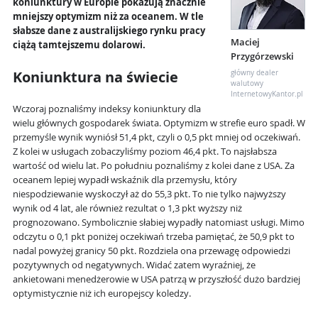
koniunktury w Europie pokazują znacznie
mniejszy optymizm niż za oceanem. W tle
słabsze dane z australijskiego rynku pracy
Maciej
ciążą tamtejszemu dolarowi.
Przygórzewski
Koniunktura na świecie
główny dealer
walutowy
InternetowyKantor.pl
Wczoraj poznaliśmy indeksy koniunktury dla
wielu głównych gospodarek świata. Optymizm w strefie euro spadł. W
przemyśle wynik wyniósł 51,4 pkt, czyli o 0,5 pkt mniej od oczekiwań.
Z kolei w usługach zobaczyliśmy poziom 46,4 pkt. To najsłabsza
wartość od wielu lat. Po południu poznaliśmy z kolei dane z USA. Za
oceanem lepiej wypadł wskaźnik dla przemysłu, który
niespodziewanie wyskoczył aż do 55,3 pkt. To nie tylko najwyższy
wynik od 4 lat, ale również rezultat o 1,3 pkt wyższy niż
prognozowano. Symbolicznie słabiej wypadły natomiast usługi. Mimo
odczytu o 0,1 pkt poniżej oczekiwań trzeba pamiętać, że 50,9 pkt to
nadal powyżej granicy 50 pkt. Rozdziela ona przewagę odpowiedzi
pozytywnych od negatywnych. Widać zatem wyraźniej, że
ankietowani menedżerowie w USA patrzą w przyszłość dużo bardziej
optymistycznie niż ich europejscy koledzy.