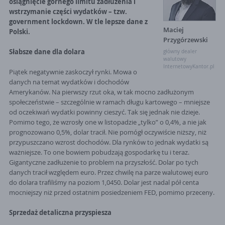
osiągnięcie górnego limitu zadłużenia i
wstrzymanie części wydatków – tzw.
government lockdown. W tle lepsze dane z
Maciej
Polski.
Przygórzewski
Słabsze dane dla dolara
główny dealer
walutowy
InternetowyKantor.pl
Piątek negatywnie zaskoczył rynki. Mowa o
danych na temat wydatków i dochodów
Amerykanów. Na pierwszy rzut oka, w tak mocno zadłużonym
społeczeństwie – szczególnie w ramach długu kartowego – mniejsze
od oczekiwań wydatki powinny cieszyć. Tak się jednak nie dzieje.
Pomimo tego, że wzrosły one w listopadzie „tylko” o 0,4%, a nie jak
prognozowano 0,5%, dolar tracił. Nie pomógł oczywiście niższy, niż
przypuszczano wzrost dochodów. Dla rynków to jednak wydatki są
ważniejsze. To one bowiem pobudzają gospodarkę tu i teraz.
Gigantyczne zadłużenie to problem na przyszłość. Dolar po tych
danych tracił względem euro. Przez chwilę na parze walutowej euro
do dolara trafiliśmy na poziom 1,0450. Dolar jest nadal pół centa
mocniejszy niż przed ostatnim posiedzeniem FED, pomimo przeceny.
Sprzedaż detaliczna przyspiesza