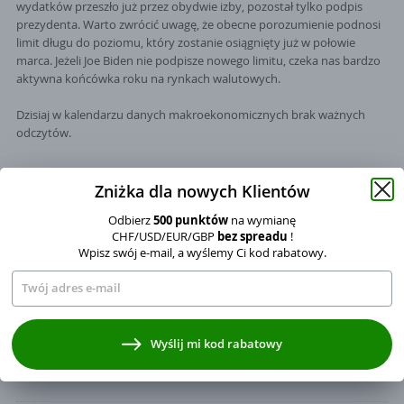
wydatków przeszło już przez obydwie izby, pozostał tylko podpis
prezydenta. Warto zwrócić uwagę, że obecne porozumienie podnosi
limit długu do poziomu, który zostanie osiągnięty już w połowie
marca. Jeżeli Joe Biden nie podpisze nowego limitu, czeka nas bardzo
aktywna końcówka roku na rynkach walutowych.
Dzisiaj w kalendarzu danych makroekonomicznych brak ważnych
odczytów.
Zniżka dla nowych Klientów
Maciej Przygórzewski
Autor:
Odbierz
500 punktów
na wymianę
CHF/USD/EUR/GBP
bez spreadu
!
Dyrektor operacyjny (COO) w spółce Currency One (operator serwisu
Wpisz swój e-mail, a wyślemy Ci kod rabatowy.
InternetowyKantor.pl) z ponad 14-letnim stażem w branży kantorów
internetowych. Absolwent Cybernetyki Ekonomicznej oraz studiów EMBA
na Uniwersytecie Ekonomicznym w Poznaniu. Regularnie komentuje w
mediach sytuację na rynku walutowym, surowcowym i obligacji.
Współautor podcastu „Dealerzy po godzinach" i wideo podcastu
Wyrażam zgodę na przetwarzanie moich danych osobowych
„Wszystko, co chcielibyście wiedzieć o... pieniądzach”.
Wyślij mi kod rabatowy
w zakresie adresu mailowego na wysyłanie kodu rabatowego, zgodnie
z ustawa o świadczeniu usług drogą elektroniczną.
Administratorem danych osobowych jest Currency One S.A. z siedzibą