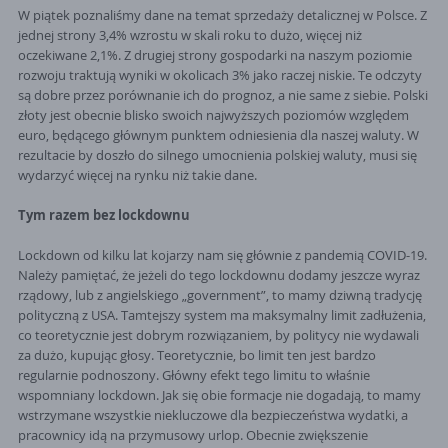
W piątek poznaliśmy dane na temat sprzedaży detalicznej w Polsce. Z
jednej strony 3,4% wzrostu w skali roku to dużo, więcej niż
oczekiwane 2,1%. Z drugiej strony gospodarki na naszym poziomie
rozwoju traktują wyniki w okolicach 3% jako raczej niskie. Te odczyty
są dobre przez porównanie ich do prognoz, a nie same z siebie. Polski
złoty jest obecnie blisko swoich najwyższych poziomów względem
euro, będącego głównym punktem odniesienia dla naszej waluty. W
rezultacie by doszło do silnego umocnienia polskiej waluty, musi się
wydarzyć więcej na rynku niż takie dane.
Tym razem bez lockdownu
Lockdown od kilku lat kojarzy nam się głównie z pandemią COVID-19.
Należy pamiętać, że jeżeli do tego lockdownu dodamy jeszcze wyraz
rządowy, lub z angielskiego „government”, to mamy dziwną tradycję
polityczną z USA. Tamtejszy system ma maksymalny limit zadłużenia,
co teoretycznie jest dobrym rozwiązaniem, by politycy nie wydawali
za dużo, kupując głosy. Teoretycznie, bo limit ten jest bardzo
regularnie podnoszony. Główny efekt tego limitu to właśnie
wspomniany lockdown. Jak się obie formacje nie dogadają, to mamy
wstrzymane wszystkie niekluczowe dla bezpieczeństwa wydatki, a
pracownicy idą na przymusowy urlop. Obecnie zwiększenie