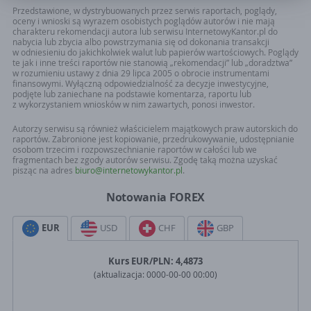
w Poznaniu 61-754, ul. Szyperska 14, operator serwisu
Przedstawione, w dystrybuowanych przez serwis raportach, poglądy,
oceny i wnioski są wyrazem osobistych poglądów autorów i nie mają
InternetowyKantor.pl. Zgoda jest dobrowolna. Pamiętaj, ze w każdym
charakteru rekomendacji autora lub serwisu InternetowyKantor.pl do
momencie mozższ odwołac zgodę. Twoje dane osobowe nie beda
nabycia lub zbycia albo powstrzymania się od dokonania transakcji
przekazywane poza granice EOG ani udostępnianie organizacjom
w odniesieniu do jakichkolwiek walut lub papierów wartościowych. Poglądy
te jak i inne treści raportów nie stanowią „rekomendacji” lub „doradztwa”
miedzynarodowym.
w rozumieniu ustawy z dnia 29 lipca 2005 o obrocie instrumentami
finansowymi. Wyłączną odpowiedzialność za decyzje inwestycyjne,
podjęte lub zaniechane na podstawie komentarza, raportu lub
z wykorzystaniem wniosków w nim zawartych, ponosi inwestor.
Autorzy serwisu są również właścicielem majątkowych praw autorskich do
raportów. Zabronione jest kopiowanie, przedrukowywanie, udostępnianie
osobom trzecim i rozpowszechnianie raportów w całości lub we
fragmentach bez zgody autorów serwisu. Zgodę taką można uzyskać
pisząc na adres
biuro@internetowykantor.pl
.
Notowania FOREX
EUR
USD
CHF
GBP
Kurs
EUR
/PLN:
4,4873
(aktualizacja:
0000-00-00 00:00
)