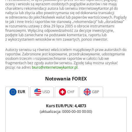
oceny i wnioski są wyrazem osobistych poglądów autorów i nie mają
charakteru rekomendacji autora lub serwisu InternetowyKantor.pl do
nabycia lub zbycia albo powstrzymania się od dokonania transakcji
w odniesieniu do jakichkolwiek walut lub papierów wartościowych. Poglądy
te jak i inne treści raportów nie stanowią „rekomendacji” lub „doradztwa”
w rozumieniu ustawy z dnia 29 lipca 2005 o obrocie instrumentami
finansowymi. Wyłączną odpowiedzialność za decyzje inwestycyjne,
podjęte lub zaniechane na podstawie komentarza, raportu lub
z wykorzystaniem wniosków w nim zawartych, ponosi inwestor.
Autorzy serwisu są również właścicielem majątkowych praw autorskich do
raportów. Zabronione jest kopiowanie, przedrukowywanie, udostępnianie
osobom trzecim i rozpowszechnianie raportów w całości lub we
fragmentach bez zgody autorów serwisu. Zgodę taką można uzyskać
pisząc na adres
biuro@internetowykantor.pl
.
Notowania FOREX
EUR
USD
CHF
GBP
Kurs
EUR
/PLN:
4,4873
(aktualizacja:
0000-00-00 00:00
)