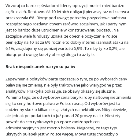
Wczoraj co bardziej świadomi liderzy opozycji musieli mieć bardzo
ciężki dzień. Rentowność 10-letnich obligacji pierwszy raz od czerwca
przekraczała 6%. Biorąc pod uwagę potrzeby pożyczkowe państwa
rozpędzonego rozdawnictwem zarówno socjalnym, jak i partyjnym
jest to bardzo duże utrudnienie w konstruowaniu budżetu. Na
szczęście wiele funduszy uznała, że obecnie pożyczanie Polsce
pieniędzy na 10 lat za 6% rocznie to dobry interes i zamiast ataku na
6,1%, znajdujemy się poniżej wartości 5,9%. To niby tylko 0,2%, ale
biorąc pod uwagę koszty obsługi długu to aż tyle.
Brak niespodzianek na rynku paliw
Zapewnienia polityków partii rządzącej o tym, że po wyborach ceny
paliw się nie zmienią, nie były traktowane jako wiarygodne przez
analityków. Praktyka pokazuje, że obawy okazały się słuszne.
Pomimo tego, że od wyborów cena baryłki ropy naftowej nie zmieniła
się, to ceny hurtowe paliwa w Polsce rosną. Od wyborów jest to
codzienny skok o kilkadziesiąt złotych na hektolitrze. Niby niewiele,
ale jednak po podatkach to już ponad 20 groszy na litr. Niestety
powrót do cen rynkowych po epoce zaniżonych cen
administracyjnych jest mocno bolesny. Najgorzej, że tego typu
ukrytych pułapek jest w Polsce więcej. Mowa tutaj chociażby o