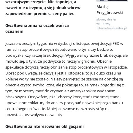
wczorajszym szczycie. Nie topnieją, a
Maciej
nawet nie utrzymują się jednak wbrew
Przygórzewski
zapowiedziom premiera ceny paliw.
główny dealer
walutowy
Gwałtowna zmiana oczekiwań za
InternetowyKantor.pl
oceanem
Jeszcze w zeszłym tygodniu w dyskusji o listopadowej decyzji FED w
ramach stóp procentowych debatowano o tym, czy będzie to
podwyżka, czy raczej brak decyzji. Wygrywał wyraźnie brak decyzji, ale
mówiło się, o tym, że podwyżka to raczej w grudniu. Obecnie
spekulacje dotyczą raczej obniżania stóp procentowych w listopadzie.
Biorąc pod uwagę, że decyzja jest 1 listopada, to już dużo czasu na
kolejne wolty nie zostało. Należy pamiętać, że szanse na obniżkę są
obecnie czysto symboliczne, ale pokazuje to, że rynek pogodził się z
tym, że możemy mieć do czynienia z amerykańskim wydaniem
płaskowyżu. Oczywiście, jeżeli chcemy korzystać z rodzimej stand-
upowej nomenklatury do analizy poczynań najważniejszego banku
centralnego na świecie. Mniejsze szanse na wzrosty stóp nie
pozostają bez wpływu na waluty.
Gwałtowne zainteresowanie obligacjami