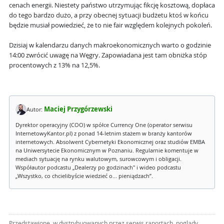
cenach energii. Niestety państwo utrzymując fikcję kosztową, dopłaca
do tego bardzo dużo, a przy obecnej sytuacji budżetu ktoś w końcu
będzie musiał powiedzieć, że to nie fair względem kolejnych pokoleń.
Dzisiaj w kalendarzu danych makroekonomicznych warto o godzinie
14:00 zwrócić uwagę na Węgry. Zapowiadana jest tam obniżka stóp
procentowych z 13% na 12,5%.
Maciej Przygórzewski
Autor:
Dyrektor operacyjny (COO) w spółce Currency One (operator serwisu
InternetowyKantor.pl) z ponad 14-letnim stażem w branży kantorów
internetowych. Absolwent Cybernetyki Ekonomicznej oraz studiów EMBA
na Uniwersytecie Ekonomicznym w Poznaniu. Regularnie komentuje w
mediach sytuację na rynku walutowym, surowcowym i obligacji.
Współautor podcastu „Dealerzy po godzinach" i wideo podcastu
„Wszystko, co chcielibyście wiedzieć o... pieniądzach”.
Przedstawione, w dystrybuowanych przez serwis raportach, poglądy,