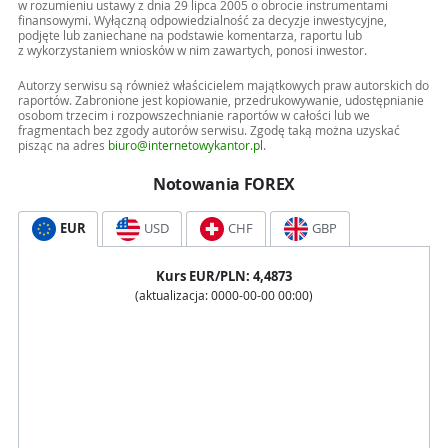
w rozumieniu ustawy z dnia 29 lipca 2005 o obrocie instrumentami
finansowymi. Wyłączną odpowiedzialność za decyzje inwestycyjne,
podjęte lub zaniechane na podstawie komentarza, raportu lub
z wykorzystaniem wniosków w nim zawartych, ponosi inwestor.
Autorzy serwisu są również właścicielem majątkowych praw autorskich do
raportów. Zabronione jest kopiowanie, przedrukowywanie, udostępnianie
osobom trzecim i rozpowszechnianie raportów w całości lub we
fragmentach bez zgody autorów serwisu. Zgodę taką można uzyskać
pisząc na adres
biuro@internetowykantor.pl
.
Notowania FOREX
EUR
USD
CHF
GBP
Kurs
EUR
/PLN:
4,4873
(aktualizacja:
0000-00-00 00:00
)