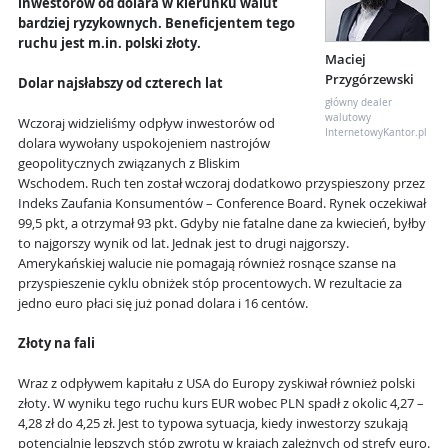
inwestorów od dolara w kierunku walut
bardziej ryzykownych. Beneficjentem tego
ruchu jest m.in. polski złoty.
Maciej
Przygórzewski
Dolar najsłabszy od czterech lat
główny dealer
walutowy
Wczoraj widzieliśmy odpływ inwestorów od
InternetowyKantor.pl
dolara wywołany uspokojeniem nastrojów
geopolitycznych związanych z Bliskim
Wschodem. Ruch ten został wczoraj dodatkowo przyspieszony przez
Indeks Zaufania Konsumentów – Conference Board. Rynek oczekiwał
99,5 pkt, a otrzymał 93 pkt. Gdyby nie fatalne dane za kwiecień, byłby
to najgorszy wynik od lat. Jednak jest to drugi najgorszy.
Amerykańskiej walucie nie pomagają również rosnące szanse na
przyspieszenie cyklu obniżek stóp procentowych. W rezultacie za
jedno euro płaci się już ponad dolara i 16 centów.
Złoty na fali
Wraz z odpływem kapitału z USA do Europy zyskiwał również polski
złoty. W wyniku tego ruchu kurs EUR wobec PLN spadł z okolic 4,27 –
4,28 zł do 4,25 zł. Jest to typowa sytuacja, kiedy inwestorzy szukają
potencjalnie lepszych stóp zwrotu w krajach zależnych od strefy euro.