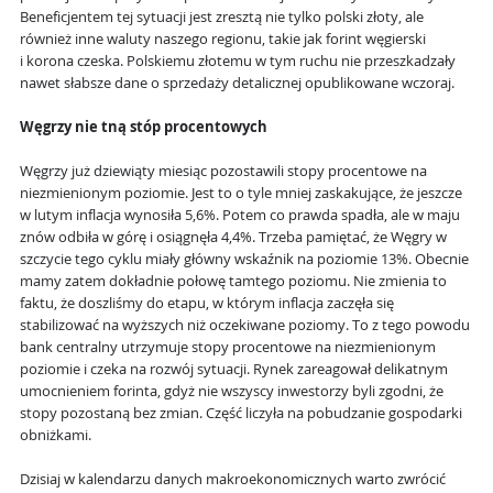
Beneficjentem tej sytuacji jest zresztą nie tylko polski złoty, ale
również inne waluty naszego regionu, takie jak forint węgierski
i korona czeska. Polskiemu złotemu w tym ruchu nie przeszkadzały
nawet słabsze dane o sprzedaży detalicznej opublikowane wczoraj.
Węgrzy nie tną stóp procentowych
Węgrzy już dziewiąty miesiąc pozostawili stopy procentowe na
niezmienionym poziomie. Jest to o tyle mniej zaskakujące, że jeszcze
w lutym inflacja wynosiła 5,6%. Potem co prawda spadła, ale w maju
znów odbiła w górę i osiągnęła 4,4%. Trzeba pamiętać, że Węgry w
szczycie tego cyklu miały główny wskaźnik na poziomie 13%. Obecnie
mamy zatem dokładnie połowę tamtego poziomu. Nie zmienia to
faktu, że doszliśmy do etapu, w którym inflacja zaczęła się
stabilizować na wyższych niż oczekiwane poziomy. To z tego powodu
bank centralny utrzymuje stopy procentowe na niezmienionym
poziomie i czeka na rozwój sytuacji. Rynek zareagował delikatnym
umocnieniem forinta, gdyż nie wszyscy inwestorzy byli zgodni, że
stopy pozostaną bez zmian. Część liczyła na pobudzanie gospodarki
obniżkami.
Dzisiaj w kalendarzu danych makroekonomicznych warto zwrócić