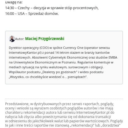
uwagę na:
14:30 – Czechy – decyzja w sprawie stóp procentowych,
16:00 – USA – Sprzedaż domów.
Maciej Przygórzewski
Autor:
Dyrektor operacyjny (COO) w spółce Currency One (operator serwisu
InternetowyKantor.pl) z ponad 14-letnim stażem w branży kantorów
internetowych. Absolwent Cybernetyki Ekonomicznej oraz studiów EMBA
na Uniwersytecie Ekonomicznym w Poznaniu. Regularnie komentuje w
mediach sytuację na rynku walutowym, surowcowym i obligacji.
Współautor podcastu „Dealerzy po godzinach" i wideo podcastu
„Wszystko, co chcielibyście wiedzieć o... pieniądzach”.
Przedstawione, w dystrybuowanych przez serwis raportach, poglądy,
oceny i wnioski są wyrazem osobistych poglądów autorów i nie mają
charakteru rekomendacji autora lub serwisu InternetowyKantor.pl do
nabycia lub zbycia albo powstrzymania się od dokonania transakcji
w odniesieniu do jakichkolwiek walut lub papierów wartościowych. Poglądy
te jak i inne treści raportów nie stanowią „rekomendacji” lub „doradztwa”