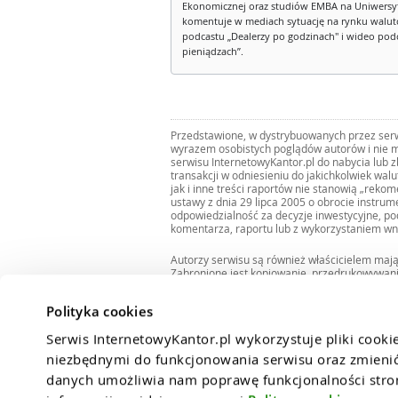
Ekonomicznej oraz studiów EMBA na Uniwersy
komentuje w mediach sytuację na rynku walut
podcastu „Dealerzy po godzinach" i wideo podca
pieniądzach”.
Przedstawione, w dystrybuowanych przez serwi
wyrazem osobistych poglądów autorów i nie m
serwisu InternetowyKantor.pl do nabycia lub 
transakcji w odniesieniu do jakichkolwiek wal
jak i inne treści raportów nie stanowią „reko
ustawy z dnia 29 lipca 2005 o obrocie instru
odpowiedzialność za decyzje inwestycyjne, po
komentarza, raportu lub z wykorzystaniem wn
Autorzy serwisu są również właścicielem maj
Zabronione jest kopiowanie, przedrukowywan
i rozpowszechnianie raportów w całości lub 
Zgodę taką można uzyskać pisząc na adres
bi
Polityka cookies
Serwis InternetowyKantor.pl wykorzystuje pliki cooki
niezbędnymi do funkcjonowania serwisu oraz zmienić 
danych umożliwia nam poprawę funkcjonalności strony