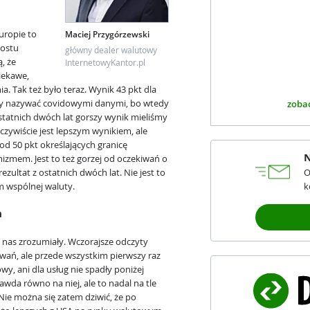
uropie to
Maciej Przygórzewski
rostu
główny dealer walutowy
, że
InternetowyKantor.pl
ciekawe,
a. Tak też było teraz. Wynik 43 pkt dla
emy nazywać covidowymi danymi, bo wtedy
zobac
tatnich dwóch lat gorszy wynik mieliśmy
 oczywiście jest lepszym wynikiem, ale
 od 50 pkt określających granicę
N
mem. Jest to też gorzej od oczekiwań o
rezultat z ostatnich dwóch lat. Nie jest to
O
 wspólnej waluty.
k
m
nas zrozumiały. Wczorajsze odczyty
iwań, ale przede wszystkim pierwszy raz
y, ani dla usług nie spadły poniżej
awda równo na niej, ale to nadal na tle
ie można się zatem dziwić, że po