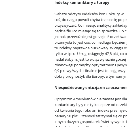
Indeksy koniunktury z Europy
Słabsze odczyty indeksów koniunktury w E
coś, do czego powoli chyba trzeba się po p
przyzwyczaić. Co miesiąc analitycy zakładają
będzie źle i co miesiąc się to sprawdza. Co 
jednak przeważnie jest gorzej niż oczekiwani
przemysłu to jest coś, co niedługo będzi
te indeksy naprawdę nurkowały. W ciągu os
tylko w lipcu. Usługi osiągnęły 47,8 pkt, co
nadal słabym. Jest to wciąż wyraźnie gorzej
równowagi pomiędzy optymizmem i pesymiz
0,9 pkt wyższych i finalnie jest to najgorszy 
dobry prognostyk dla Europy, a tym samym
Niespodziewany entuzjazm za oceane
Optymizm Amerykanów nie zawsze jest dla 
koniunktury były nie tylko lepsze od oczek
od kwietnia tego roku ani indeks przemysłow
bariery 50 pkt. Przemysł zatrzymał się co pr
innych dużych gospodarek świetny wynik. N