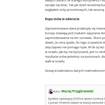
słabych danych ze Starego Kontynentu i d
zaczęło się dziać. Tak jak dzień wcześniej k
względem stóp procentowych, tak wczoraj 
Ropa znów w odwrocie
Zaprezentowane dane przełożyły się równi
Europy stawiają pod znakiem zapytania d
zapotrzebowania na ten surowiec. Skoro po
dziwić, że cena spada. Do tego oczywiście d
zwyczajowo nie pomaga ropie. W tle są też s
w Izraelu. Jaki by nie był powód, jest to ok
rezultacie znów jesteśmy na poziomach, d
walk w Izraelu.
Dzisiaj w kalendarzu danych makroekonom
Maciej Przygórzewski
Autor:
Dyrektor operacyjny (COO) w spółce Currency 
z ponad 14-letnim stażem w branży kantorów 