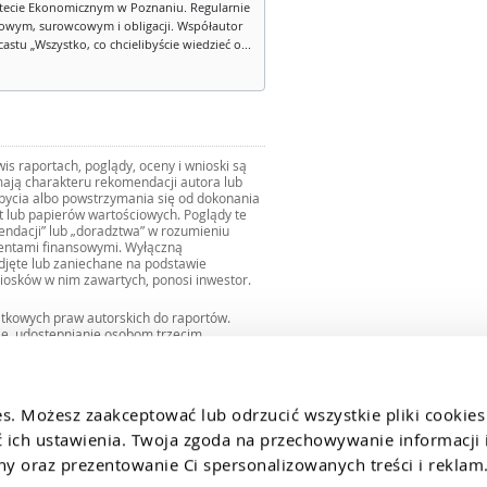
tecie Ekonomicznym w Poznaniu. Regularnie
owym, surowcowym i obligacji. Współautor
stu „Wszystko, co chcielibyście wiedzieć o...
s raportach, poglądy, oceny i wnioski są
ają charakteru rekomendacji autora lub
zbycia albo powstrzymania się od dokonania
ut lub papierów wartościowych. Poglądy te
mendacji” lub „doradztwa” w rozumieniu
mentami finansowymi. Wyłączną
djęte lub zaniechane na podstawie
iosków w nim zawartych, ponosi inwestor.
ątkowych praw autorskich do raportów.
ie, udostępnianie osobom trzecim
we fragmentach bez zgody autorów serwisu.
uro@internetowykantor.pl
.
es. Możesz zaakceptować lub odrzucić wszystkie pliki cookies
ich ustawienia. Twoja zgoda na przechowywanie informacji i
 oraz prezentowanie Ci spersonalizowanych treści i reklam.