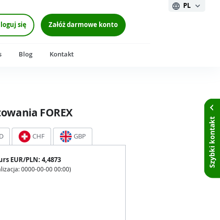
PL
loguj się
Załóż darmowe konto
s
Blog
Kontakt
towania FOREX
Szybki kontakt
D
CHF
GBP
urs
EUR
/PLN:
4,4873
lizacja:
0000-00-00 00:00
)