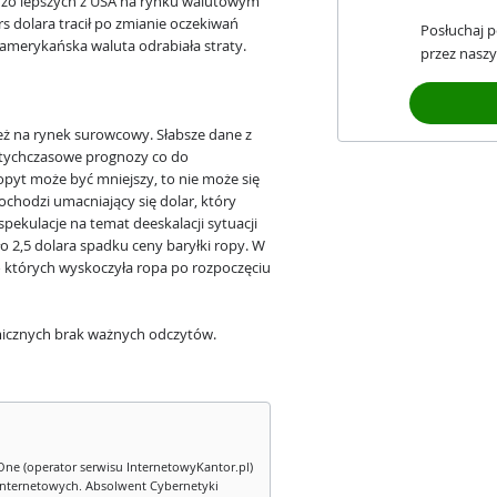
użo lepszych z USA na rynku walutowym
urs dolara tracił po zmianie oczekiwań
Posłuchaj 
amerykańska waluta odrabiała straty.
przez naszy
eż na rynek surowcowy. Słabsze dane z
otychczasowe prognozy co do
pyt może być mniejszy, to nie może się
ochodzi umacniający się dolar, który
pekulacje na temat deeskalacji sytuacji
oło 2,5 dolara spadku ceny baryłki ropy. W
o których wyskoczyła ropa po rozpoczęciu
icznych brak ważnych odczytów.
One (operator serwisu InternetowyKantor.pl)
internetowych. Absolwent Cybernetyki