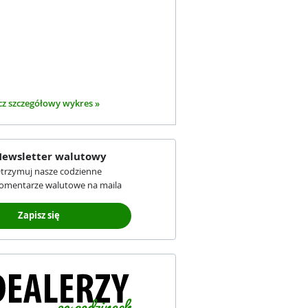
z szczegółowy wykres »
ewsletter walutowy
trzymuj nasze codzienne
omentarze walutowe na maila
Zapisz się