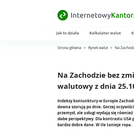
Jak to działa
Kalkulator walut
K
Strona główna
>
Rynek walut
>
Na Zachodz
Na Zachodzie bez zm
walutowy z dnia 25.1
Indeksy koniunktury w Europie Zachod
dawna szorują po dnie. Gorzej oczywiś
przemysł, ale usługi wydają się również
słabe perspektywy. Dla kontrastu USA 
bardzo dobre dane. W tle tanieje ropa.