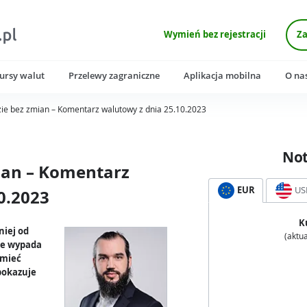
Wymień bez rejestracji
Za
ursy walut
Przelewy zagraniczne
Aplikacja mobilna
O na
ie bez zmian – Komentarz walutowy z dnia 25.10.2023
No
ian – Komentarz
EUR
US
0.2023
K
niej od
(aktua
cie wypada
 mieć
pokazuje