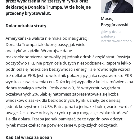
przez wydarzenia na szerszym rynku oraz
deklaracje Donalda Trumpa. W tle kolejne
przeceny kryptowalut.
Maciej
Przygórzewski
Dolar odrabia straty
główny dealer
walutowy
Amerykańska waluta nie miała po inauguracji
InternetowyKantor.pl
Donalda Trumpa tak dobrej passy, jak wielu
analityków sądziło. Wczorajsze dane
makroekonomiczne pozwoliły jej jednak odrobić część strat. Rewizja
odczytów o PKB nie przyniosła dużych niespodzianek. Raptem lekko
podniósł się indeks cen bez żywności i energii, ale równolegle wzrósł
też deflator PKB. Jest to wskaźnik pokazujący, jaka część wzrostu PKB
wynika ze zwiększenia cen. Dużo lepiej wypadły z kolei zamówienia na
dobra trwałego użytku. Rosły one o 3,1% w styczniu względem
oczekiwanych 2%. Słabiej natomiast zaprezentowała się liczba
wniosków o zasiłek dla bezrobotnych. Rynki uznały, że dane są
jednak korzystne dla USA. Patrząc na to jednak z boku, warto zwrócić
uwagę, że słabsze odczyty z rynku pracy mogą się szybko skończyć
źle dla dolara. Trzeba jednak pamiętać, że to tygodniowy odczyt i
rynek może czekać na potwierdzenie w przyszłych odczytach.
Kapitał wraca za ocean