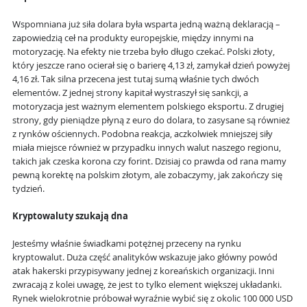
Wspomniana już siła dolara była wsparta jedną ważną deklaracją –
zapowiedzią ceł na produkty europejskie, między innymi na
motoryzację. Na efekty nie trzeba było długo czekać. Polski złoty,
który jeszcze rano ocierał się o barierę 4,13 zł, zamykał dzień powyżej
4,16 zł. Tak silna przecena jest tutaj sumą właśnie tych dwóch
elementów. Z jednej strony kapitał wystraszył się sankcji, a
motoryzacja jest ważnym elementem polskiego eksportu. Z drugiej
strony, gdy pieniądze płyną z euro do dolara, to zasysane są również
z rynków ościennych. Podobna reakcja, aczkolwiek mniejszej siły
miała miejsce również w przypadku innych walut naszego regionu,
takich jak czeska korona czy forint. Dzisiaj co prawda od rana mamy
pewną korektę na polskim złotym, ale zobaczymy, jak zakończy się
tydzień.
Kryptowaluty szukają dna
Jesteśmy właśnie świadkami potężnej przeceny na rynku
kryptowalut. Duża część analityków wskazuje jako główny powód
atak hakerski przypisywany jednej z koreańskich organizacji. Inni
zwracają z kolei uwagę, że jest to tylko element większej układanki.
Rynek wielokrotnie próbował wyraźnie wybić się z okolic 100 000 USD