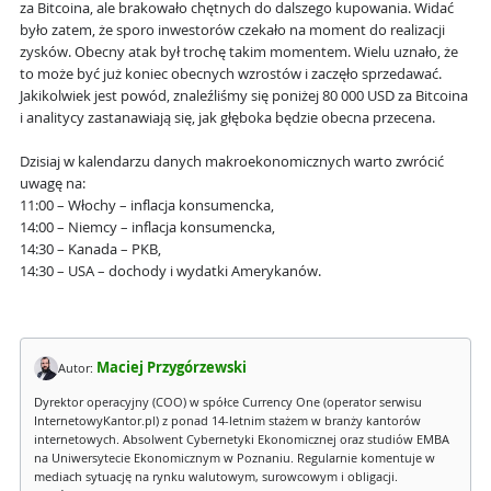
za Bitcoina, ale brakowało chętnych do dalszego kupowania. Widać
było zatem, że sporo inwestorów czekało na moment do realizacji
zysków. Obecny atak był trochę takim momentem. Wielu uznało, że
to może być już koniec obecnych wzrostów i zaczęło sprzedawać.
Jakikolwiek jest powód, znaleźliśmy się poniżej 80 000 USD za Bitcoina
i analitycy zastanawiają się, jak głęboka będzie obecna przecena.
Dzisiaj w kalendarzu danych makroekonomicznych warto zwrócić
uwagę na:
11:00 – Włochy – inflacja konsumencka,
14:00 – Niemcy – inflacja konsumencka,
14:30 – Kanada – PKB,
14:30 – USA – dochody i wydatki Amerykanów.
Maciej Przygórzewski
Autor:
Dyrektor operacyjny (COO) w spółce Currency One (operator serwisu
InternetowyKantor.pl) z ponad 14-letnim stażem w branży kantorów
internetowych. Absolwent Cybernetyki Ekonomicznej oraz studiów EMBA
na Uniwersytecie Ekonomicznym w Poznaniu. Regularnie komentuje w
mediach sytuację na rynku walutowym, surowcowym i obligacji.