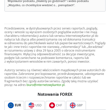
Współautor podcastu „Dealerzy po godzinach" i wideo podcastu
„Wszystko, co chcielibyście wiedzieć o... pieniądzach”.
Przedstawione, w dystrybuowanych przez serwis raportach, poglądy,
oceny i wnioski są wyrazem osobistych poglądów autorów i nie mają
charakteru rekomendacji autora lub serwisu InternetowyKantor.pl do
nabycia lub zbycia albo powstrzymania się od dokonania transakcji
w odniesieniu do jakichkolwiek walut lub papierów wartościowych. Poglądy
te jak i inne treści raportów nie stanowią „rekomendacji” lub „doradztwa”
w rozumieniu ustawy z dnia 29 lipca 2005 o obrocie instrumentami
finansowymi. Wyłączną odpowiedzialność za decyzje inwestycyjne,
podjęte lub zaniechane na podstawie komentarza, raportu lub
z wykorzystaniem wniosków w nim zawartych, ponosi inwestor.
Autorzy serwisu są również właścicielem majątkowych praw autorskich do
raportów. Zabronione jest kopiowanie, przedrukowywanie, udostępnianie
osobom trzecim i rozpowszechnianie raportów w całości lub we
fragmentach bez zgody autorów serwisu. Zgodę taką można uzyskać
pisząc na adres
biuro@internetowykantor.pl
.
Notowania FOREX
EUR
USD
CHF
GBP