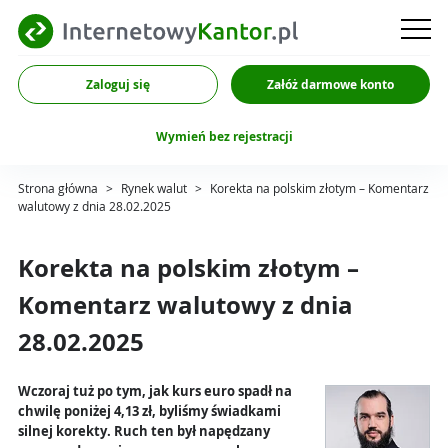
Zaloguj się
Załóż darmowe konto
Wymień bez rejestracji
Strona główna
>
Rynek walut
>
Korekta na polskim złotym – Komentarz
walutowy z dnia 28.02.2025
Korekta na polskim złotym –
Komentarz walutowy z dnia
28.02.2025
Wczoraj tuż po tym, jak kurs euro spadł na
chwilę poniżej 4,13 zł, byliśmy świadkami
silnej korekty. Ruch ten był napędzany