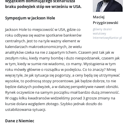
wyjątkiem dominującego scenariusza
braku podwyżek stóp we wrześniu w USA.
Maciej
Sympozjum w Jackson Hole
Przygórzewski
Jackson Hole to miejscowość w USA, gdzie co
główny dealer
walutowy
roku odbywa się ważne spotkanie bankierów
InternetowyKantor.pl
centralnych. Jest to na tyle ważny element w
kalendarzach makroekonomicznych, że wielu
analityków czeka na nie z zapartym tchem. Czasem jest tak jak w
zeszłym roku, kiedy mamy bombę i dużo niespodzianek, czasem jak
w tym, kiedy w sumie nie wiadomo, co mamy. Wystąpienia w tym
roku mówiły głównie o rozsądku w podejściu. Co to znaczy? Mniej
więcej tyle, że jak sytuacja się pogorszy, a ceny będą się utrzymywać
wysokie, to podniosą stopy procentowe. Jak będzie dobrze, to nie
będzie dalszych podwyżek, a w dalszej perspektywie nawet obniżki.
Rynek oczywiście na samym początku miał bardzo dużą zmienność.
W ciągu kilku kwadransów widzieliśmy ponad 3 grosze zmiany na
kursie dolara względem złotego. Szybko jednak doszło do
ustabilizowania sytuacji.
Dane z Niemiec