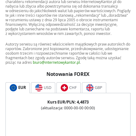
charakteru rekomendacji autora lub serwisu InternetowyKantor.pl do
nabycia lub zbycia albo powstrzymania się od dokonania transakcji
w odniesieniu do jakichkolwiek walut lub papierów wartościowych. Poglądy
te jak i inne treści raportów nie stanowią „rekomendacji” lub „doradztwa”
w rozumieniu ustawy z dnia 29 lipca 2005 o obrocie instrumentami
finansowymi. Wyłączną odpowiedzialność za decyzje inwestycyjne,
podjęte lub zaniechane na podstawie komentarza, raportu lub
z wykorzystaniem wniosków w nim zawartych, ponosi inwestor.
Autorzy serwisu są również właścicielem majątkowych praw autorskich do
raportów. Zabronione jest kopiowanie, przedrukowywanie, udostępnianie
osobom trzecim i rozpowszechnianie raportów w całości lub we
fragmentach bez zgody autorów serwisu. Zgodę taką można uzyskać
pisząc na adres
biuro@internetowykantor.pl
.
Notowania FOREX
EUR
USD
CHF
GBP
Kurs
EUR
/PLN:
4,4873
(aktualizacja:
0000-00-00 00:00
)