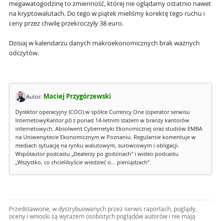
megawatogodzinę to zmienność, której nie oglądamy ostatnio nawet
na kryptowalutach. Do tego w piątek mieliśmy korektę tego ruchu i
ceny przez chwilę przekroczyły 38 euro.
Dzisiaj w kalendarzu danych makroekonomicznych brak ważnych
odczytów.
Maciej Przygórzewski
Autor:
Dyrektor operacyjny (COO) w spółce Currency One (operator serwisu
InternetowyKantor.pl) z ponad 14-letnim stażem w branży kantorów
internetowych. Absolwent Cybernetyki Ekonomicznej oraz studiów EMBA
na Uniwersytecie Ekonomicznym w Poznaniu. Regularnie komentuje w
mediach sytuację na rynku walutowym, surowcowym i obligacji.
Współautor podcastu „Dealerzy po godzinach" i wideo podcastu
„Wszystko, co chcielibyście wiedzieć o... pieniądzach”.
Przedstawione, w dystrybuowanych przez serwis raportach, poglądy,
oceny i wnioski są wyrazem osobistych poglądów autorów i nie mają