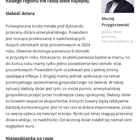
naszego regionu nie radzą sobie najlepiej.
Słabość dolara
Maciej
Przygórzewski
Poświąteczna środa minęła pod dyktando
przeceny dolara amerykańskiego. Powodem
główny dealer
walutowy
jest rosnące przekonanie o nadchodzących
InternetowyKantor.pl
dużych obniżkach stóp procentowych w 2024
roku. Obecnie dominuje scenariusz 6 obniżek
w przyszłym roku. Oznacza to, że jeżeli pierwsza będzie w marcu, to
do końca roku mamy tylko jedno posiedzenie bez obniżki stóp
procentowych. Powodem tych oczekiwań jest z jednej strony
spadająca inflacja. Z drugiej mamy jednak spekulacje na temat
potencjalnego spowolnienia gospodarczego na świecie. W takiej
sytuacji słabszy dolar jest tym, co może pomóc amerykańskiej
gospodarce przejść przez trudniejsze czasy spokojniej. Słabszy dolar
to bowiem wsparcie eksporterów, których towary będą relatywnie
bardziej konkurencyjne. Jest to też cios w dobra importowane, przez
co więcej opłaca się tworzyć w kraju. Rynki już teraz reagują przeceną
dolara widząc, co nadchodzi. Od wczoraj dolar osłabił się niemal cent
względem euro.
Niespodzianka na ropie