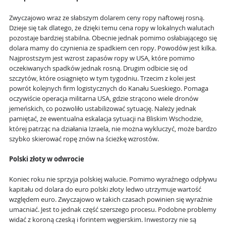
Zwyczajowo wraz ze słabszym dolarem ceny ropy naftowej rosną.
Dzieje się tak dlatego, że dzięki temu cena ropy w lokalnych walutach
pozostaje bardziej stabilna. Obecnie jednak pomimo osłabiającego się
dolara mamy do czynienia ze spadkiem cen ropy. Powodów jest kilka.
Najprostszym jest wzrost zapasów ropy w USA, które pomimo
oczekiwanych spadków jednak rosną. Drugim odbicie się od
szczytów, które osiągnięto w tym tygodniu. Trzecim z kolei jest
powrót kolejnych firm logistycznych do Kanału Sueskiego. Pomaga
oczywiście operacja militarna USA, gdzie strącono wiele dronów
jemeńskich, co pozwoliło ustabilizować sytuację. Należy jednak
pamiętać, że ewentualna eskalacja sytuacji na Bliskim Wschodzie,
której patrząc na działania Izraela, nie można wykluczyć, może bardzo
szybko skierować ropę znów na ścieżkę wzrostów.
Polski złoty w odwrocie
Koniec roku nie sprzyja polskiej walucie. Pomimo wyraźnego odpływu
kapitału od dolara do euro polski złoty ledwo utrzymuje wartość
względem euro. Zwyczajowo w takich czasach powinien się wyraźnie
umacniać. Jest to jednak część szerszego procesu. Podobne problemy
widać z koroną czeską i forintem węgierskim. Inwestorzy nie są