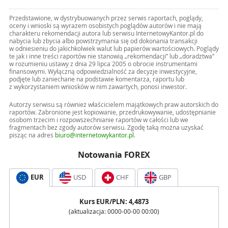
Przedstawione, w dystrybuowanych przez serwis raportach, poglądy,
oceny i wnioski są wyrazem osobistych poglądów autorów i nie mają
charakteru rekomendacji autora lub serwisu InternetowyKantor.pl do
nabycia lub zbycia albo powstrzymania się od dokonania transakcji
w odniesieniu do jakichkolwiek walut lub papierów wartościowych. Poglądy
te jak i inne treści raportów nie stanowią „rekomendacji” lub „doradztwa”
w rozumieniu ustawy z dnia 29 lipca 2005 o obrocie instrumentami
finansowymi. Wyłączną odpowiedzialność za decyzje inwestycyjne,
podjęte lub zaniechane na podstawie komentarza, raportu lub
z wykorzystaniem wniosków w nim zawartych, ponosi inwestor.
Autorzy serwisu są również właścicielem majątkowych praw autorskich do
raportów. Zabronione jest kopiowanie, przedrukowywanie, udostępnianie
osobom trzecim i rozpowszechnianie raportów w całości lub we
fragmentach bez zgody autorów serwisu. Zgodę taką można uzyskać
pisząc na adres
biuro@internetowykantor.pl
.
Notowania FOREX
EUR
USD
CHF
GBP
Kurs
EUR
/PLN:
4,4873
(aktualizacja:
0000-00-00 00:00
)