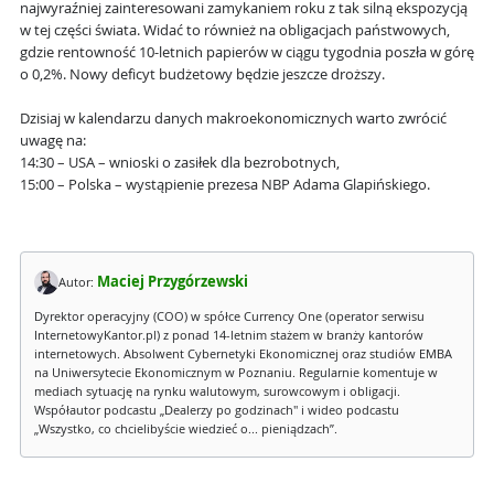
najwyraźniej zainteresowani zamykaniem roku z tak silną ekspozycją
w tej części świata. Widać to również na obligacjach państwowych,
gdzie rentowność 10-letnich papierów w ciągu tygodnia poszła w górę
o 0,2%. Nowy deficyt budżetowy będzie jeszcze droższy.
Dzisiaj w kalendarzu danych makroekonomicznych warto zwrócić
uwagę na:
14:30 – USA – wnioski o zasiłek dla bezrobotnych,
15:00 – Polska – wystąpienie prezesa NBP Adama Glapińskiego.
Maciej Przygórzewski
Autor:
Dyrektor operacyjny (COO) w spółce Currency One (operator serwisu
InternetowyKantor.pl) z ponad 14-letnim stażem w branży kantorów
internetowych. Absolwent Cybernetyki Ekonomicznej oraz studiów EMBA
na Uniwersytecie Ekonomicznym w Poznaniu. Regularnie komentuje w
mediach sytuację na rynku walutowym, surowcowym i obligacji.
Współautor podcastu „Dealerzy po godzinach" i wideo podcastu
„Wszystko, co chcielibyście wiedzieć o... pieniądzach”.