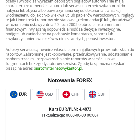
oceny i wnioski są wyrazem osobistych poglądów autorów i nie mają
charakteru rekomendacji autora lub serwisu InternetowyKantor.pl do
nabycia lub zbycia albo powstrzymania się od dokonania transakcji
w odniesieniu do jakichkolwiek walut lub papierów wartościowych. Poglądy
te jak i inne treści raportów nie stanowią „rekomendacji” lub „doradztwa”
w rozumieniu ustawy z dnia 29 lipca 2005 o obrocie instrumentami
finansowymi. Wyłączną odpowiedzialność za decyzje inwestycyjne,
podjęte lub zaniechane na podstawie komentarza, raportu lub
z wykorzystaniem wniosków w nim zawartych, ponosi inwestor.
Autorzy serwisu są również właścicielem majątkowych praw autorskich do
raportów. Zabronione jest kopiowanie, przedrukowywanie, udostępnianie
osobom trzecim i rozpowszechnianie raportów w całości lub we
fragmentach bez zgody autorów serwisu. Zgodę taką można uzyskać
pisząc na adres
biuro@internetowykantor.pl
.
Notowania FOREX
EUR
USD
CHF
GBP
Kurs
EUR
/PLN:
4,4873
(aktualizacja:
0000-00-00 00:00
)