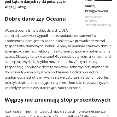
pod kątem danych rynki poświęcą im
Maciej
więcej uwagi.
Przygórzewski
Dobre dane zza Oceanu
główny dealer
walutowy
InternetowyKantor.pl
Wczoraj poznaliśmy pakiet danych z USA.
Lepiej od oczekiwań wypadł indeks zaufania konsumentów –
Conference Board. Jest to badanie ankietowe prowadzone wśród
gospodarstw domowych. Pokazuje ono, że pomimo czarnych chmur
zbierających się nad niektórymi sektorami gospodarki optymizm nie
spada. Dlaczego to takie ważne? Gdy spada optymizm a konsumenci
zmniejszają wydatki, szybko może to przełożyć się na realną
gospodarkę. To właśnie dlatego wskaźniki takie wykorzystywane są
do przewidywania przyszłych problemów. Dodatkową dobrą
wiadomością jest utrzymywanie się wzrostu cen nieruchomości. Jest
to o tyle istotne, że spadające ceny nieruchomości to zawsze ryzyko,
że kredyty będą niewystarczająco zabezpieczone.
Węgrzy nie zmieniają stóp procentowych
Jeżeli czasami jest nam źle słuchając o sytuacji monetarnej zawsze
możemy spojrzeć co dzieje się u Orbana. Inflacja 25,4% powoduje, że