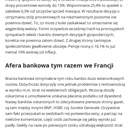
stopy procentowe wzrosły do 13%. Wspomniane 25,4% to spadek o
zaledwie 0,3% od szczytów sprzed miesiąca. W rezultacie decyzja o
utrzymaniu stóp procentowych na niezmienionym poziomie nie
powinna dziwić. To, co może z kolei zaskakiwać to umacnianie się
węgierskiej waluty. Forint oczywiście wcześniej tracił na prorosyjskich
sympatiach władz i bardzo dziwnych decyzjach gospodarczych,
korekta nie powinna zatem dziwić. Z drugiej strony tamtejsze
społeczeństwo gwałtownie ubożeje. Pensje rosną o 16,1% to już
niemal 10% wolniej od inflacji.
Afera bankowa tym razem we Francji
Branża bankowa otrzymała w tym roku bardzo dużo wizerunkowych
ciosów. Dotychczas dotyczyły one jednak problemów z rentownością
w wyniku m.in. strat na wieloletnich obligacjach. Wczoraj doszły
oskarżenia o umożliwienie unikania płacenia podatku od dywidend.
Nazwy banków oskarżonych to zdecydowane pierwsze strony gazet,
są tam między innymi BNP, HSBC czy Societe Generale. Oczywiście
sam fakt przeszukań w siedzibach nie potwierdza winy, a patrząc na
niektóre komentarze, część osób zachowuje się jakby wyroki już
padły. Giełdy na razie po pierwszym szoku odrabiają większość strat.