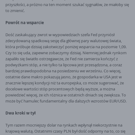
przyszłości, a próżno na ten moment szukać sygnałów, że miałoby się
to zmienić.
Powrót na wsparcie
Dość zaskakujący zwrot w wypowiedziach szefa Fed przyniósł
zdecydowaną spadkową sesję dla głównej pary walutowej świata,
która próbuje dzisiaj zakotwiczyć poniżej wsparcia na poziomie 1,09.
Czy to się uda, zapewne zobaczymy dzisiaj. Niemniej jednak rynkom
zapaliło się światło ostrzegawcze, że Fed nie zamierza kończyć z
podwyżkami stóp, a nie tylko ta lipcowa jest przesądzona, a coraz
bardziej prawdopodobna na posiedzeniu we wrześniu. Co więcej,
ostatnie dane makro pokazują jasno, że gospodarka w USA jest w
znacznie lepszej kondycji niż ta europejska, co może sugerować, że
docelowe wartości stóp procentowych będą wyższe, a można
powiedzieć więcej, że ich różnica w ostatnich dniach się zwiększa. To
może być hamulec fundamentalny dla dalszych wzrostów EUR/USD.
Dwa kroki w tył
Tym razem mocniejszy dolar na rynkach wpłynął niekorzystnie na
krajową walutą. Ostatnimi czasy PLN był dość odporny na to, co się