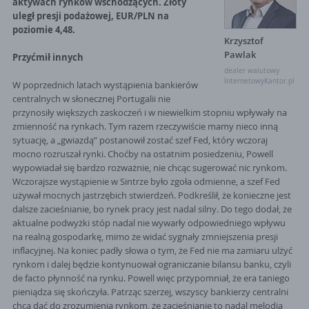
aktywach rynków wschodzących. Złoty
uległ presji podażowej, EUR/PLN na
poziomie 4,48.
Krzysztof
Pawlak
Przyćmił innych
dealer walutowy
InternetowyKantor.pl
W poprzednich latach wystąpienia bankierów
centralnych w słonecznej Portugalii nie
przynosiły większych zaskoczeń i w niewielkim stopniu wpływały na
zmienność na rynkach. Tym razem rzeczywiście mamy nieco inną
sytuację, a „gwiazdą” postanowił zostać szef Fed, który wczoraj
mocno rozruszał rynki. Choćby na ostatnim posiedzeniu, Powell
wypowiadał się bardzo rozważnie, nie chcąc sugerować nic rynkom.
Wczorajsze wystąpienie w Sintrze było zgoła odmienne, a szef Fed
używał mocnych jastrzębich stwierdzeń. Podkreślił, że konieczne jest
dalsze zacieśnianie, bo rynek pracy jest nadal silny. Do tego dodał, że
aktualne podwyżki stóp nadal nie wywarły odpowiedniego wpływu
na realną gospodarkę, mimo że widać sygnały zmniejszenia presji
inflacyjnej. Na koniec padły słowa o tym, że Fed nie ma zamiaru ulżyć
rynkom i dalej będzie kontynuował ograniczanie bilansu banku, czyli
de facto płynność na rynku. Powell więc przypomniał, że era taniego
pieniądza się skończyła. Patrząc szerzej, wszyscy bankierzy centralni
chcą dać do zrozumienia rynkom, że zacieśnianie to nadal melodia