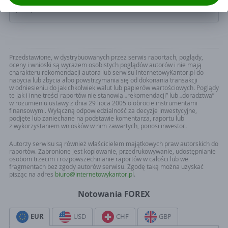
godzinach" i wideo podcastu „Wszystko, co chcielibyście wiedzieć o...
z ustawa o świadczeniu usług drogą elektroniczną.
pieniądzach”.
Administratorem danych osobowych jest Currency One S.A. z siedzibą
w Poznaniu 61-754, ul. Szyperska 14, operator serwisu
InternetowyKantor.pl. Zgoda jest dobrowolna. Pamiętaj, ze w każdym
momencie mozższ odwołac zgodę. Twoje dane osobowe nie beda
Przedstawione, w dystrybuowanych przez serwis raportach, poglądy,
przekazywane poza granice EOG ani udostępnianie organizacjom
oceny i wnioski są wyrazem osobistych poglądów autorów i nie mają
miedzynarodowym.
charakteru rekomendacji autora lub serwisu InternetowyKantor.pl do
nabycia lub zbycia albo powstrzymania się od dokonania transakcji
w odniesieniu do jakichkolwiek walut lub papierów wartościowych. Poglądy
te jak i inne treści raportów nie stanowią „rekomendacji” lub „doradztwa”
w rozumieniu ustawy z dnia 29 lipca 2005 o obrocie instrumentami
finansowymi. Wyłączną odpowiedzialność za decyzje inwestycyjne,
podjęte lub zaniechane na podstawie komentarza, raportu lub
z wykorzystaniem wniosków w nim zawartych, ponosi inwestor.
Autorzy serwisu są również właścicielem majątkowych praw autorskich do
raportów. Zabronione jest kopiowanie, przedrukowywanie, udostępnianie
osobom trzecim i rozpowszechnianie raportów w całości lub we
fragmentach bez zgody autorów serwisu. Zgodę taką można uzyskać
pisząc na adres
biuro@internetowykantor.pl
.
Notowania FOREX
EUR
USD
CHF
GBP