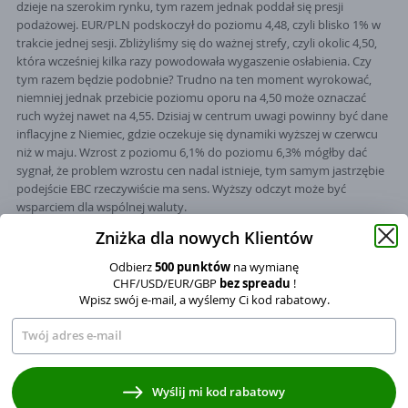
dzieje na szerokim rynku, tym razem jednak poddał się presji
podażowej. EUR/PLN podskoczył do poziomu 4,48, czyli blisko 1% w
trakcie jednej sesji. Zbliżyliśmy się do ważnej strefy, czyli okolic 4,50,
która wcześniej kilka razy powodowała wygaszenie osłabienia. Czy
tym razem będzie podobnie? Trudno na ten moment wyrokować,
niemniej jednak przebicie poziomu oporu na 4,50 może oznaczać
ruch wyżej nawet na 4,55. Dzisiaj w centrum uwagi powinny być dane
inflacyjne z Niemiec, gdzie oczekuje się dynamiki wyższej w czerwcu
niż w maju. Wzrost z poziomu 6,1% do poziomu 6,3% mógłby dać
sygnał, że problem wzrostu cen nadal istnieje, tym samym jastrzębie
podejście EBC rzeczywiście ma sens. Wyższy odczyt może być
wsparciem dla wspólnej waluty.
Zniżka dla nowych Klientów
Odbierz
500 punktów
na wymianę
CHF/USD/EUR/GBP
bez spreadu
!
Krzysztof Pawlak
Autor:
Wpisz swój e-mail, a wyślemy Ci kod rabatowy.
Ekonomista, kierownik Działu Dealerskiego w spółce Currency One
(operator serwisu InternetowyKantor.pl) z ponad 13-letnim
doświadczeniem w branży. Ekspert w dziedzinie makroekonomii oraz
prognozowania trendów giełdowych i walutowych. Absolwent Finansów i
Wyrażam zgodę na przetwarzanie moich danych osobowych
Rachunkowości na UE w Poznaniu, dyplomowany specjalista od
Wyślij mi kod rabatowy
zarządzania ryzykiem w bankowości. Współautor podcastu „Dealerzy po
w zakresie adresu mailowego na wysyłanie kodu rabatowego, zgodnie