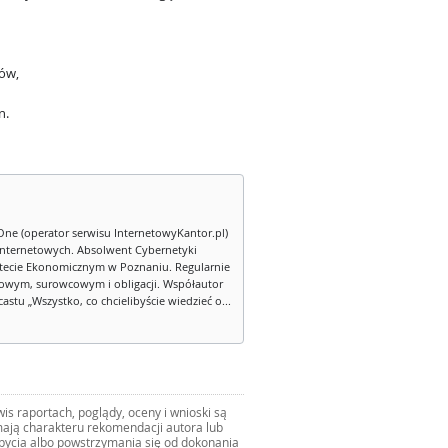
ów,
n.
One (operator serwisu InternetowyKantor.pl)
internetowych. Absolwent Cybernetyki
tecie Ekonomicznym w Poznaniu. Regularnie
owym, surowcowym i obligacji. Współautor
stu „Wszystko, co chcielibyście wiedzieć o...
s raportach, poglądy, oceny i wnioski są
ają charakteru rekomendacji autora lub
zbycia albo powstrzymania się od dokonania