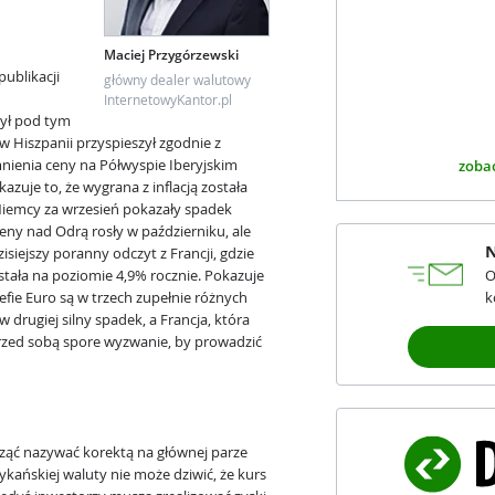
Maciej Przygórzewski
publikacji
główny dealer walutowy
h
InternetowyKantor.pl
był pod tym
Hiszpanii przyspieszył zgodnie z
nienia ceny na Półwyspie Iberyjskim
zobac
azuje to, że wygrana z inflacją została
 Niemcy za wrzesień pokazały spadek
 ceny nad Odrą rosły w październiku, ale
N
isiejszy poranny odczyt z Francji, gdzie
tała na poziomie 4,9% rocznie. Pokazuje
O
efie Euro są w trzech zupełnie różnych
k
w drugiej silny spadek, a Francja, która
przed sobą spore wyzwanie, by prowadzić
ząć nazywać korektą na głównej parze
kańskiej waluty nie może dziwić, że kurs