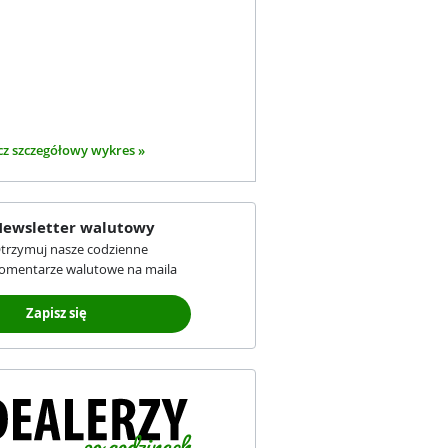
z szczegółowy wykres »
ewsletter walutowy
trzymuj nasze codzienne
omentarze walutowe na maila
Zapisz się