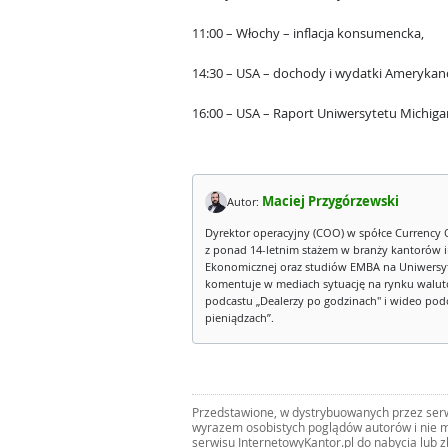
11:00 – Włochy – inflacja konsumencka,
14:30 – USA – dochody i wydatki Amerykan
16:00 – USA – Raport Uniwersytetu Michiga
Maciej Przygórzewski
Autor:
Dyrektor operacyjny (COO) w spółce Currency 
z ponad 14-letnim stażem w branży kantorów 
Ekonomicznej oraz studiów EMBA na Uniwersy
komentuje w mediach sytuację na rynku walut
podcastu „Dealerzy po godzinach" i wideo podca
pieniądzach”.
Przedstawione, w dystrybuowanych przez serwi
wyrazem osobistych poglądów autorów i nie m
serwisu InternetowyKantor.pl do nabycia lub 