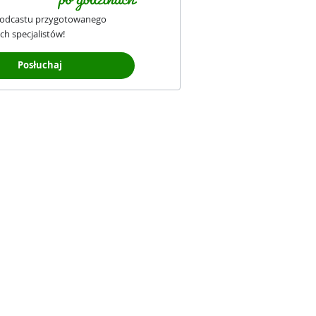
podcastu przygotowanego
ch specjalistów!
Posłuchaj