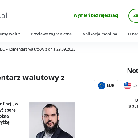
Wymień bez rejestracji
Za
ursy walut
Przelewy zagraniczne
Aplikacja mobilna
O na
EBC – Komentarz walutowy z dnia 29.09.2023
No
entarz walutowy z
EUR
US
K
flacji, w
(aktua
yć spore
można
wyżkę