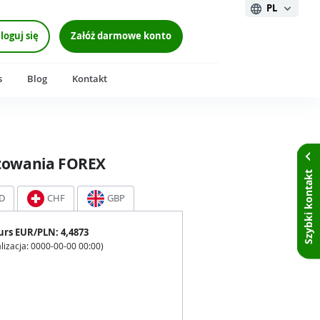
PL
loguj się
Załóż darmowe konto
s
Blog
Kontakt
towania FOREX
Szybki kontakt
D
CHF
GBP
urs
EUR
/PLN:
4,4873
lizacja:
0000-00-00 00:00
)