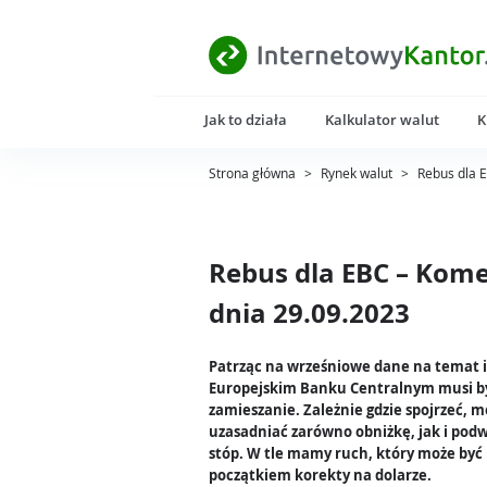
Jak to działa
Kalkulator walut
K
Strona główna
>
Rynek walut
>
Rebus dla 
Rebus dla EBC – Kom
dnia 29.09.2023
Patrząc na wrześniowe dane na temat in
Europejskim Banku Centralnym musi b
zamieszanie. Zależnie gdzie spojrzeć, 
uzasadniać zarówno obniżkę, jak i pod
stóp. W tle mamy ruch, który może być
początkiem korekty na dolarze.