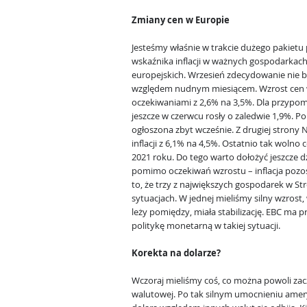
Zmiany cen w Europie
Jesteśmy właśnie w trakcie dużego pakietu 
wskaźnika inflacji w ważnych gospodarkac
europejskich. Wrzesień zdecydowanie nie 
względem nudnym miesiącem. Wzrost cen w 
oczekiwaniami z 2,6% na 3,5%. Dla przypom
jeszcze w czerwcu rosły o zaledwie 1,9%. Pok
ogłoszona zbyt wcześnie. Z drugiej strony
inflacji z 6,1% na 4,5%. Ostatnio tak wolno
2021 roku. Do tego warto dołożyć jeszcze dz
pomimo oczekiwań wzrostu – inflacja pozos
to, że trzy z największych gospodarek w Str
sytuacjach. W jednej mieliśmy silny wzrost, 
leży pomiędzy, miała stabilizację. EBC ma 
politykę monetarną w takiej sytuacji.
Korekta na dolarze?
Wczoraj mieliśmy coś, co można powoli zac
walutowej. Po tak silnym umocnieniu amery