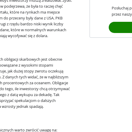
iedyś inwestorzy muszą zrealizować zyski.
w podejrzewa, że była to raczej chęć
Posłuchaj 
tału, które na rynkach ma miejsce
przez naszy
m do przeceny były dane z USA. PKB
gi z rzędu bardzo niski wynik liczby
ą dane, które w normalnych warunkach
ją wycofywać się z dolara.
h obligacji skarbowych jest obecnie
e powiązane z wysokimi stopami
je, jak dużej stopy zwrotu oczekują
. Z danych tych widać, że w najbliższym
ch procentowych za oceanem. Obligacje
do tego, ile inwestorzy chcą otrzymywać
wego z datą wykupu za dekadę. Tak
przyjać spekulacjom o dalszych
 wzrosty jednak spadają.
icznych warto zwrócić uwagę na: