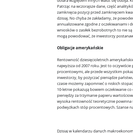
dolara względem innych walut się odbija. K
Patrząc na wczorajsze dane, część analitykó
zamknięcia pozycji przed zamknięciem kwar
dzisiaj. No chyba że zakładamy, że powode
annualizowane zgodne z oczekiwaniami i dru
wniosków o zasiłek bezrobotnych to nie s
mogą powodować, że inwestorzy postanawia
Obligacje amerykańskie
Rentowność dziesięcioletnich amerykańskic
najwyższa od 2007 roku. Jest to oczywiści
procentowymi, ale przede wszystkim pokazu
inwestorzy, by pożyczać pieniądze państwu
czasie możemy zapomnieć o niskich stopa
10-letnie pokazują bowiem oczekiwanie co 
pieniędzy za trzymanie papieru wartościo
wysoka rentowność teoretycznie powinna s
podwyżkach stóp procentowych. Szanse na
Dzisiaj w kalendarzu danych makroekonom