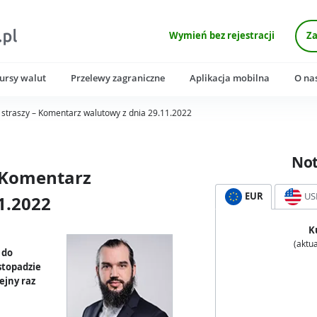
Wymień bez rejestracji
Za
ursy walut
Przelewy zagraniczne
Aplikacja mobilna
O na
 straszy – Komentarz walutowy z dnia 29.11.2022
No
– Komentarz
EUR
US
1.2022
K
(aktua
 do
istopadzie
ejny raz