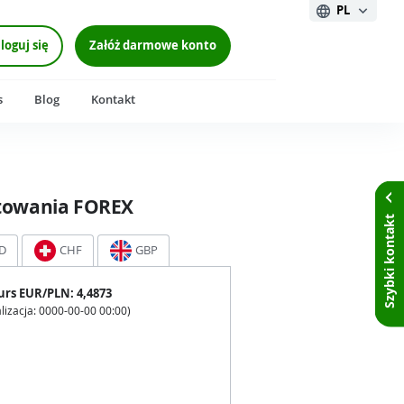
PL
loguj się
Załóż darmowe konto
s
Blog
Kontakt
towania FOREX
Szybki kontakt
D
CHF
GBP
urs
EUR
/PLN:
4,4873
lizacja:
0000-00-00 00:00
)