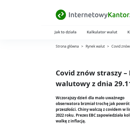
Jak to działa
Kalkulator walut
K
Strona główna
>
Rynek walut
>
Covid znów
Covid znów straszy 
walutowy z dnia 29.1
Wczorajszy dzień dla mało uważnego
obserwatora brzmiał trochę jak powrót
przeszłości. Chiny walczą z covidem w l
2022 roku. Prezes EBC zapowiedziała kol
walkę z inflacją.