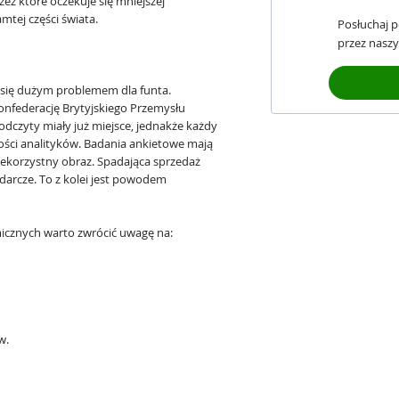
zez które oczekuje się mniejszej
tej części świata.
Posłuchaj 
przez naszy
y się dużym problemem dla funta.
nfederację Brytyjskiego Przemysłu
odczyty miały już miejsce, jednakże każdy
ości analityków. Badania ankietowe mają
iekorzystny obraz. Spadająca sprzedaż
arcze. To z kolei jest powodem
icznych warto zwrócić uwagę na:
w.