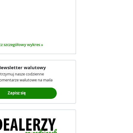
z szczegółowy wykres »
ewsletter walutowy
trzymuj nasze codzienne
omentarze walutowe na maila
Zapisz się