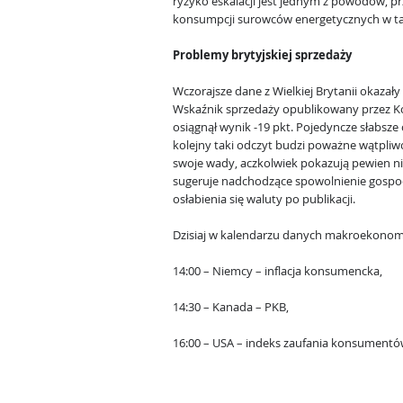
ryzyko eskalacji jest jednym z powodów, pr
konsumpcji surowców energetycznych w tam
Problemy brytyjskiej sprzedaży
Wczorajsze dane z Wielkiej Brytanii okazał
Wskaźnik sprzedaży opublikowany przez Ko
osiągnął wynik -19 pkt. Pojedyncze słabsze 
kolejny taki odczyt budzi poważne wątpliw
swoje wady, aczkolwiek pokazują pewien n
sugeruje nadchodzące spowolnienie gospod
osłabienia się waluty po publikacji.
Dzisiaj w kalendarzu danych makroekonom
14:00 – Niemcy – inflacja konsumencka,
14:30 – Kanada – PKB,
16:00 – USA – indeks zaufania konsumentó