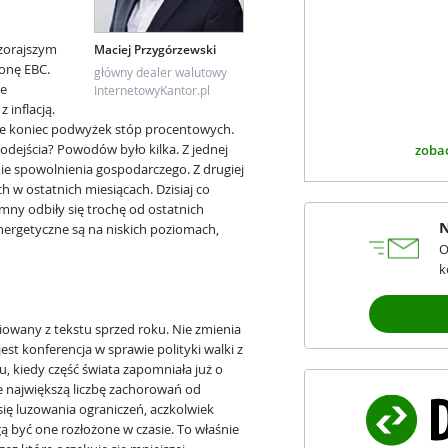
czorajszym
Maciej Przygórzewski
onę EBC.
główny dealer walutowy
de
InternetowyKantor.pl
 inflacją.
o nie koniec podwyżek stóp procentowych.
odejścia? Powodów było kilka. Z jednej
zobac
e spowolnienia gospodarczego. Z drugiej
 w ostatnich miesiącach. Dzisiaj co
mny odbiły się trochę od ostatnich
N
nergetyczne są na niskich poziomach,
O
k
iowany z tekstu sprzed roku. Nie zmienia
st konferencja w sprawie polityki walki z
u, kiedy część świata zapomniała już o
 największą liczbę zachorowań od
się luzowania ograniczeń, aczkolwiek
 być one rozłożone w czasie. To właśnie