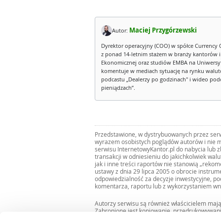
Maciej Przygórzewski
Autor:
Dyrektor operacyjny (COO) w spółce Currency 
z ponad 14-letnim stażem w branży kantorów 
Ekonomicznej oraz studiów EMBA na Uniwersy
komentuje w mediach sytuację na rynku walut
podcastu „Dealerzy po godzinach" i wideo podca
pieniądzach”.
Przedstawione, w dystrybuowanych przez serwi
wyrazem osobistych poglądów autorów i nie m
serwisu InternetowyKantor.pl do nabycia lub 
transakcji w odniesieniu do jakichkolwiek wal
jak i inne treści raportów nie stanowią „reko
ustawy z dnia 29 lipca 2005 o obrocie instru
odpowiedzialność za decyzje inwestycyjne, po
komentarza, raportu lub z wykorzystaniem wn
Autorzy serwisu są również właścicielem maj
Zabronione jest kopiowanie, przedrukowywan
i rozpowszechnianie raportów w całości lub 