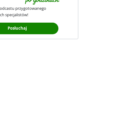
podcastu przygotowanego
ch specjalistów!
Posłuchaj