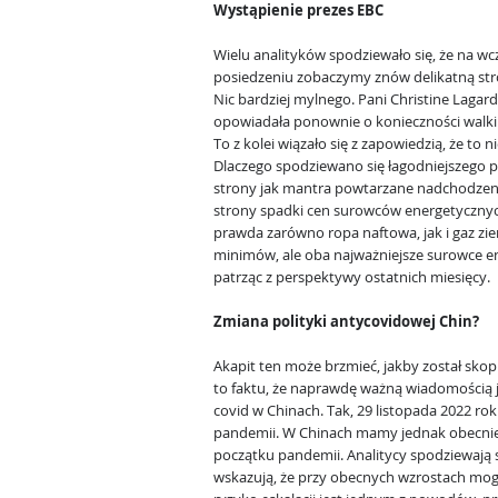
Wystąpienie prezes EBC
Wielu analityków spodziewało się, że na w
posiedzeniu zobaczymy znów delikatną str
Nic bardziej mylnego. Pani Christine Lagar
opowiadała ponownie o konieczności walki z
To z kolei wiązało się z zapowiedzią, że t
Dlaczego spodziewano się łagodniejszego p
strony jak mantra powtarzane nadchodzeni
strony spadki cen surowców energetycznych
prawda zarówno ropa naftowa, jak i gaz zie
minimów, ale oba najważniejsze surowce e
patrząc z perspektywy ostatnich miesięcy.
Zmiana polityki antycovidowej Chin?
Akapit ten może brzmieć, jakby został skop
to faktu, że naprawdę ważną wiadomością je
covid w Chinach. Tak, 29 listopada 2022 rok
pandemii. W Chinach mamy jednak obecnie
początku pandemii. Analitycy spodziewają 
wskazują, że przy obecnych wzrostach mogą