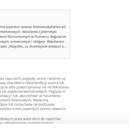
One (operator serwisu InternetowyKantor.pl)
internetowych. Absolwent Cybernetyki
tecie Ekonomicznym w Poznaniu. Regularnie
owym, surowcowym i obligacji. Współautor
stu „Wszystko, co chcielibyście wiedzieć o...
s raportach, poglądy, oceny i wnioski są
ają charakteru rekomendacji autora lub
zbycia albo powstrzymania się od dokonania
ut lub papierów wartościowych. Poglądy te
mendacji” lub „doradztwa” w rozumieniu
mentami finansowymi. Wyłączną
djęte lub zaniechane na podstawie
iosków w nim zawartych, ponosi inwestor.
ątkowych praw autorskich do raportów.
ie, udostępnianie osobom trzecim
we fragmentach bez zgody autorów serwisu.