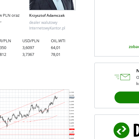
w PLN oraz
Krzysztof Adamczak
-
dealer walutowy
InternetowyKantor.pl
R/PLN
USD/PLN
OIL.WTI
zobac
2350
3,6097
64,01
2812
3,7367
78,01
N
O
k