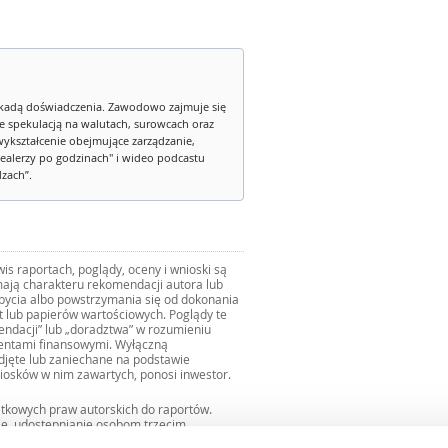
kadą doświadczenia. Zawodowo zajmuje się
ie spekulacją na walutach, surowcach oraz
wykształcenie obejmujące zarządzanie,
ealerzy po godzinach" i wideo podcastu
dzach”.
s raportach, poglądy, oceny i wnioski są
ają charakteru rekomendacji autora lub
zbycia albo powstrzymania się od dokonania
ut lub papierów wartościowych. Poglądy te
mendacji” lub „doradztwa” w rozumieniu
mentami finansowymi. Wyłączną
djęte lub zaniechane na podstawie
iosków w nim zawartych, ponosi inwestor.
ątkowych praw autorskich do raportów.
ie, udostępnianie osobom trzecim
we fragmentach bez zgody autorów serwisu.