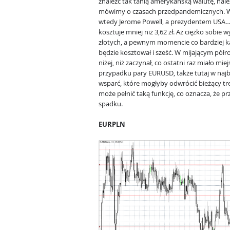
znaleźć tak tanią amerykańską walutę, należy 
mówimy o czasach przedpandemicznych. W
wtedy Jerome Powell, a prezydentem USA… 
kosztuje mniej niż 3,62 zł. Aż ciężko sobie
złotych, a pewnym momencie co bardziej kas
będzie kosztował i sześć. W mijającym pół
niżej, niż zaczynał, co ostatni raz miało mie
przypadku pary EURUSD, także tutaj w najb
wsparć, które mogłyby odwrócić bieżący tr
może pełnić taką funkcję, co oznacza, że p
spadku.
EURPLN