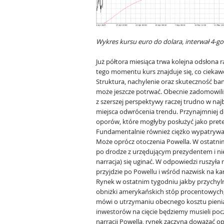
Wykres kursu euro do dolara, interwał 4-g
Już półtora miesiąca trwa kolejna odsłona
tego momentu kurs znajduje się, co cieka
Struktura, nachylenie oraz skuteczność ban
może jeszcze potrwać. Obecnie zadomowiliś
z szerszej perspektywy raczej trudno w najb
miejsca odwrócenia trendu. Przynajmniej d
oporów, które mogłyby posłużyć jako prete
Fundamentalnie również ciężko wypatryw
Może oprócz otoczenia Powella. W ostatnim
po drodze z urzędującym prezydentem i nie
narracja) się uginać. W odpowiedzi ruszyła
przyjdzie po Powellu i wśród nazwisk na kar
Rynek w ostatnim tygodniu jakby przychylni
obniżki amerykańskich stóp procentowych,
mówi o utrzymaniu obecnego kosztu pienią
inwestorów na cięcie będziemy musieli poc
narracji Powella, rynek zaczyna doważać opc