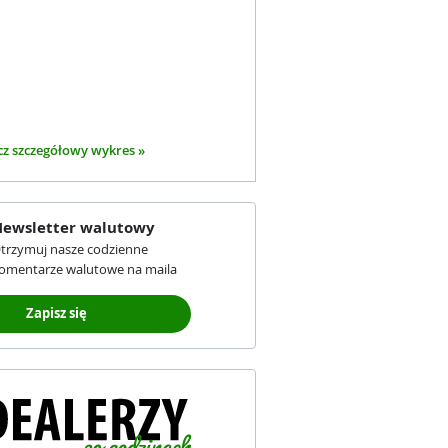
z szczegółowy wykres »
ewsletter walutowy
trzymuj nasze codzienne
omentarze walutowe na maila
Zapisz się