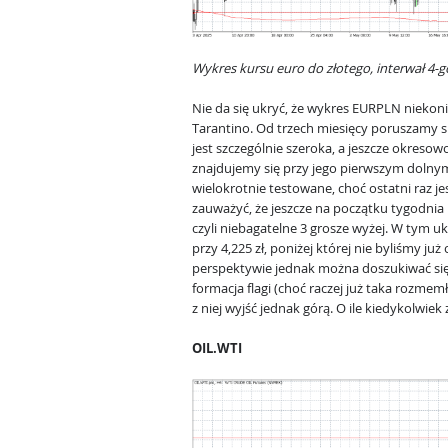
Wykres kursu euro do złotego, interwał 4-
Nie da się ukryć, że wykres EURPLN niekoni
Tarantino. Od trzech miesięcy poruszamy si
jest szczególnie szeroka, a jeszcze okresowo
znajdujemy się przy jego pierwszym dolnym 
wielokrotnie testowane, choć ostatni raz 
zauważyć, że jeszcze na początku tygodnia 
czyli niebagatelne 3 grosze wyżej. W tym u
przy 4,225 zł, poniżej której nie byliśmy już
perspektywie jednak można doszukiwać się,
formacja flagi (choć raczej już taka rozmem
z niej wyjść jednak górą. O ile kiedykolwiek 
OIL.WTI