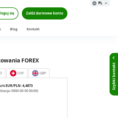
PL
loguj się
Załóż darmowe konto
s
Blog
Kontakt
towania FOREX
Szybki kontakt
D
CHF
GBP
urs
EUR
/PLN:
4,4873
lizacja:
0000-00-00 00:00
)