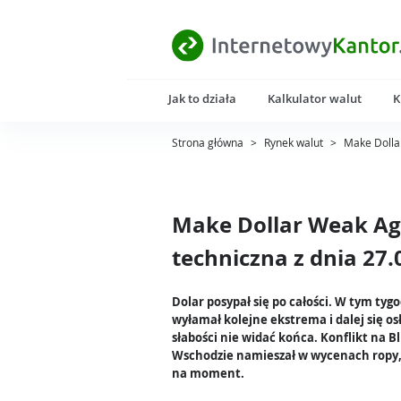
Jak to działa
Kalkulator walut
K
Strona główna
>
Rynek walut
>
Make Dollar
Make Dollar Weak Aga
techniczna z dnia 27.
Dolar posypał się po całości. W tym tyg
wyłamał kolejne ekstrema i dalej się osł
słabości nie widać końca. Konflikt na B
Wschodzie namieszał w wycenach ropy, 
na moment.