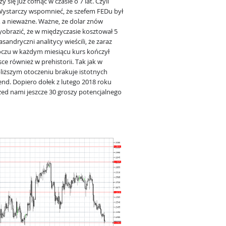
się już cofnąć w czasie o 7 lat. Czyli
ystarczy wspomnieć, że szefem FEDu był
a nieważne. Ważne, że dolar znów
 wyobrazić, że w międzyczasie kosztował 5
andryczni analitycy wieścili, że zaraz
roczu w każdym miesiącu kurs kończył
jsce również w prehistorii. Tak jak w
liższym otoczeniu brakuje istotnych
end. Dopiero dołek z lutego 2018 roku
rzed nami jeszcze 30 groszy potencjalnego