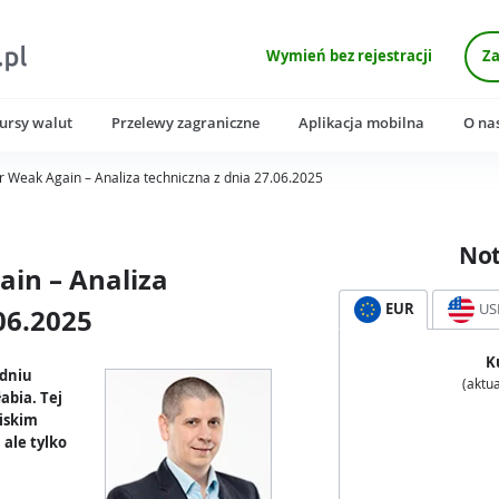
Wymień bez rejestracji
Za
ursy walut
Przelewy zagraniczne
Aplikacja mobilna
O na
 Weak Again – Analiza techniczna z dnia 27.06.2025
No
in – Analiza
EUR
US
06.2025
K
odniu
(aktua
abia. Tej
liskim
ale tylko