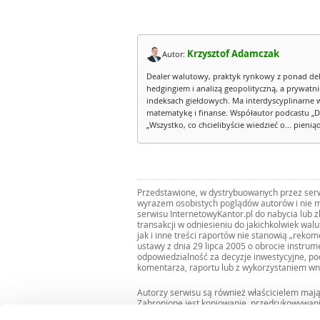
Krzysztof Adamczak
Autor:
Dealer walutowy, praktyk rynkowy z ponad de
hedgingiem i analizą geopolityczną, a prywatn
indeksach giełdowych. Ma interdyscyplinarne 
matematykę i finanse. Współautor podcastu „D
„Wszystko, co chcielibyście wiedzieć o... pienią
Przedstawione, w dystrybuowanych przez serwi
wyrazem osobistych poglądów autorów i nie m
serwisu InternetowyKantor.pl do nabycia lub 
transakcji w odniesieniu do jakichkolwiek wal
jak i inne treści raportów nie stanowią „reko
ustawy z dnia 29 lipca 2005 o obrocie instru
odpowiedzialność za decyzje inwestycyjne, po
komentarza, raportu lub z wykorzystaniem wn
Autorzy serwisu są również właścicielem maj
Zabronione jest kopiowanie, przedrukowywan
i rozpowszechnianie raportów w całości lub 