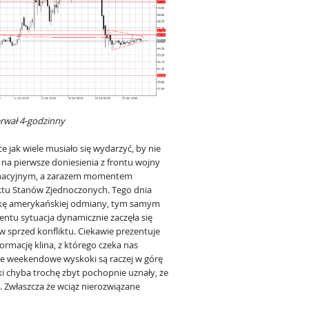
erwał 4-godzinny
e jak wiele musiało się wydarzyć, by nie
 na pierwsze doniesienia z frontu wojny
inacyjnym, a zarazem momentem
liktu Stanów Zjednoczonych. Tego dnia
ryłkę amerykańskiej odmiany, tym samym
ntu sytuacja dynamicznie zaczęła się
 sprzed konfliktu. Ciekawie prezentuje
ormację klina, z którego czeka nas
że weekendowe wyskoki są raczej w górę
ki chyba trochę zbyt pochopnie uznały, że
y. Zwłaszcza że wciąż nierozwiązane