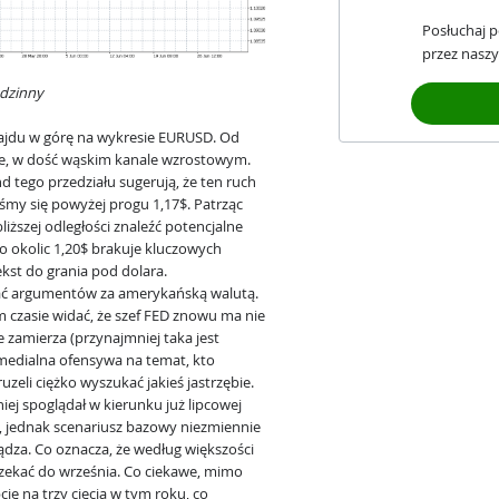
Posłuchaj 
przez naszy
odzinny
 rajdu w górę na wykresie EURUSD. Od
we, w dość wąskim kanale wzrostowym.
d tego przedziału sugerują, że ten ruch
my się powyżej progu 1,17$. Patrząc
liższej odległości znaleźć potencjalne
o okolic 1,20$ brakuje kluczowych
kst do grania pod dolara.
ać argumentów za amerykańską walutą.
 czasie widać, że szef FED znowu ma nie
 zamierza (przynajmniej taka jest
 medialna ofensywa na temat, kto
uzeli ciężko wyszukać jakieś jastrzębie.
ej spoglądał w kierunku już lipcowej
 jednak scenariusz bazowy niezmiennie
dza. Co oznacza, że według większości
zekać do września. Co ciekawe, mimo
ję na trzy cięcia w tym roku, co