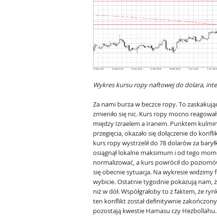
Wykres kursu ropy naftowej do dolara, int
Za nami burza w beczce ropy. To zaskakując
zmieniło się nic. Kurs ropy mocno reagował
między Izraelem a Iranem. Punktem kulm
przegięcia, okazało się dołączenie do konf
kurs ropy wystrzelił do 78 dolarów za ba
osiągnął lokalne maksimum i od tego mome
normalizować, a kurs powrócił do poziomów
się obecnie sytuacja. Na wykresie widzimy f
wybicie. Ostatnie tygodnie pokazują nam, 
niż w dół. Współgrałoby to z faktem, że ryn
ten konflikt został definitywnie zakończon
pozostają kwestie Hamasu czy Hezbollahu.