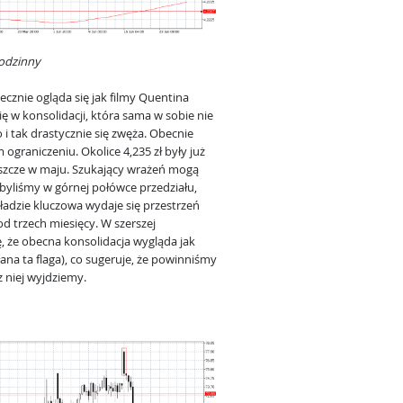
godzinny
ecznie ogląda się jak filmy Quentina
ę w konsolidacji, która sama w sobie nie
 i tak drastycznie się zwęża. Obecnie
ograniczeniu. Okolice 4,235 zł były już
jeszcze w maju. Szukający wrażeń mogą
byliśmy w górnej połówce przedziału,
kładzie kluczowa wydaje się przestrzeń
 od trzech miesięcy. W szerszej
 że obecna konsolidacja wygląda jak
łana ta flaga), co sugeruje, że powinniśmy
z niej wyjdziemy.