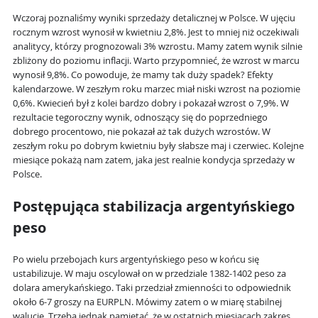
Wczoraj poznaliśmy wyniki sprzedaży detalicznej w Polsce. W ujęciu
rocznym wzrost wynosił w kwietniu 2,8%. Jest to mniej niż oczekiwali
analitycy, którzy prognozowali 3% wzrostu. Mamy zatem wynik silnie
zbliżony do poziomu inflacji. Warto przypomnieć, że wzrost w marcu
wynosił 9,8%. Co powoduje, że mamy tak duży spadek? Efekty
kalendarzowe. W zeszłym roku marzec miał niski wzrost na poziomie
0,6%. Kwiecień był z kolei bardzo dobry i pokazał wzrost o 7,9%. W
rezultacie tegoroczny wynik, odnoszący się do poprzedniego
dobrego procentowo, nie pokazał aż tak dużych wzrostów. W
zeszłym roku po dobrym kwietniu były słabsze maj i czerwiec. Kolejne
miesiące pokażą nam zatem, jaka jest realnie kondycja sprzedaży w
Polsce.
Postępująca stabilizacja argentyńskiego
peso
Po wielu przebojach kurs argentyńskiego peso w końcu się
ustabilizuje. W maju oscylował on w przedziale 1382-1402 peso za
dolara amerykańskiego. Taki przedział zmienności to odpowiednik
około 6-7 groszy na EURPLN. Mówimy zatem o w miarę stabilnej
walucie. Trzeba jednak pamiętać, że w ostatnich miesiącach zakres