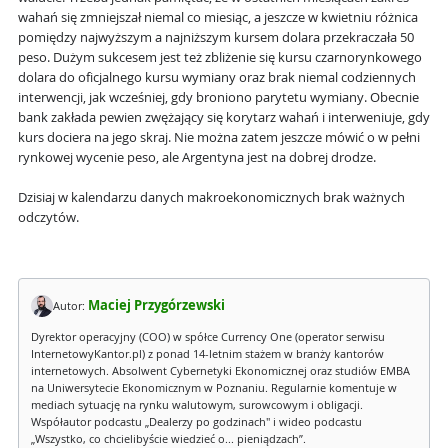
wahań się zmniejszał niemal co miesiąc, a jeszcze w kwietniu różnica
pomiędzy najwyższym a najniższym kursem dolara przekraczała 50
peso. Dużym sukcesem jest też zbliżenie się kursu czarnorynkowego
dolara do oficjalnego kursu wymiany oraz brak niemal codziennych
interwencji, jak wcześniej, gdy broniono parytetu wymiany. Obecnie
bank zakłada pewien zwężający się korytarz wahań i interweniuje, gdy
kurs dociera na jego skraj. Nie można zatem jeszcze mówić o w pełni
rynkowej wycenie peso, ale Argentyna jest na dobrej drodze.
Dzisiaj w kalendarzu danych makroekonomicznych brak ważnych
odczytów.
Maciej Przygórzewski
Autor:
Dyrektor operacyjny (COO) w spółce Currency One (operator serwisu
InternetowyKantor.pl) z ponad 14-letnim stażem w branży kantorów
internetowych. Absolwent Cybernetyki Ekonomicznej oraz studiów EMBA
na Uniwersytecie Ekonomicznym w Poznaniu. Regularnie komentuje w
mediach sytuację na rynku walutowym, surowcowym i obligacji.
Współautor podcastu „Dealerzy po godzinach" i wideo podcastu
„Wszystko, co chcielibyście wiedzieć o... pieniądzach”.