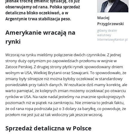
jednak trochę zmienić sytuację, co już
obserwujemy od rana. Polska sprzedaż
detaliczna blisko oczekiwań, a w
Maciej
Argentynie trwa stabilizacja peso.
Przygórzewski
Amerykanie wracają na
główny dealer
walutowy
rynki
InternetowyKantor.pl
Wczoraj na rynku mieliśmy połączenie dwóch czynników. Z jednej
strony duży optymizm po zapowiedziach przełomu w wojnie w
Zatoce Perskiej. Z drugiej strony płytki rynek spowodowany dniem
wolnym w USA, Wielkiej Brytanii oraz Szwajcarii. To spowodowało, że
zmiany były silniejsze niż można byłoby oczekiwać w standardowy
poniedziałek przy takich danych. W rezultacie dziś mamy korektę, ale
warto pamiętać, że kolejnych zmian możemy oczekiwać po otwarciu
rynków w USA. Na razie nadal jesteśmy na znacznie spokojniejszych
poziomach niż w piątek na zamknięciu. Nie zmienia to jednak faktu,
że od rana ropa podrożała już o 3 dolary za baryłkę, co powoduje, że
przełom nie jest już aż tak widoczny jak jeszcze wczoraj.
Sprzedaż detaliczna w Polsce