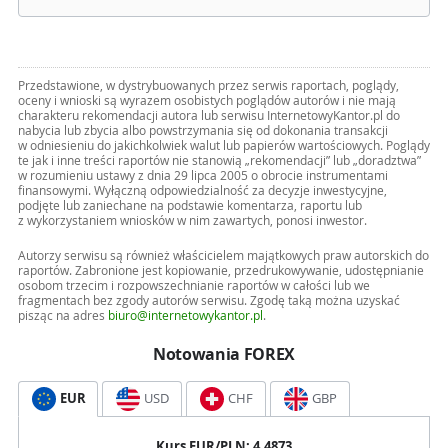
Przedstawione, w dystrybuowanych przez serwis raportach, poglądy,
oceny i wnioski są wyrazem osobistych poglądów autorów i nie mają
charakteru rekomendacji autora lub serwisu InternetowyKantor.pl do
nabycia lub zbycia albo powstrzymania się od dokonania transakcji
w odniesieniu do jakichkolwiek walut lub papierów wartościowych. Poglądy
te jak i inne treści raportów nie stanowią „rekomendacji” lub „doradztwa”
w rozumieniu ustawy z dnia 29 lipca 2005 o obrocie instrumentami
finansowymi. Wyłączną odpowiedzialność za decyzje inwestycyjne,
podjęte lub zaniechane na podstawie komentarza, raportu lub
z wykorzystaniem wniosków w nim zawartych, ponosi inwestor.
Autorzy serwisu są również właścicielem majątkowych praw autorskich do
raportów. Zabronione jest kopiowanie, przedrukowywanie, udostępnianie
osobom trzecim i rozpowszechnianie raportów w całości lub we
fragmentach bez zgody autorów serwisu. Zgodę taką można uzyskać
pisząc na adres
biuro@internetowykantor.pl
.
Notowania FOREX
EUR
USD
CHF
GBP
Kurs
EUR
/PLN:
4,4873