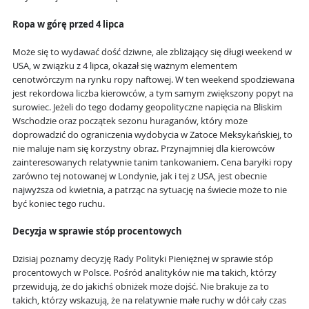
Ropa w górę przed 4 lipca
Może się to wydawać dość dziwne, ale zbliżający się długi weekend w
USA, w związku z 4 lipca, okazał się ważnym elementem
cenotwórczym na rynku ropy naftowej. W ten weekend spodziewana
jest rekordowa liczba kierowców, a tym samym zwiększony popyt na
surowiec. Jeżeli do tego dodamy geopolityczne napięcia na Bliskim
Wschodzie oraz początek sezonu huraganów, który może
doprowadzić do ograniczenia wydobycia w Zatoce Meksykańskiej, to
nie maluje nam się korzystny obraz. Przynajmniej dla kierowców
zainteresowanych relatywnie tanim tankowaniem. Cena baryłki ropy
zarówno tej notowanej w Londynie, jak i tej z USA, jest obecnie
najwyższa od kwietnia, a patrząc na sytuację na świecie może to nie
być koniec tego ruchu.
Decyzja w sprawie stóp procentowych
Dzisiaj poznamy decyzję Rady Polityki Pieniężnej w sprawie stóp
procentowych w Polsce. Pośród analityków nie ma takich, którzy
przewidują, że do jakichś obniżek może dojść. Nie brakuje za to
takich, którzy wskazują, że na relatywnie małe ruchy w dół cały czas