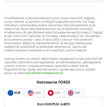
Przedstawione, w dystrybuowanych przez serwis raportach, poglądy,
oceny i wnioski są wyrazem osobistych poglądów autorów i nie mają
charakteru rekomendacji autora lub serwisu InternetowyKantor.pl do
nabycia lub zbycia albo powstrzymania się od dokonania transakcji
w odniesieniu do jakichkolwiek walut lub papierów wartościowych. Poglądy
te jak i inne treści raportów nie stanowią „rekomendacji” lub „doradztwa”
w rozumieniu ustawy z dnia 29 lipca 2005 o obrocie instrumentami
finansowymi. Wyłączną odpowiedzialność za decyzje inwestycyjne,
podjęte lub zaniechane na podstawie komentarza, raportu lub
z wykorzystaniem wniosków w nim zawartych, ponosi inwestor.
Autorzy serwisu są również właścicielem majątkowych praw autorskich do
raportów. Zabronione jest kopiowanie, przedrukowywanie, udostępnianie
osobom trzecim i rozpowszechnianie raportów w całości lub we
fragmentach bez zgody autorów serwisu. Zgodę taką można uzyskać
pisząc na adres
biuro@internetowykantor.pl
.
Notowania FOREX
EUR
USD
CHF
GBP
Kurs
EUR
/PLN:
4,4873