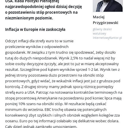
USA. Rada Polityki Pieniężnej
najprawdopodobniej ogłosi dzisiaj decyzję
o pozostawieniu stóp procentowych na
Maciej
niezmienionym poziomie.
Przygórzewski
Inflacja w Europie nie zaskoczyła
główny dealer
walutowy
InternetowyKantor.pl
Odczyt inflacji dla strefy euro to w sumie
przeliczenie wyników z odpowiednich
gospodarek. W związku z tym trudno się spodziewać, żeby doszło
tutaj do dużych niespodzianek. Wynik 2,5% to nadal więcej niż by
sobie osoby decyzyjne życzyły, ale jest to już w miarę akceptowalny
rezultat. Szczególnie pod kątem wyników sprzed 1-2 lat. Wynik ten z
jednej strony pozostawia dużo przestrzeni na obniżki stóp
procentowych, gdyż widać, że wskaźnik inflacji jest już z grubsza pod
kontrolą. Z drugiej strony mamy jednak sporą różnicę pomiędzy
strefą euro a USA. Patrząc na notowania kontraktów terminowych na
stopę procentową Amerykanie na posiedzeniu pod koniec lipca mają
poniżej 10% szans na obniżki stóp. W rezultacie będą czekać
minimum do września. EBC trochę obawia się potencjalnych
konsekwencji zbyt szybkich i silnych obniżek względem kolegów zza
oceanu. Euro po tej informacji osłabiało się delikatnie wobec dolara.
Cały dzień jednak zamknęło umocnieniem.