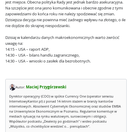
jest miejsce. Obecna polityka Rady jest jednak bardzo asekuracyjna.
Na szczęście jest ona jasno komunikowana i obecnie zgodnie z tymi
zapowiedziami do końca roku nie należy spodziewać się zmian.
Dzisiejsza decyzja nie powinna mieć żadnego wpływu na złotego, o ile
nie dojdzie do skrajnej niespodzianki.
Dzisiaj w kalendarzu danych makroekonomicznych warto zwrócić
uwagę na:
14:15 – USA – raport ADP,
14:30 – USA – bilans handlu zagranicznego,
14:30 – USA – wnioski o zasiłek dla bezrobotnych.
Maciej Przygórzewski
Autor:
Dyrektor operacyjny (COO) w spółce Currency One (operator serwisu
InternetowyKantor.pl) z ponad 14-letnim stażem w branży kantorów
internetowych. Absolwent Cybernetyki Ekonomicznej oraz studiów EMBA
na Uniwersytecie Ekonomicznym w Poznaniu. Regularnie komentuje w
mediach sytuację na rynku walutowym, surowcowym i obligacji.
Współautor podcastu „Dealerzy po godzinach" i wideo podcastu
„Wszystko, co chcielibyście wiedzieć o... pieniądzach”.