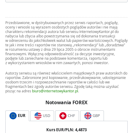
Przedstawione, w dystrybuowanych przez serwis raportach, poglądy,
oceny i wnioski są wyrazem osobistych poglądów autorów i nie mają
charakteru rekomendacji autora lub serwisu InternetowyKantor.pl do
nabycia lub zbycia albo powstrzymania się od dokonania transakcji
w odniesieniu do jakichkolwiek walut lub papierów wartościowych. Poglądy
te jak i inne treści raportów nie stanowią „rekomendacji” lub „doradztwa”
w rozumieniu ustawy z dnia 29 lipca 2005 o obrocie instrumentami
finansowymi. Wyłączną odpowiedzialność za decyzje inwestycyjne,
podjęte lub zaniechane na podstawie komentarza, raportu lub
z wykorzystaniem wniosków w nim zawartych, ponosi inwestor.
Autorzy serwisu są również właścicielem majątkowych praw autorskich do
raportów. Zabronione jest kopiowanie, przedrukowywanie, udostępnianie
osobom trzecim i rozpowszechnianie raportów w całości lub we
fragmentach bez zgody autorów serwisu. Zgodę taką można uzyskać
pisząc na adres
biuro@internetowykantor.pl
.
Notowania FOREX
EUR
USD
CHF
GBP
Kurs
EUR
/PLN:
4,4873