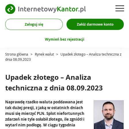
Zaloguj się
Załóż darmowe konto
Wymień bez rejestracji
Strona główna
>
Rynek walut
>
Upadek złotego – Analiza techniczna z
dnia 08.09.2023
Upadek złotego – Analiza
techniczna z dnia 08.09.2023
Naprawdę rzadko waluta poddawana jest
tak dużej presji, z jaką w ostatnich dniach
musi się mierzyć PLN. Splot niefortunnych
zdarzeń nie tyle osłabił złotego, ile zgniótł i
wytarł nim podłogę. W ciągu tygodnia