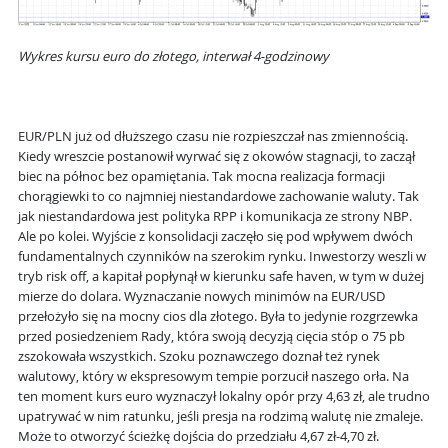
Wykres kursu euro do złotego, interwał 4-godzinowy
EUR/PLN już od dłuższego czasu nie rozpieszczał nas zmiennością.
Kiedy wreszcie postanowił wyrwać się z okowów stagnacji, to zaczął
biec na północ bez opamiętania. Tak mocna realizacja formacji
chorągiewki to co najmniej niestandardowe zachowanie waluty. Tak
jak niestandardowa jest polityka RPP i komunikacja ze strony NBP.
Ale po kolei. Wyjście z konsolidacji zaczęło się pod wpływem dwóch
fundamentalnych czynników na szerokim rynku. Inwestorzy weszli w
tryb risk off, a kapitał popłynął w kierunku safe haven, w tym w dużej
mierze do dolara. Wyznaczanie nowych minimów na EUR/USD
przełożyło się na mocny cios dla złotego. Była to jedynie rozgrzewka
przed posiedzeniem Rady, która swoją decyzją cięcia stóp o 75 pb
zszokowała wszystkich. Szoku poznawczego doznał też rynek
walutowy, który w ekspresowym tempie porzucił naszego orła. Na
ten moment kurs euro wyznaczył lokalny opór przy 4,63 zł, ale trudno
upatrywać w nim ratunku, jeśli presja na rodzimą walutę nie zmaleje.
Może to otworzyć ścieżkę dojścia do przedziału 4,67 zł-4,70 zł.