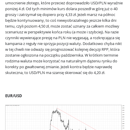
umocnienie złotego, które przecież doprowadziło USD/PLN wyraźnie
poniżej 4 zł. Od tych minimów kurs dolara poszedł w górę już o 40
groszy i zatrzymał się dopiero przy 4,33 zł. Jeżeli marsz na północ
będzie kontynuowany, to coś niewyobrażalnego jeszcze kilka dni
temu, czyli poziom 4,50 zł, może zostać uznany za całkiem możliwy
scenariusz w perspektywie końca roku (a może i szybciej). Na razie
czynniki wywierające presję na PLN nie wygasają, a rozkręcająca się
kampania z reguły nie sprzyja pozycji waluty. Dodatkowo chyba nikt
w tej chwili nie odważy się prognozować kolejnej decyzji RPP, która
zostanie ogłoszona na początku października. W krótkim terminie
rodzima waluta może korzystać na naturalnym dążeniu rynku do
korekty po gwałtownej zmianie. Jeżeli kontra będzie naprawdę
skuteczna, to USD/PLN ma szansę skierować się do 4,20 zł.
EUR/USD