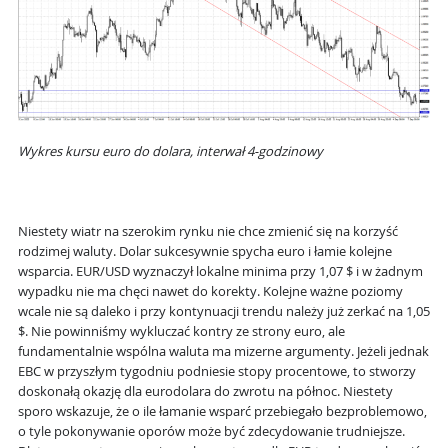
Wykres kursu euro do dolara, interwał 4-godzinowy
Niestety wiatr na szerokim rynku nie chce zmienić się na korzyść
rodzimej waluty. Dolar sukcesywnie spycha euro i łamie kolejne
wsparcia. EUR/USD wyznaczył lokalne minima przy 1,07 $ i w żadnym
wypadku nie ma chęci nawet do korekty. Kolejne ważne poziomy
wcale nie są daleko i przy kontynuacji trendu należy już zerkać na 1,05
$. Nie powinniśmy wykluczać kontry ze strony euro, ale
fundamentalnie wspólna waluta ma mizerne argumenty. Jeżeli jednak
EBC w przyszłym tygodniu podniesie stopy procentowe, to stworzy
doskonałą okazję dla eurodolara do zwrotu na północ. Niestety
sporo wskazuje, że o ile łamanie wsparć przebiegało bezproblemowo,
o tyle pokonywanie oporów może być zdecydowanie trudniejsze.