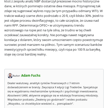
ktoś z zespołu analiz NBP dostarczył prezesowi mocno historyczne
dane, w których pominięto ostatnie dwa miesiące. Przynajmniej tak
zdaje się sugerować wykres ropy (w tym przypadku odmiany WTI). W
trakcie wakacji czarne złoto podrożało o 20 $, czyli blisko 30%. Jeżeli to
jest objaw procesu dezinflacyjnego, to całe szczęście, że czuwa nad
nami RPP. Determinacja OPEC+ w utrzymywaniu trendu
wzrostowego na ropie jest na tyle silna, że trudno w tej chwili
oczekiwać zauważalnej korekty. Nie pomaga nawet negatywna
korelacja z dolarem, który swoim umocnieniem często powstrzymuje
surowiec przed marszem na północ. Tym samym scenariusz banków
inwestycyjnych sprzed kilku miesięcy, czyli ropa po 100 $ za baryłkę,
staje się coraz bardziej realny.
Adam Fuchs
Autor:
Dealer walutowy, analityk rynków finansowych z 7-letnim
doświadczeniem w branży. Zwycięzca X edycji Ligi Traderów. Specjalizuje
się w wyjaśnianiu mechanizmów rynkowych i psychologii inwestowania.
Absolwent UAM, aktywnie angażuje się w edukację finansową młodzieży.
Współautor podcastu „Dealerzy po godzinach" i wideo podcastu
„Wszystko, co chcielibyście wiedzieć o... pieniądzach”.