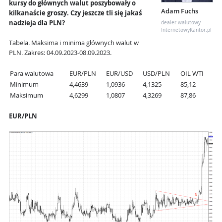
kursy do głównych walut poszybowały o
Adam Fuchs
kilkanaście groszy. Czy jeszcze tli się jakaś
nadzieja dla PLN?
dealer walutowy
InternetowyKantor.pl
Tabela. Maksima i minima głównych walut w
PLN. Zakres: 04.09.2023-08.09.2023.
Para walutowa
EUR/PLN
EUR/USD
USD/PLN
OIL WTI
Minimum
4,4639
1,0936
4,1325
85,12
Maksimum
4,6299
1,0807
4,3269
87,86
EUR/PLN