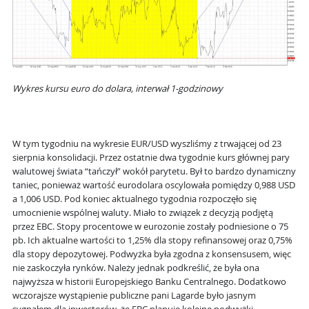
Wykres kursu euro do dolara, interwał 1-godzinowy
W tym tygodniu na wykresie EUR/USD wyszliśmy z trwającej od 23
sierpnia konsolidacji. Przez ostatnie dwa tygodnie kurs głównej pary
walutowej świata “tańczył” wokół parytetu. Był to bardzo dynamiczny
taniec, ponieważ wartość eurodolara oscylowała pomiędzy 0,988 USD
a 1,006 USD. Pod koniec aktualnego tygodnia rozpoczęło się
umocnienie wspólnej waluty. Miało to związek z decyzją podjętą
przez EBC. Stopy procentowe w eurozonie zostały podniesione o 75
pb. Ich aktualne wartości to 1,25% dla stopy refinansowej oraz 0,75%
dla stopy depozytowej. Podwyżka była zgodna z konsensusem, więc
nie zaskoczyła rynków. Należy jednak podkreślić, że była ona
najwyższa w historii Europejskiego Banku Centralnego. Dodatkowo
wczorajsze wystąpienie publiczne pani Lagarde było jasnym