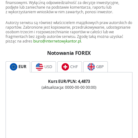
finansowymi. Wyłączną odpowiedzialność za decyzje inwestycyjne,
podjęte lub zaniechane na podstawie komentarza, raportu lub
z wykorzystaniem wniosków w nim zawartych, ponosi inwestor.
Autorzy serwisu są również właścicielem majątkowych praw autorskich do
raportów. Zabronione jest kopiowanie, przedrukowywanie, udostępnianie
osobom trzecim i rozpowszechnianie raportów w całości lub we
fragmentach bez zgody autorów serwisu. Zgodę taką można uzyskać
pisząc na adres
biuro@internetowykantor.pl
.
Notowania FOREX
EUR
USD
CHF
GBP
Kurs
EUR
/PLN:
4,4873
(aktualizacja:
0000-00-00 00:00
)