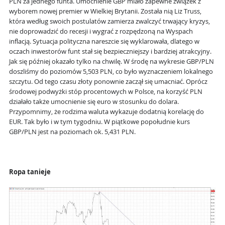
PLN za jednego funta. Umocnienie GBP miało zapewne związek z
wyborem nowej premier w Wielkiej Brytanii. Została nią Liz Truss,
która według swoich postulatów zamierza zwalczyć trwający kryzys,
nie doprowadzić do recesji i wygrać z rozpędzoną na Wyspach
inflacją. Sytuacja polityczna nareszcie się wyklarowała, dlatego w
oczach inwestorów funt stał się bezpieczniejszy i bardziej atrakcyjny.
Jak się później okazało tylko na chwilę. W środę na wykresie GBP/PLN
doszliśmy do poziomów 5,503 PLN, co było wyznaczeniem lokalnego
szczytu. Od tego czasu złoty ponownie zaczął się umacniać. Oprócz
środowej podwyżki stóp procentowych w Polsce, na korzyść PLN
działało także umocnienie się euro w stosunku do dolara.
Przypomnimy, że rodzima waluta wykazuje dodatnią korelację do
EUR. Tak było i w tym tygodniu. W piątkowe popołudnie kurs
GBP/PLN jest na poziomach ok. 5,431 PLN.
Ropa tanieje