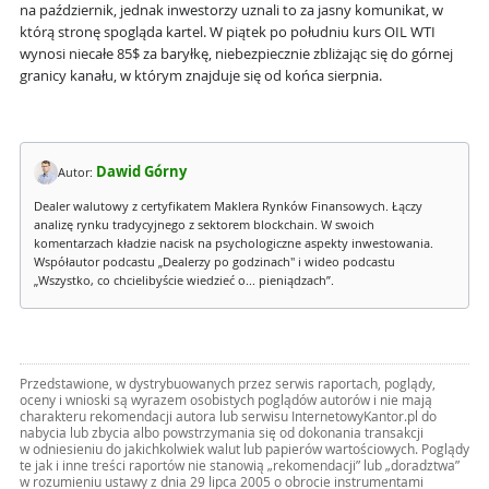
na październik, jednak inwestorzy uznali to za jasny komunikat, w
którą stronę spogląda kartel. W piątek po południu kurs OIL WTI
wynosi niecałe 85$ za baryłkę, niebezpiecznie zbliżając się do górnej
granicy kanału, w którym znajduje się od końca sierpnia.
Dawid Górny
Autor:
Dealer walutowy z certyfikatem Maklera Rynków Finansowych. Łączy
analizę rynku tradycyjnego z sektorem blockchain. W swoich
komentarzach kładzie nacisk na psychologiczne aspekty inwestowania.
Współautor podcastu „Dealerzy po godzinach" i wideo podcastu
„Wszystko, co chcielibyście wiedzieć o... pieniądzach”.
Przedstawione, w dystrybuowanych przez serwis raportach, poglądy,
oceny i wnioski są wyrazem osobistych poglądów autorów i nie mają
charakteru rekomendacji autora lub serwisu InternetowyKantor.pl do
nabycia lub zbycia albo powstrzymania się od dokonania transakcji
w odniesieniu do jakichkolwiek walut lub papierów wartościowych. Poglądy
te jak i inne treści raportów nie stanowią „rekomendacji” lub „doradztwa”
w rozumieniu ustawy z dnia 29 lipca 2005 o obrocie instrumentami