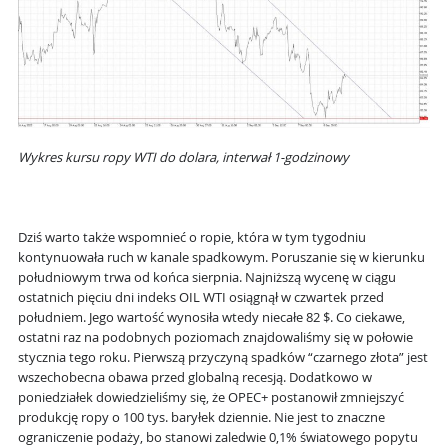
Wykres kursu ropy WTI do dolara, interwał 1-godzinowy
Dziś warto także wspomnieć o ropie, która w tym tygodniu
kontynuowała ruch w kanale spadkowym. Poruszanie się w kierunku
południowym trwa od końca sierpnia. Najniższą wycenę w ciągu
ostatnich pięciu dni indeks OIL WTI osiągnął w czwartek przed
południem. Jego wartość wynosiła wtedy niecałe 82 $. Co ciekawe,
ostatni raz na podobnych poziomach znajdowaliśmy się w połowie
stycznia tego roku. Pierwszą przyczyną spadków “czarnego złota” jest
wszechobecna obawa przed globalną recesją. Dodatkowo w
poniedziałek dowiedzieliśmy się, że OPEC+ postanowił zmniejszyć
produkcję ropy o 100 tys. baryłek dziennie. Nie jest to znaczne
ograniczenie podaży, bo stanowi zaledwie 0,1% światowego popytu