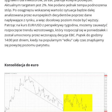
sygnałem dla inwestorów, że EBC planuje kolejne podwyżki.
Aktualnym targetem jest 2%. Nie podano jednak tempa podnoszenia
stóp. Po osiągnięciu wskazanej wartości sytuacja będzie dalej
analizowana przez europejskich decydentów poprzez dane
napływające z rynku, a więc docelowy poziom może być wyższy.
Patrząc na kurs EUR/USD z perspektywy tygodnia, możemy zauważyć
rozpoczęcie trendu wzrostowego, który rozpoczął się w poniedziałek i
został umocniony przez wczorajszą decyzje EBC. Piątek do godziny
14:00 jest dniem, kiedy na popularnym “edku” cały czas znajdujemy
się powyżej poziomu parytetu.
Konsolidacja do euro