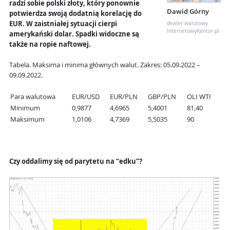
radzi sobie polski złoty, który ponownie
Dawid Górny
potwierdza swoją dodatnią korelację do
EUR. W zaistniałej sytuacji cierpi
dealer walutowy
InternetowyKantor.pl
amerykański dolar. Spadki widoczne są
także na ropie naftowej.
Tabela. Maksima i minima głównych walut. Zakres: 05.09.2022 –
09.09.2022.
Para walutowa
EUR/USD
EUR/PLN
GBP/PLN
OLI WTI
Minimum
0,9877
4,6965
5,4001
81,40
Maksimum
1,0106
4,7369
5,5035
90
Czy oddalimy się od parytetu na “edku”?