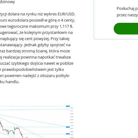
odzinowy
Posłuchaj 
zycji dolara na rynku niż wykres EUR/USD.
przez naszy
kurs eurodolara poszedł w górę o 4 centy,
nowe tegoroczne maksimum przy 1,117 $.
ugerować, że kolejnym przystankiem na
najdujący się cent powyżej. Przy takiej
stanawiający. Jednak gdyby spojrzeć na
az bardziej stromą ścianę, która może
Jej realizacja powinna napotkać trwalsze
luczać szybkiego dojścia nawet w pobliże
rym prawdopodobieństwem jest tylko
 powinien nadejść z obszaru polityki
nku handlu.