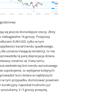
1-godzinowy
 się jeszcze donioślejsze rzeczy. Złoty
 o niebagatelne 16 groszy. Powyższy
odbiciem EUR/USD, tylko w tym
ątpliwości kanał trendu spadkowego.
la uznania trwającej tendencji, to nie
rowadziła tę parę deprecjacja dolara.
dziany ostatnio aż 3 lata temu.
ie wieloletniej linii trendu wzrostowego
we uspokojenie, to wybijanie kolejnych
prowadzić kurs dolara w najbliższych
ianki w tym przypadku dominować powinien
 korekcyjny napotkał trudności już
w poszukamy 3 i 5 groszy powyżej.