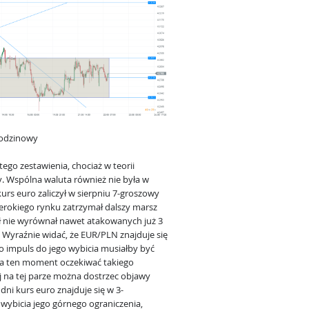
godzinowy
go zestawienia, chociaż w teorii
y. Wspólna waluta również nie była w
kurs euro zaliczył w sierpniu 7-groszowy
zerokiego rynku zatrzymał dalszy marsz
zł nie wyrównał nawet atakowanych już 3
 Wyraźnie widać, że EUR/PLN znajduje się
o impuls do jego wybicia musiałby być
 ten moment oczekiwać takiego
j na tej parze można dostrzec objawy
dni kurs euro znajduje się w 3-
ybicia jego górnego ograniczenia,