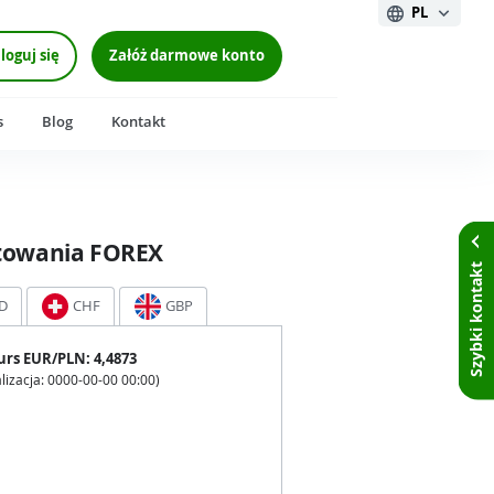
PL
loguj się
Załóż darmowe konto
s
Blog
Kontakt
towania FOREX
Szybki kontakt
D
CHF
GBP
urs
EUR
/PLN:
4,4873
lizacja:
0000-00-00 00:00
)