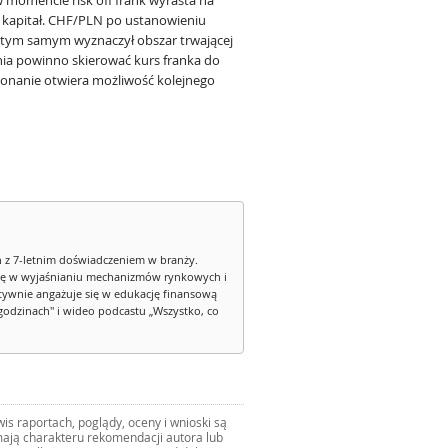
w momencie risk off frank wyrasta na
e kapitał. CHF/PLN po ustanowieniu
 i tym samym wyznaczył obszar trwającej
enia powinno skierować kurs franka do
okonanie otwiera możliwość kolejnego
 z 7-letnim doświadczeniem w branży.
e się w wyjaśnianiu mechanizmów rynkowych i
tywnie angażuje się w edukację finansową
godzinach" i wideo podcastu „Wszystko, co
s raportach, poglądy, oceny i wnioski są
ają charakteru rekomendacji autora lub