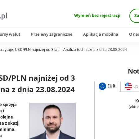
Wymień bez rejestracji
Za
ursy walut
Przelewy zagraniczne
Aplikacja mobilna
O na
zytuje, USD/PLN najniżej od 3 lat! – Analiza techniczna z dnia 23.08.2024
No
SD/PLN najniżej od 3
EUR
US
zna z dnia 23.08.2024
K
e sprzyja
(aktua
 i
kolejne
a z okazji
 minima.
a