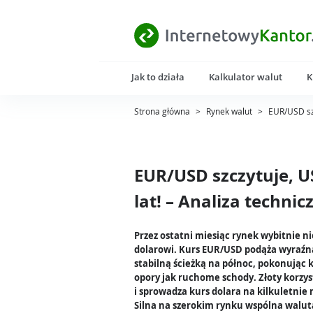
Jak to działa
Kalkulator walut
K
Strona główna
>
Rynek walut
>
EUR/USD szc
EUR/USD szczytuje, U
lat! – Analiza technic
Przez ostatni miesiąc rynek wybitnie ni
dolarowi. Kurs EUR/USD podąża wyraźną
stabilną ścieżką na północ, pokonując 
opory jak ruchome schody. Złoty korzyst
i sprowadza kurs dolara na kilkuletnie
Silna na szerokim rynku wspólna walut