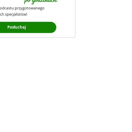
podcastu przygotowanego
ch specjalistów!
Posłuchaj