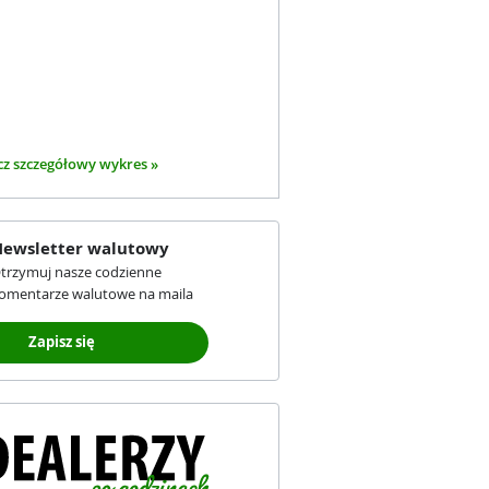
z szczegółowy wykres »
ewsletter walutowy
trzymuj nasze codzienne
omentarze walutowe na maila
Zapisz się