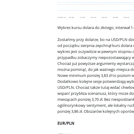
Wykres kursu dolara do złotego, interwał 
Zostańmy przy dolarze, bo na USD/PLN dzieją
od początku sierpnia zepchnął kurs dolara
wykres jest oczywiście w pewnym stopniu 
przypadku zobaczymy niepozostawiający w
Chociaż już powyższe argumenty wystarczą d
można pominąć, do jak ważnego miejsca dop
Nowe minimum poniżej 3,83 zł to poziom wi
Dodatkowo kolejne sesje potwierdzają wybic
USD/PLN. Chociaż także tutaj widać chwilo
wsparć przybliża scenariusz, który może do
miesiącach poniżej 3,70 zł. Bez niespodz
ogólnorynkowy sentyment, ale lokalny ruch
poniżej 3,86 zł. Obszarów kolejnych oporó
EUR/PLN