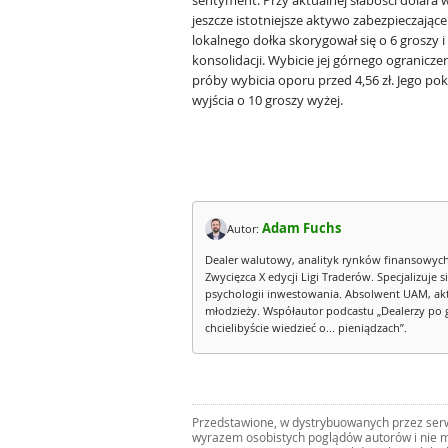
sentyment. Przy aktualnej słabości dolara 
jeszcze istotniejsze aktywo zabezpieczając
lokalnego dołka skorygował się o 6 groszy
konsolidacji. Wybicie jej górnego ogranicz
próby wybicia oporu przed 4,56 zł. Jego p
wyjścia o 10 groszy wyżej.
Adam Fuchs
Autor:
Dealer walutowy, analityk rynków finansowych
Zwycięzca X edycji Ligi Traderów. Specjalizuj
psychologii inwestowania. Absolwent UAM, ak
młodzieży. Współautor podcastu „Dealerzy po 
chcielibyście wiedzieć o... pieniądzach”.
Przedstawione, w dystrybuowanych przez serwi
wyrazem osobistych poglądów autorów i nie m