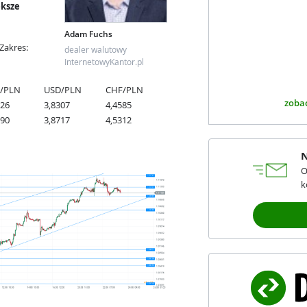
ększe
Adam Fuchs
Zakres:
dealer walutowy
InternetowyKantor.pl
/PLN
USD/PLN
CHF/PLN
zobac
626
3,8307
4,4585
890
3,8717
4,5312
N
O
k