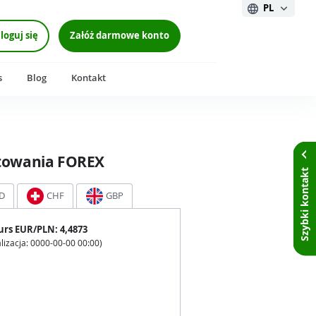
PL
loguj się
Załóż darmowe konto
s
Blog
Kontakt
towania FOREX
Szybki kontakt
D
CHF
GBP
urs
EUR
/PLN:
4,4873
lizacja:
0000-00-00 00:00
)