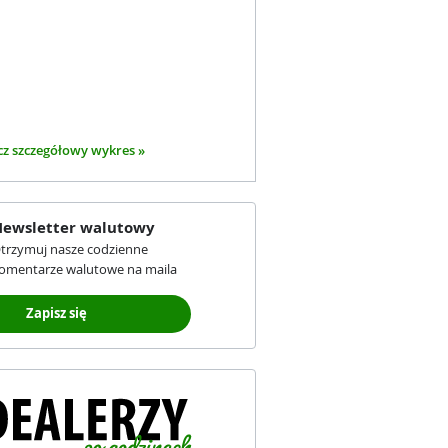
z szczegółowy wykres »
ewsletter walutowy
trzymuj nasze codzienne
omentarze walutowe na maila
Zapisz się