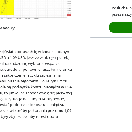
Posłuchaj 
przez naszy
odzinowy
ej świata poruszał się w kanale bocznym
 a 1,09 USD. Jeszcze w ubiegły piątek,
alucie udało się wybronić wsparcie,
ie, eurodolar ponownie ruszył w kierunku
m zakończeniem cyklu zacieśniania
 pisania tego tekstu, o ile rynki z ok.
lejną podwyżkę kosztu pieniądza w USA
 to już w lipcu spodziewają się pierwszej
ląda sytuacja na Starym Kontynencie,
zestać podnoszenie kosztu pieniądza.
 są dwie próby pokonania poziomu 1,09
yły zbyt słabe, aby retest oporu