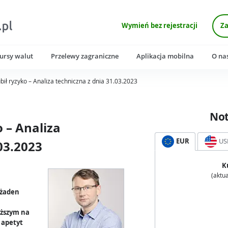
Wymień bez rejestracji
Za
ursy walut
Przelewy zagraniczne
Aplikacja mobilna
O na
ubił ryzyko – Analiza techniczna z dnia 31.03.2023
No
o – Analiza
EUR
US
03.2023
K
(aktua
 żaden
yższym na
 apetyt