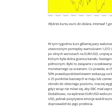
Wykres kursu euro do dolara, interwał 1-g
W tym tygodniu kurs głównej pary walutow
utworzonym pomiędzy wartościami 1,072 USD
po silnych wzrostach na EUR/USD, unijnej w
którym była dolna granica kanału. Następn
północnym. Było to związane z oczekiwany
monetarnego za oceanem. Co prawda, w chwili
50% prawdopodobieństwem wskazują na ko
o 25 punktów bazowych w maju lub czerwcu,
obniżki do obecnego poziomu. Inaczej wyg
gdyż wciąż nie mówi się, aby EBC miał zapr
Dodatkowo, na wykresie EUR/USD widoczne
USD, jednak pozytywne emocje wokół euro b
doprowadził do jego przebicia.