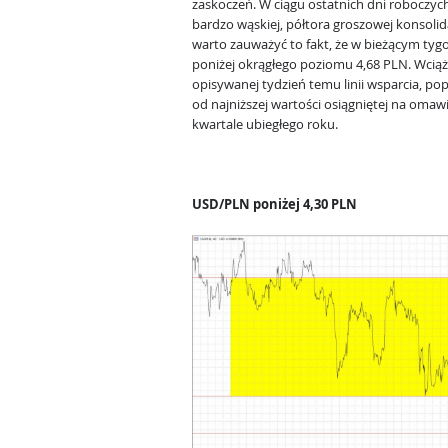
zaskoczeń. W ciągu ostatnich dni roboczych
bardzo wąskiej, półtora groszowej konsolid
warto zauważyć to fakt, że w bieżącym tyg
poniżej okrągłego poziomu 4,68 PLN. Wciąż
opisywanej tydzień temu linii wsparcia, p
od najniższej wartości osiągniętej na oma
kwartale ubiegłego roku.
USD/PLN poniżej 4,30 PLN