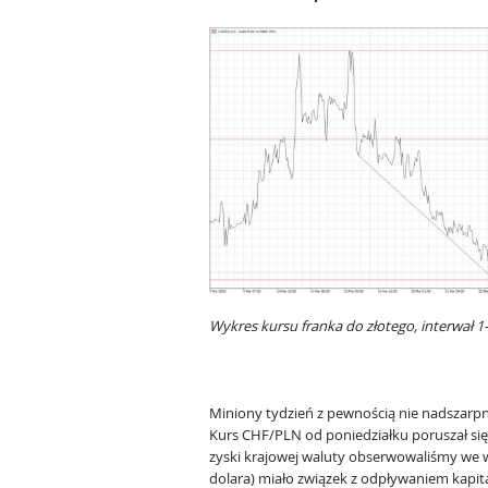
Wykres kursu franka do złotego, interwał 
Miniony tydzień z pewnością nie nadszar
Kurs CHF/PLN od poniedziałku poruszał si
zyski krajowej waluty obserwowaliśmy we wt
dolara) miało związek z odpływaniem kapita