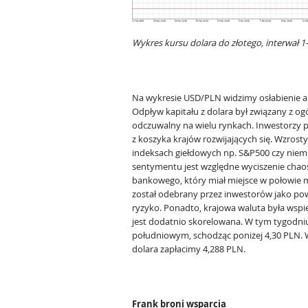
Wykres kursu dolara do złotego, interwał 
Na wykresie USD/PLN widzimy osłabienie a
Odpływ kapitału z dolara był związany z o
odczuwalny na wielu rynkach. Inwestorzy pr
z koszyka krajów rozwijających się. Wzrost
indeksach giełdowych np. S&P500 czy nie
sentymentu jest względne wyciszenie chaos
bankowego, który miał miejsce w połowie 
został odebrany przez inwestorów jako po
ryzyko. Ponadto, krajowa waluta była wspi
jest dodatnio skorelowana. W tym tygodni
południowym, schodząc poniżej 4,30 PLN. W
dolara zapłacimy 4,288 PLN.
Frank broni wsparcia