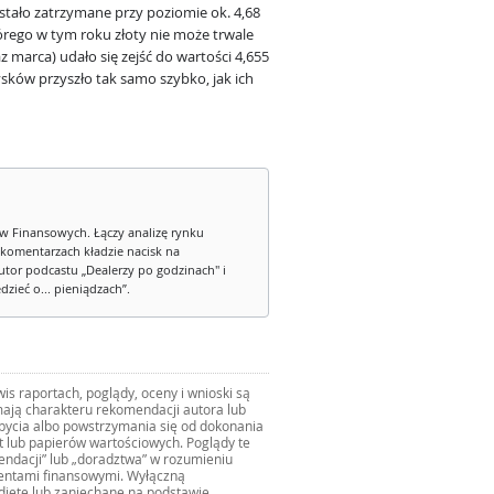
stało zatrzymane przy poziomie ok. 4,68
tórego w tym roku złoty nie może trwale
z marca) udało się zejść do wartości 4,655
ów przyszło tak samo szybko, jak ich
w Finansowych. Łączy analizę rynku
 komentarzach kładzie nacisk na
tor podcastu „Dealerzy po godzinach" i
zieć o... pieniądzach”.
s raportach, poglądy, oceny i wnioski są
ają charakteru rekomendacji autora lub
zbycia albo powstrzymania się od dokonania
ut lub papierów wartościowych. Poglądy te
mendacji” lub „doradztwa” w rozumieniu
mentami finansowymi. Wyłączną
djęte lub zaniechane na podstawie