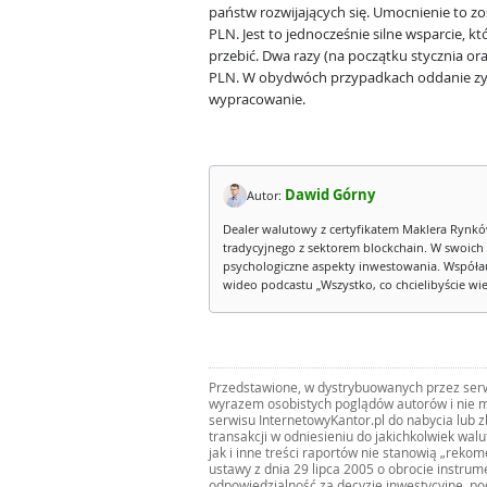
państw rozwijających się. Umocnienie to zo
PLN. Jest to jednocześnie silne wsparcie, k
przebić. Dwa razy (na początku stycznia ora
PLN. W obydwóch przypadkach oddanie zysk
wypracowanie.
Dawid Górny
Autor:
Dealer walutowy z certyfikatem Maklera Rynkó
tradycyjnego z sektorem blockchain. W swoich
psychologiczne aspekty inwestowania. Współau
wideo podcastu „Wszystko, co chcielibyście wied
Przedstawione, w dystrybuowanych przez serwi
wyrazem osobistych poglądów autorów i nie m
serwisu InternetowyKantor.pl do nabycia lub 
transakcji w odniesieniu do jakichkolwiek wal
jak i inne treści raportów nie stanowią „reko
ustawy z dnia 29 lipca 2005 o obrocie instru
odpowiedzialność za decyzje inwestycyjne, po