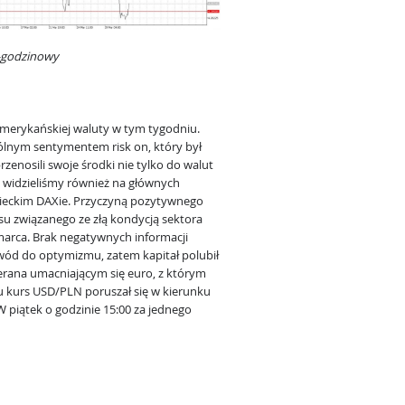
1-godzinowy
merykańskiej waluty w tym tygodniu.
gólnym sentymentem risk on, który był
zenosili swoje środki nie tylko do walut
y widzieliśmy również na głównych
mieckim DAXie. Przyczyną pozytywnego
u związanego ze złą kondycją sektora
marca. Brak negatywnych informacji
wód do optymizmu, zatem kapitał polubił
erana umacniającym się euro, z którym
u kurs USD/PLN poruszał się w kierunku
 piątek o godzinie 15:00 za jednego