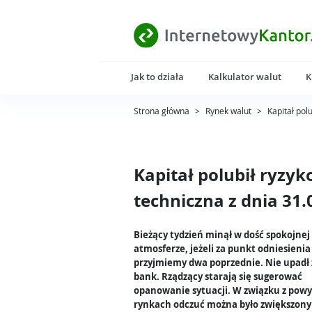
Jak to działa
Kalkulator walut
K
Strona główna
>
Rynek walut
>
Kapitał pol
Kapitał polubił ryzyk
techniczna z dnia 31.
Bieżący tydzień minął w dość spokojnej
atmosferze, jeżeli za punkt odniesienia
przyjmiemy dwa poprzednie. Nie upadł
bank. Rządzący starają się sugerować
opanowanie sytuacji. W związku z pow
rynkach odczuć można było zwiększony