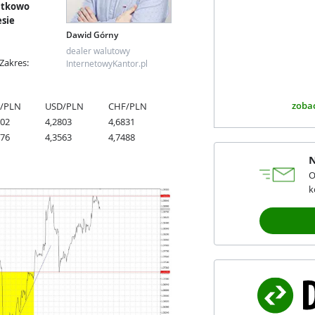
datkowo
sie
Dawid Górny
dealer walutowy
Zakres:
InternetowyKantor.pl
zobac
/PLN
USD/PLN
CHF/PLN
702
4,2803
4,6831
876
4,3563
4,7488
N
O
k