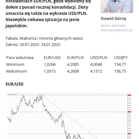
notowaniach EUR/PLN, gdzie wybiliśmy się
dołem z ponad rocznej konsolidacji. Złoty
umacnia się także na wykresie USD/PLN.
Dawid Górny
Niezwykle ciekawa sytuacja na jenie
japońskim.
dealer walutowy
InternetowyKantor.pl
Tabela. Maksima i minima głównych walut.
Zakres: 20.01.2025- 24.01.2025
Para walutowa
EUR/USD
EUR/PLN
USD/PLN
USDJPY
Minimum
1,0266
4,2085
4,0046
154,77
Maksimum
1,0515
4,2608
4,1512
156,75
EUR/USD