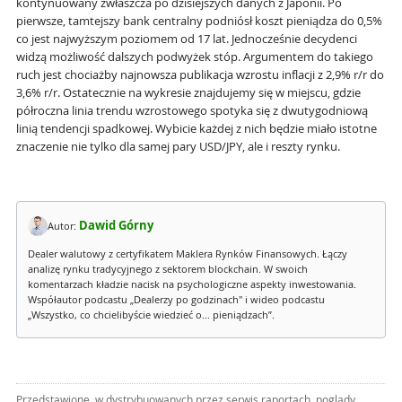
kontynuowany zwłaszcza po dzisiejszych danych z Japonii. Po
pierwsze, tamtejszy bank centralny podniósł koszt pieniądza do 0,5%
co jest najwyższym poziomem od 17 lat. Jednocześnie decydenci
widzą możliwość dalszych podwyżek stóp. Argumentem do takiego
ruch jest chociażby najnowsza publikacja wzrostu inflacji z 2,9% r/r do
3,6% r/r. Ostatecznie na wykresie znajdujemy się w miejscu, gdzie
półroczna linia trendu wzrostowego spotyka się z dwutygodniową
linią tendencji spadkowej. Wybicie każdej z nich będzie miało istotne
znaczenie nie tylko dla samej pary USD/JPY, ale i reszty rynku.
Dawid Górny
Autor:
Dealer walutowy z certyfikatem Maklera Rynków Finansowych. Łączy
analizę rynku tradycyjnego z sektorem blockchain. W swoich
komentarzach kładzie nacisk na psychologiczne aspekty inwestowania.
Współautor podcastu „Dealerzy po godzinach" i wideo podcastu
„Wszystko, co chcielibyście wiedzieć o... pieniądzach”.
Przedstawione, w dystrybuowanych przez serwis raportach, poglądy,