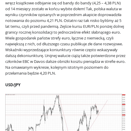
wręcz książkowe odbijanie się od bandy do bandy (4,25 – 4,38 PLN)
od 14 miesięcy zostało w końcu wybite dołem! Tak, polska waluta w
wyniku czynników opisanych w poprzednim akapicie doprowadziła
notowania do poziomu 4,21 PLN. Ostatni raz tak nisko byliśmy aż 5
lat temu, czyli przed pandemią. Zejście kursu EUR/PLN poniżej dolnej
granicy rocznej konsolidacji to jednocześnie efekt słabnącego euro.
Wiele gospodarek państw strefy euro, łącznie z niemiecką, czyli
największą z nich, od dłuższego czasu publikuje złe dane rozwojowe.
Wskaźniki wyprzedzające koniunktury równie często wskazywały
dalszą dekoniunkturę. Unijnej walucie ciążą także potwierdzone przez
członków EBC w Davos dalsze obniżki kosztu pieniądza w strefie euro.
Na omawianym wykresie, kolejnym istotnym poziomem do
przełamania będzie 4,20 PLN.
USD/JPY