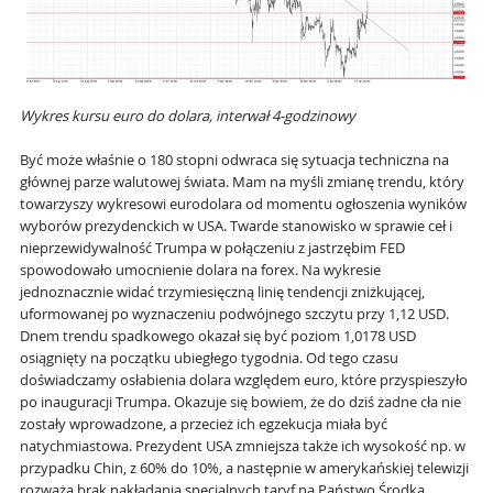
Wykres kursu euro do dolara, interwał 4-godzinowy
Być może właśnie o 180 stopni odwraca się sytuacja techniczna na
głównej parze walutowej świata. Mam na myśli zmianę trendu, który
towarzyszy wykresowi eurodolara od momentu ogłoszenia wyników
wyborów prezydenckich w USA. Twarde stanowisko w sprawie ceł i
nieprzewidywalność Trumpa w połączeniu z jastrzębim FED
spowodowało umocnienie dolara na forex. Na wykresie
jednoznacznie widać trzymiesięczną linię tendencji zniżkującej,
uformowanej po wyznaczeniu podwójnego szczytu przy 1,12 USD.
Dnem trendu spadkowego okazał się być poziom 1,0178 USD
osiągnięty na początku ubiegłego tygodnia. Od tego czasu
doświadczamy osłabienia dolara względem euro, które przyspieszyło
po inauguracji Trumpa. Okazuje się bowiem, że do dziś żadne cła nie
zostały wprowadzone, a przecież ich egzekucja miała być
natychmiastowa. Prezydent USA zmniejsza także ich wysokość np. w
przypadku Chin, z 60% do 10%, a następnie w amerykańskiej telewizji
rozważa brak nakładania specjalnych taryf na Państwo Środka.