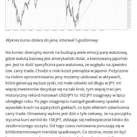
Wykres kursu dolara do jena, interwał 1-godzinowy
Na koniec skierujmy wzrok na budzącą wiele emocji parę walutową,
gdzie walutą bazową jest amerykański dolar, a kwotowaną japoński
jen. Jest to dość specyficzna para walutowa, ze względu na zjawisko
tzw. carry trade. Chodzi o niski koszt pieniądza w Japonii. Pożyczone
na niskim oprocentowaniu jeny możemy ulokować w aktywach,
które generują wyższe zyski, niż małe odsetki od długu w JPY. Im
więcej inwestorów decyduje się na taki krok, tym więcej traci jen.
Historyczny rekord notowań USD/JPY to 162 JPY osiągnięty w lipcu
ubiegłego roku. Po jego osiągnięciu nastąpił gwałtowny spadek co
wywołało krach na azjatyckich giełdach, co było efektem odwrócenia
carry trade. Omawiany wykres jest dziś o tyle ciekawy, że na początku
stycznia kurs wzrósł do 158 JPY, zbliżając się niebezpiecznie blisko do
zeszłorocznego szczytu. Od tego czasu notowania poruszają się w
krótkoterminowym trendzie spadkowym. Co istotne, może on być