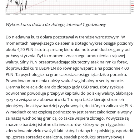
Wykres kursu dolara do złotego, interwał 1-godzinowy
Do niedawna kurs dolara pozostawał w trendzie wzrostowym. W
momentach największego osłabienia złotego wykres osiągał poziomy
około 4,20 PLN. Istotną zmianę kierunku notowań dostrzegamy od
połowy stycznia. Był to moment znacznego umocnienia krajowej
waluty. Silny PLN przeprowadzając skuteczny atak na rynku forex,
doprowadził kurs USD/PLN do równego wsparcia na poziomie 4,00
PLN. Ta psychologiczna granica została osiągnięta dziś o poranku.
Powodów umocnienia należy szukać w globalnym sentymencie.
Ujemna korelacja dolara do złotego (gdy USD traci, złoty zyskuje i
odwrotnie) powoduje przepływ kapitału do polskiej waluty. Słabnące
ryzyko związane z obawami o cła Trumpa także kieruje strumień
pieniężny do aktyw bardziej ryzykownych, do których zalicza się PLN.
W mediach coraz częściej podnoszony jest temat zakończenia wojny
za naszą wschodnią granicą, co także wspiera złotego. Powyższe są
znacznie bardziej istotne dla inwestorów, którzy w tym tygodniu
zdecydowanie zlekceważyli fakt słabych danych z polskiej gospodarki
np. gorsza sprzedaż detaliczna, spadek produkcji przemysłowej i