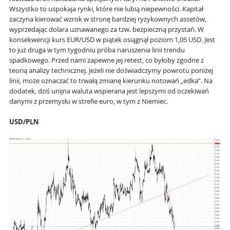
Wszystko to uspokaja rynki, które nie lubią niepewności. Kapitał
zaczyna kierować wzrok w stronę bardziej ryzykownych assetów,
wyprzedając dolara uznawanego za tzw. bezpieczną przystań. W
konsekwencji kurs EUR/USD w piątek osiągnął poziom 1,05 USD. Jest
to już druga w tym tygodniu próba naruszenia linii trendu
spadkowego. Przed nami zapewne jej retest, co byłoby zgodne z
teorią analizy technicznej. Jeżeli nie doświadczymy powrotu poniżej
linii, może oznaczać to trwałą zmianę kierunku notowań „edka”. Na
dodatek, dziś unijna waluta wspierana jest lepszymi od oczekiwań
danymi z przemysłu w strefie euro, w tym z Niemiec.
USD/PLN