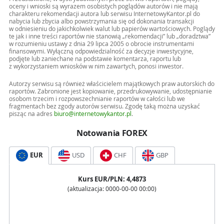
oceny i wnioski są wyrazem osobistych poglądów autorów i nie mają
charakteru rekomendacji autora lub serwisu InternetowyKantor.pl do
nabycia lub zbycia albo powstrzymania się od dokonania transakcji
w odniesieniu do jakichkolwiek walut lub papierów wartościowych. Poglądy
te jak i inne treści raportów nie stanowią „rekomendacji” lub „doradztwa”
w rozumieniu ustawy z dnia 29 lipca 2005 o obrocie instrumentami
finansowymi. Wyłączną odpowiedzialność za decyzje inwestycyjne,
podjęte lub zaniechane na podstawie komentarza, raportu lub
z wykorzystaniem wniosków w nim zawartych, ponosi inwestor.
Autorzy serwisu są również właścicielem majątkowych praw autorskich do
raportów. Zabronione jest kopiowanie, przedrukowywanie, udostępnianie
osobom trzecim i rozpowszechnianie raportów w całości lub we
fragmentach bez zgody autorów serwisu. Zgodę taką można uzyskać
pisząc na adres
biuro@internetowykantor.pl
.
Notowania FOREX
EUR
USD
CHF
GBP
Kurs
EUR
/PLN:
4,4873
(aktualizacja:
0000-00-00 00:00
)