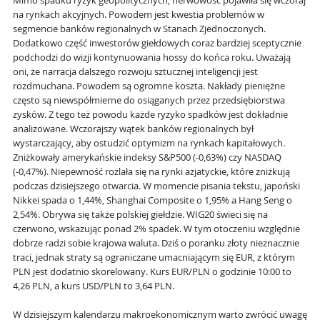
Mimo spadku ryzyk geopolitycznych, nerwowość pojawiła się wczoraj
na rynkach akcyjnych. Powodem jest kwestia problemów w
segmencie banków regionalnych w Stanach Zjednoczonych.
Dodatkowo część inwestorów giełdowych coraz bardziej sceptycznie
podchodzi do wizji kontynuowania hossy do końca roku. Uważają
oni, że narracja dalszego rozwoju sztucznej inteligencji jest
rozdmuchana. Powodem są ogromne koszta. Nakłady pieniężne
często są niewspółmierne do osiąganych przez przedsiębiorstwa
zysków. Z tego też powodu każde ryzyko spadków jest dokładnie
analizowane. Wczorajszy wątek banków regionalnych był
wystarczający, aby ostudzić optymizm na rynkach kapitałowych.
Zniżkowały amerykańskie indeksy S&P500 (-0,63%) czy NASDAQ
(-0,47%). Niepewność rozlała się na rynki azjatyckie, które zniżkują
podczas dzisiejszego otwarcia. W momencie pisania tekstu, japoński
Nikkei spada o 1,44%, Shanghai Composite o 1,95% a Hang Seng o
2,54%. Obrywa się także polskiej giełdzie. WIG20 świeci się na
czerwono, wskazując ponad 2% spadek. W tym otoczeniu względnie
dobrze radzi sobie krajowa waluta. Dziś o poranku złoty nieznacznie
traci, jednak straty są ograniczane umacniającym się EUR, z którym
PLN jest dodatnio skorelowany. Kurs EUR/PLN o godzinie 10:00 to
4,26 PLN, a kurs USD/PLN to 3,64 PLN.
W dzisiejszym kalendarzu makroekonomicznym warto zwrócić uwagę