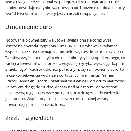
swoją uwagę będzie skupiał na pokoju w Ukrainie. Narracja redukcji
napięć powoduje na rynku walutowym odchodzenie od dolara, który
wśród inwestorów uznawany jest za bezpieczną przystań.
Umocnienie euro
Notowania głównej pary walutowej świata pną się coraz wyżej.
Jeszcze na początku tygodnia kurs EUR/USD próbował przełamać
wsparcie 1,155 USD. W piątek o poranku wykres dotarł do 1,173 USD.
Tak silna zwyżka to nie tylko efekt spadku ryzyka geopolitycznego, co
zachęca inwestorów na forex do większego ryzyka, wysysając kapitał
z „zielonego”. Ruch w kierunku północnym, czyli umocnienie euro, to
także konsekwencja wydarzeń politycznych we Francji. Premier
Francji Sebastien Lecornu przetrwał dwa wnioski o wotum nieufności.
To otwiera drogę do trudnej debaty nad budżetem. Jednocześnie
daje pewną ulgę po kryzysie politycznym w drugiej co do wielkości
gospodarce Wspólnoty, co ociepla wizerunek unijnej waluty i
powoduje jej umocnienie na forex.
Zniżki na giełdach