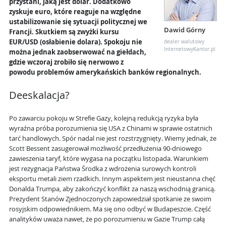
przystani, jaką jest dolar. Dodatkowo
zyskuje euro, które reaguje na względne
ustabilizowanie się sytuacji politycznej we
Dawid Górny
Francji. Skutkiem są zwyżki kursu
EUR/USD (osłabienie dolara). Spokoju nie
dealer walutowy
InternetowyKantor.pl
można jednak zaobserwować na giełdach,
gdzie wczoraj zrobiło się nerwowo z
powodu problemów amerykańskich banków regionalnych.
Deeskalacja?
Po zawarciu pokoju w Strefie Gazy, kolejną redukcją ryzyka była
wyraźna próba porozumienia się USA z Chinami w sprawie ostatnich
tarć handlowych. Spór nadal nie jest rozstrzygnięty. Wiemy jednak, że
Scott Bessent zasugerował możliwość przedłużenia 90-dniowego
zawieszenia taryf, które wygasa na początku listopada. Warunkiem
jest rezygnacja Państwa Środka z wdrożenia surowych kontroli
eksportu metali ziem rzadkich. Innym aspektem jest nieustanna chęć
Donalda Trumpa, aby zakończyć konflikt za naszą wschodnią granicą.
Prezydent Stanów Zjednoczonych zapowiedział spotkanie ze swoim
rosyjskim odpowiednikiem. Ma się ono odbyć w Budapeszcie. Część
analityków uważa nawet, że po porozumieniu w Gazie Trump całą