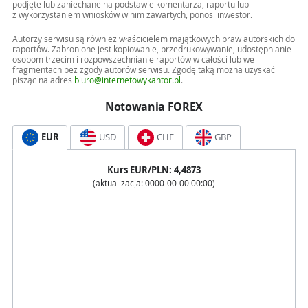
podjęte lub zaniechane na podstawie komentarza, raportu lub
z wykorzystaniem wniosków w nim zawartych, ponosi inwestor.
Autorzy serwisu są również właścicielem majątkowych praw autorskich do
raportów. Zabronione jest kopiowanie, przedrukowywanie, udostępnianie
osobom trzecim i rozpowszechnianie raportów w całości lub we
fragmentach bez zgody autorów serwisu. Zgodę taką można uzyskać
pisząc na adres
biuro@internetowykantor.pl
.
Notowania FOREX
EUR
USD
CHF
GBP
Kurs
EUR
/PLN:
4,4873
(aktualizacja:
0000-00-00 00:00
)