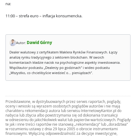
na:
11:00 – strefa euro – inflacja konsumencka.
Dawid Górny
Autor:
Dealer walutowy z certyfikatem Maklera Rynków Finansowych. Łączy
analizę rynku tradycyjnego z sektorem blockchain. W swoich
komentarzach kładzie nacisk na psychologiczne aspekty inwestowania.
Współautor podcastu „Dealerzy po godzinach" i wideo podcastu
„Wszystko, co chcielibyście wiedzieć o... pieniądzach”.
Przedstawione, w dystrybuowanych przez serwis raportach, poglądy,
oceny i wnioski są wyrazem osobistych poglądów autorów i nie mają
charakteru rekomendacji autora lub serwisu InternetowyKantor.pl do
nabycia lub zbycia albo powstrzymania się od dokonania transakcji
w odniesieniu do jakichkolwiek walut lub papierów wartościowych. Poglądy
te jak i inne treści raportów nie stanowią „rekomendacji” lub „doradztwa”
w rozumieniu ustawy z dnia 29 lipca 2005 o obrocie instrumentami
finansowymi. Wyłączną odpowiedzialność za decyzje inwestycyjne,