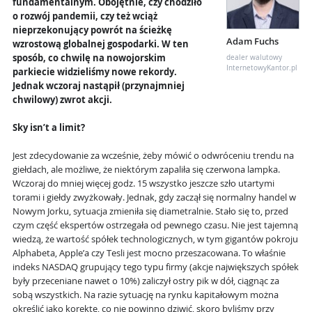
fundamentalnym. Obojętnie, czy chodziło
o rozwój pandemii, czy też wciąż
nieprzekonujący powrót na ścieżkę
Adam Fuchs
wzrostową globalnej gospodarki. W ten
sposób, co chwilę na nowojorskim
dealer walutowy
InternetowyKantor.pl
parkiecie widzieliśmy nowe rekordy.
Jednak wczoraj nastąpił (przynajmniej
chwilowy) zwrot akcji.
Sky isn’t a limit?
Jest zdecydowanie za wcześnie, żeby mówić o odwróceniu trendu na
giełdach, ale możliwe, że niektórym zapaliła się czerwona lampka.
Wczoraj do mniej więcej godz. 15 wszystko jeszcze szło utartymi
torami i giełdy zwyżkowały. Jednak, gdy zaczął się normalny handel w
Nowym Jorku, sytuacja zmieniła się diametralnie. Stało się to, przed
czym część ekspertów ostrzegała od pewnego czasu. Nie jest tajemną
wiedzą, że wartość spółek technologicznych, w tym gigantów pokroju
Alphabeta, Apple’a czy Tesli jest mocno przeszacowana. To właśnie
indeks NASDAQ grupujący tego typu firmy (akcje największych spółek
były przeceniane nawet o 10%) zaliczył ostry pik w dół, ciągnąc za
sobą wszystkich. Na razie sytuację na rynku kapitałowym można
określić jako korektę, co nie powinno dziwić, skoro byliśmy przy