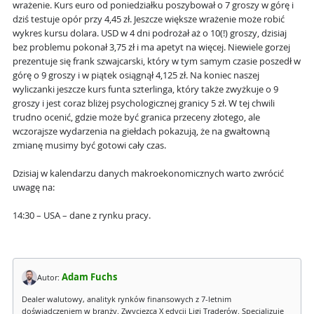
wrażenie. Kurs euro od poniedziałku poszybował o 7 groszy w górę i
dziś testuje opór przy 4,45 zł. Jeszcze większe wrażenie może robić
wykres kursu dolara. USD w 4 dni podrożał aż o 10(!) groszy, dzisiaj
bez problemu pokonał 3,75 zł i ma apetyt na więcej. Niewiele gorzej
prezentuje się frank szwajcarski, który w tym samym czasie poszedł w
górę o 9 groszy i w piątek osiągnął 4,125 zł. Na koniec naszej
wyliczanki jeszcze kurs funta szterlinga, który także zwyżkuje o 9
groszy i jest coraz bliżej psychologicznej granicy 5 zł. W tej chwili
trudno ocenić, gdzie może być granica przeceny złotego, ale
wczorajsze wydarzenia na giełdach pokazują, że na gwałtowną
zmianę musimy być gotowi cały czas.
Dzisiaj w kalendarzu danych makroekonomicznych warto zwrócić
uwagę na:
14:30 – USA – dane z rynku pracy.
Adam Fuchs
Autor:
Dealer walutowy, analityk rynków finansowych z 7-letnim
doświadczeniem w branży. Zwycięzca X edycji Ligi Traderów. Specjalizuje