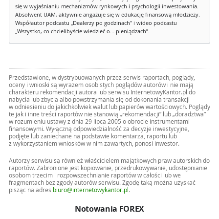
się w wyjaśnianiu mechanizmów rynkowych i psychologii inwestowania.
Absolwent UAM, aktywnie angażuje się w edukację finansową młodzieży.
Współautor podcastu „Dealerzy po godzinach" i wideo podcastu
„Wszystko, co chcielibyście wiedzieć o... pieniądzach”.
Przedstawione, w dystrybuowanych przez serwis raportach, poglądy,
oceny i wnioski są wyrazem osobistych poglądów autorów i nie mają
charakteru rekomendacji autora lub serwisu InternetowyKantor.pl do
nabycia lub zbycia albo powstrzymania się od dokonania transakcji
w odniesieniu do jakichkolwiek walut lub papierów wartościowych. Poglądy
te jak i inne treści raportów nie stanowią „rekomendacji” lub „doradztwa”
w rozumieniu ustawy z dnia 29 lipca 2005 o obrocie instrumentami
finansowymi. Wyłączną odpowiedzialność za decyzje inwestycyjne,
podjęte lub zaniechane na podstawie komentarza, raportu lub
z wykorzystaniem wniosków w nim zawartych, ponosi inwestor.
Autorzy serwisu są również właścicielem majątkowych praw autorskich do
raportów. Zabronione jest kopiowanie, przedrukowywanie, udostępnianie
osobom trzecim i rozpowszechnianie raportów w całości lub we
fragmentach bez zgody autorów serwisu. Zgodę taką można uzyskać
pisząc na adres
biuro@internetowykantor.pl
.
Notowania FOREX