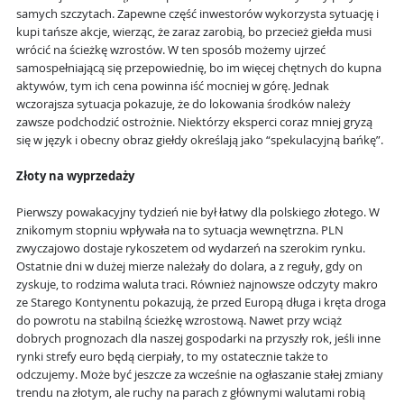
samych szczytach. Zapewne część inwestorów wykorzysta sytuację i
kupi tańsze akcje, wierząc, że zaraz zarobią, bo przecież giełda musi
wrócić na ścieżkę wzrostów. W ten sposób możemy ujrzeć
samospełniającą się przepowiednię, bo im więcej chętnych do kupna
aktywów, tym ich cena powinna iść mocniej w górę. Jednak
wczorajsza sytuacja pokazuje, że do lokowania środków należy
zawsze podchodzić ostrożnie. Niektórzy eksperci coraz mniej gryzą
się w język i obecny obraz giełdy określają jako “spekulacyjną bańkę”.
Złoty na wyprzedaży
Pierwszy powakacyjny tydzień nie był łatwy dla polskiego złotego. W
znikomym stopniu wpływała na to sytuacja wewnętrzna. PLN
zwyczajowo dostaje rykoszetem od wydarzeń na szerokim rynku.
Ostatnie dni w dużej mierze należały do dolara, a z reguły, gdy on
zyskuje, to rodzima waluta traci. Również najnowsze odczyty makro
ze Starego Kontynentu pokazują, że przed Europą długa i kręta droga
do powrotu na stabilną ścieżkę wzrostową. Nawet przy wciąż
dobrych prognozach dla naszej gospodarki na przyszły rok, jeśli inne
rynki strefy euro będą cierpiały, to my ostatecznie także to
odczujemy. Może być jeszcze za wcześnie na ogłaszanie stałej zmiany
trendu na złotym, ale ruchy na parach z głównymi walutami robią