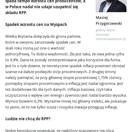
spada tempo wzrostu cen producentów, a
w Polsce nadal nie udaje uzupełnić się
składu RPP.
Maciej
Przygórzewski
Spadek wzrostu cen na Wyspach
główny dealer
walutowy
Wielka Brytania dołączyła do grona państw,
InternetowyKantor.pl
które w sierpniu zanotowały spadek cen. W
skali roku rosną już one o wartość
jednocyfrową. To dobra wiadomość. Zła jest taka, że owa jedna cyfra
to 9,9%. Dane te zostały zinterpretowane jako korzystne dla funta.
Jest to o tyle dziwne, że teoretycznie spadek inflacji powinien obniżać
szanse na dalsze podwyżki stóp procentowych. Z drugiej strony
należy pamiętać, że przy głównej stopie procentowej 1,75% różnicy
pomiędzy stopami procentowymi a inflacją jest nadal ogromna. Jest
też dodatkowe tło dla tych danych. Inflacja bazowa, czyli taka
oczyszczona o wpływ cen energii i żywności jest nadal bardzo wysoka.
Wynosi bowiem 6,3%. Wyraźnie mniej niż główny indeks, ale pokazuje
to jasno, że to nie tylko susza i rosyjska inwazja potęgują inflację.
Ludzie nie chcą do RPP?
Niskie bezrobocie powoduje, że niektórzy pracownicy nie chcą