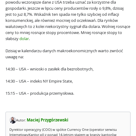
powodu wczorajsze dane z USA trzeba uznać za korzystne dla
gospodarki. Jeszcze w lipcu ceny producentów rosły o 9,8%, dzisiaj
jest to już 8,7%. Wskaźnik ten spada nie tylko szybciej od inflacji
konsumenckiej, ale również mocniej od oczekiwań. Dla rynków
walutowych to z kolei niekorzystny sygnał dla dolara. Wolniej rosnące
ceny to mniej rosnące stopy procentowe. Mniej rosnące stopy to
słabszy
dolar
.
Dzisiaj w kalendarzu danych makroekonomicznych warto zwrócić
uwagę na:
14:30 – USA – wnioski o zasiłek dla bezrobotnych,
14:30 – USA – indeks NY Empire State,
15:15 – USA – produkcja przemysłowa.
Maciej Przygórzewski
Autor:
Dyrektor operacyjny (COO) w spółce Currency One (operator serwisu
InternetowyKantor.pl) z ponad 14-letnim stażem w branży kantorów