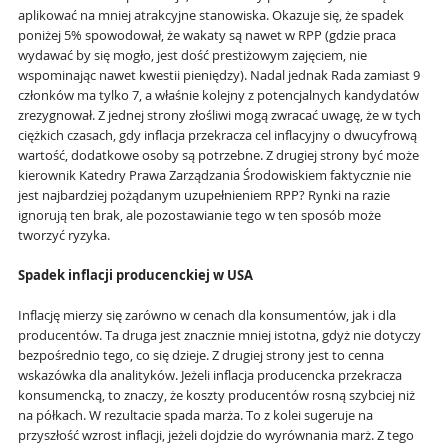
aplikować na mniej atrakcyjne stanowiska. Okazuje się, że spadek
poniżej 5% spowodował, że wakaty są nawet w RPP (gdzie praca
wydawać by się mogło, jest dość prestiżowym zajęciem, nie
wspominając nawet kwestii pieniędzy). Nadal jednak Rada zamiast 9
członków ma tylko 7, a właśnie kolejny z potencjalnych kandydatów
zrezygnował. Z jednej strony złośliwi mogą zwracać uwagę, że w tych
ciężkich czasach, gdy inflacja przekracza cel inflacyjny o dwucyfrową
wartość, dodatkowe osoby są potrzebne. Z drugiej strony być może
kierownik Katedry Prawa Zarządzania Środowiskiem faktycznie nie
jest najbardziej pożądanym uzupełnieniem RPP? Rynki na razie
ignorują ten brak, ale pozostawianie tego w ten sposób może
tworzyć ryzyka.
Spadek inflacji producenckiej w USA
Inflację mierzy się zarówno w cenach dla konsumentów, jak i dla
producentów. Ta druga jest znacznie mniej istotna, gdyż nie dotyczy
bezpośrednio tego, co się dzieje. Z drugiej strony jest to cenna
wskazówka dla analityków. Jeżeli inflacja producencka przekracza
konsumencką, to znaczy, że koszty producentów rosną szybciej niż
na półkach. W rezultacie spada marża. To z kolei sugeruje na
przyszłość wzrost inflacji, jeżeli dojdzie do wyrównania marż. Z tego