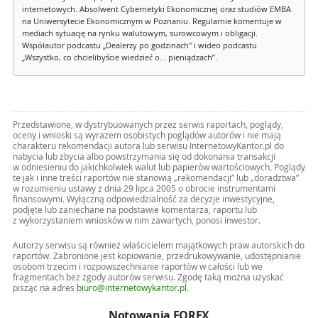
internetowych. Absolwent Cybernetyki Ekonomicznej oraz studiów EMBA
na Uniwersytecie Ekonomicznym w Poznaniu. Regularnie komentuje w
mediach sytuację na rynku walutowym, surowcowym i obligacji.
Współautor podcastu „Dealerzy po godzinach" i wideo podcastu
„Wszystko, co chcielibyście wiedzieć o... pieniądzach”.
Przedstawione, w dystrybuowanych przez serwis raportach, poglądy,
oceny i wnioski są wyrazem osobistych poglądów autorów i nie mają
charakteru rekomendacji autora lub serwisu InternetowyKantor.pl do
nabycia lub zbycia albo powstrzymania się od dokonania transakcji
w odniesieniu do jakichkolwiek walut lub papierów wartościowych. Poglądy
te jak i inne treści raportów nie stanowią „rekomendacji” lub „doradztwa”
w rozumieniu ustawy z dnia 29 lipca 2005 o obrocie instrumentami
finansowymi. Wyłączną odpowiedzialność za decyzje inwestycyjne,
podjęte lub zaniechane na podstawie komentarza, raportu lub
z wykorzystaniem wniosków w nim zawartych, ponosi inwestor.
Autorzy serwisu są również właścicielem majątkowych praw autorskich do
raportów. Zabronione jest kopiowanie, przedrukowywanie, udostępnianie
osobom trzecim i rozpowszechnianie raportów w całości lub we
fragmentach bez zgody autorów serwisu. Zgodę taką można uzyskać
pisząc na adres
biuro@internetowykantor.pl
.
Notowania FOREX