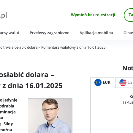
Wymień bez rejestracji
Za
ursy walut
Przelewy zagraniczne
Aplikacja mobilna
O na
wo trwale osłabić dolara – Komentarz walutowy z dnia 16.01.2025
No
osłabić dolara –
EUR
US
z dnia 16.01.2025
K
o jedynie
(aktua
 odrabia
nominacją
na
. Silny
e można