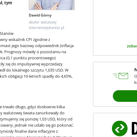
ł, tym
Dawid Górny
dealer walutowy
InternetowyKantor.pl
e Stanów
ówny wskaźnik CPI zgodnie z
omiast jego bazowy odpowiednik (inflacja
zobac
3,2%. Prognozy mówiły o pozostaniu na
nica (0,1 punktu procentowego)
uciły się do impulsywnej wyprzedaży
N
edł do lokalnego szczytu 1,035 USD. W
h obligacji 10-letnich spadły do 4,65%,
O
k
e trwało długo, gdyż dosłownie kilka
ry walutowej świata zanurkowały do
zymujemy się poniżej 1,03 USD, który od
kowany, jednak nie udało się go pokonać.
niosły finalne dane inflacyjne z