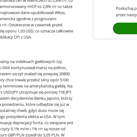
Dynamika cen w Niemczech to 2,6% r/r, co
armonizowany HICP to 2,8% r/r co także
Posłuchaj 
 najnowsze dane opublikowali Włosi,
przez naszy
onsumencka zgodnie z prognozami
r/r. Ostatecznie w czwartek przed
ej oporu 1,03 USD, co oznacza całkowite
likacji CPI z USA.
 mamy na indeksach giełdowych czy
cki DAX kontynuował marsz na północ,
razem szczyt znalazł się powyżej 20800
ry chce trwale przebić silny opór 5100
kty terminowe na amerykańską giełdę. Na
rs USD/JPY utrzymuje się poniżej 156 JPY.
kazem decydentów Banku Japonii, którzy
 posiedzeniu, które odbędzie się już w
ostatniej chwili, gdyż dużo może się
ego prezydenta elekta w USA. W tym
ację deprecjacji funta, co związane jest
zyty 0,1% m/m i 1% r/r są niższe od
 kurs GBP/PLN zszedł do 5,05 PLN. W