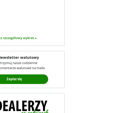
z szczegółowy wykres »
ewsletter walutowy
trzymuj nasze codzienne
omentarze walutowe na maila
Zapisz się