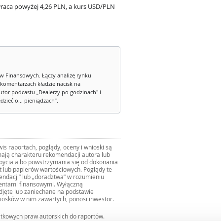
raca powyżej 4,26 PLN, a kurs USD/PLN
w Finansowych. Łączy analizę rynku
 komentarzach kładzie nacisk na
tor podcastu „Dealerzy po godzinach" i
zieć o... pieniądzach”.
s raportach, poglądy, oceny i wnioski są
ają charakteru rekomendacji autora lub
zbycia albo powstrzymania się od dokonania
ut lub papierów wartościowych. Poglądy te
mendacji” lub „doradztwa” w rozumieniu
mentami finansowymi. Wyłączną
djęte lub zaniechane na podstawie
iosków w nim zawartych, ponosi inwestor.
ątkowych praw autorskich do raportów.