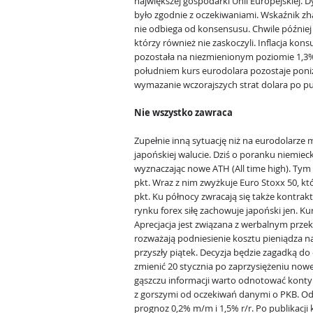
największej gospodarki Unii Europejskiej. 
było zgodnie z oczekiwaniami. Wskaźnik zh
nie odbiega od konsensusu. Chwile później
którzy również nie zaskoczyli. Inflacja k
pozostała na niezmienionym poziomie 1,3% 
południem kurs eurodolara pozostaje poniż
wymazanie wczorajszych strat dolara po pub
Nie wszystko zawraca
Zupełnie inną sytuację niż na eurodolarze
japońskiej walucie. Dziś o poranku niemie
wyznaczając nowe ATH (All time high). Tym 
pkt. Wraz z nim zwyżkuje Euro Stoxx 50, któ
pkt. Ku północy zwracają się także kontra
rynku forex siłę zachowuje japoński jen. Ku
Aprecjacja jest związana z werbalnym prze
rozważają podniesienie kosztu pieniądza na
przyszły piątek. Decyzja będzie zagadką do 
zmienić 20 stycznia po zaprzysiężeniu now
gąszczu informacji warto odnotować kontynu
z gorszymi od oczekiwań danymi o PKB. Odc
prognoz 0,2% m/m i 1,5% r/r. Po publikacji