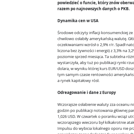
powiedzieć o funcie, który znów oberwa
razem po najnowszych danych o PKB.
Dynamika cen w USA
Środowe odczyty inflacji konsumenckiej z
chwilowo osłabiły amerykańską walutę. Gł
oczekiwaniami wzrósł o 2,9% r/r. Spadł nat
liczona bez żywności i energii) z 3,3% na 
poziomie sprzed miesiąca. Ta subtelna róż
wystarczyła, aby tuż po publikacji rynki rz
dolara, w wyniku której kurs EUR/USD dosz
tym samym czasie rentowności amerykańskic
a rynek kapitałowy rósł.
Odreagowanie i dane z Europy
Wczorajsze osłabienie waluty zza oceanu ni
godzin po publikacji notowania głównej pa
1,026 USD. W czwartek o poranku wciąż utr
wczorajszego wieczoru był kilkakrotnie ata
Impulsu do wybicia lokalnego oporu nie przy