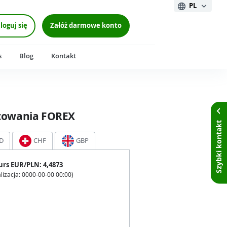
PL
loguj się
Załóż darmowe konto
s
Blog
Kontakt
towania FOREX
Szybki kontakt
D
CHF
GBP
urs
EUR
/PLN:
4,4873
lizacja:
0000-00-00 00:00
)