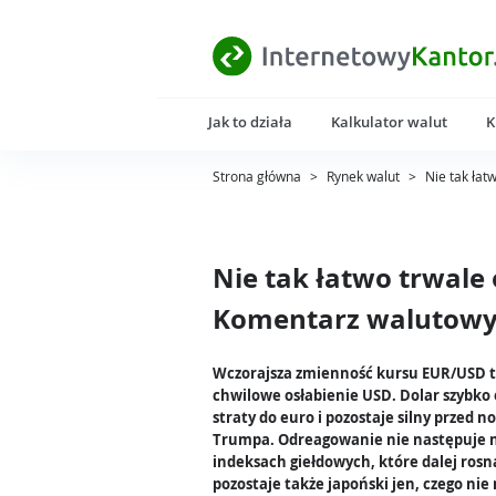
Jak to działa
Kalkulator walut
K
Strona główna
>
Rynek walut
>
Nie tak łat
Nie tak łatwo trwale 
Komentarz walutowy 
Wczorajsza zmienność kursu EUR/USD t
chwilowe osłabienie USD. Dolar szybko
straty do euro i pozostaje silny przed 
Trumpa. Odreagowanie nie następuje 
indeksach giełdowych, które dalej rosną
pozostaje także japoński jen, czego ni