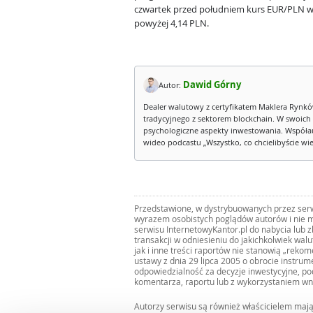
czwartek przed południem kurs EUR/PLN w
powyżej 4,14 PLN.
Dawid Górny
Autor:
Dealer walutowy z certyfikatem Maklera Rynkó
tradycyjnego z sektorem blockchain. W swoich
psychologiczne aspekty inwestowania. Współau
wideo podcastu „Wszystko, co chcielibyście wied
Przedstawione, w dystrybuowanych przez serwi
wyrazem osobistych poglądów autorów i nie m
serwisu InternetowyKantor.pl do nabycia lub 
transakcji w odniesieniu do jakichkolwiek wal
jak i inne treści raportów nie stanowią „reko
ustawy z dnia 29 lipca 2005 o obrocie instru
odpowiedzialność za decyzje inwestycyjne, po
komentarza, raportu lub z wykorzystaniem wn
Autorzy serwisu są również właścicielem maj